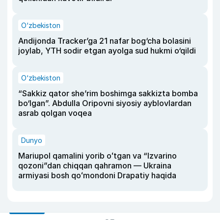
O‘zbekiston
Andijonda Tracker’ga 21 nafar bog‘cha bolasini
joylab, YTH sodir etgan ayolga sud hukmi o‘qildi
O‘zbekiston
“Sakkiz qator she’rim boshimga sakkizta bomba
bo‘lgan”. Abdulla Oripovni siyosiy ayblovlardan
asrab qolgan voqea
Dunyo
Mariupol qamalini yorib oʻtgan va “Izvarino
qozoni”dan chiqqan qahramon — Ukraina
armiyasi bosh qoʻmondoni Drapatiy haqida