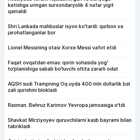
ketishga uringan surxondaryolik 4 nafar yigit
qamaldi
Shri Lankada mahbuslar isyon ko‘tardi: qurbon va
jarohatlanganlar bor
Lionel Messining otasi Xorxe Messi vafot etdi
Faqat ovqatdan emas: qorin sohasida yog‘
to‘planishiga sabab bo‘luvchi oltita zararli odat
AQSH sudi Trampning Oq uyda 400 mln dollarlik bal
zali qurishini blokladi
Rasman. Behruz Karimov Yevropa jamoasiga o‘tdi
Shavkat Mirziyoyev quruvchilarni kasb bayrami bilan
tabrikladi