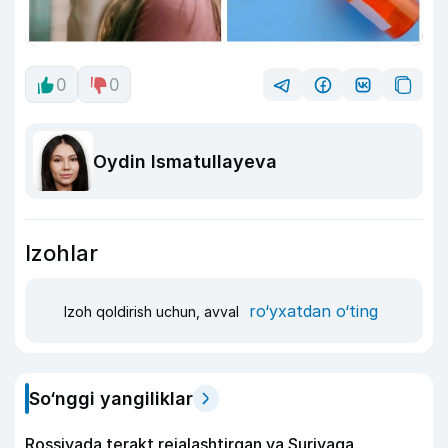
0
0
Oydin Ismatullayeva
Izohlar
ro‘yxatdan o‘ting
Izoh qoldirish uchun, avval
So‘nggi yangiliklar
Rossiyada terakt rejalashtirgan va Suriyaga