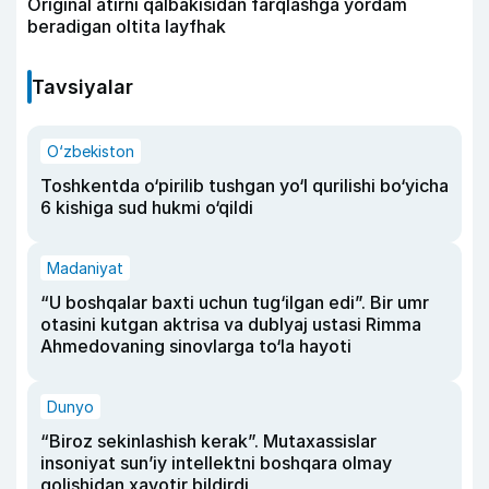
Original atirni qalbakisidan farqlashga yordam
beradigan oltita layfhak
Tavsiyalar
O‘zbekiston
Toshkentda o‘pirilib tushgan yo‘l qurilishi bo‘yicha
6 kishiga sud hukmi o‘qildi
Madaniyat
“U boshqalar baxti uchun tug‘ilgan edi”. Bir umr
otasini kutgan aktrisa va dublyaj ustasi Rimma
Ahmedovaning sinovlarga to‘la hayoti
Dunyo
“Biroz sekinlashish kerak”. Mutaxassislar
insoniyat sun’iy intellektni boshqara olmay
qolishidan xavotir bildirdi