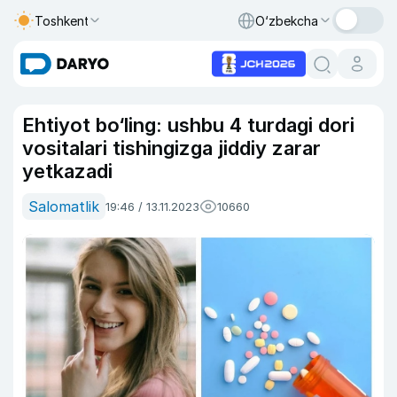
Toshkent
O‘zbekcha
Ehtiyot bo‘ling: ushbu 4 turdagi dori
vositalari tishingizga jiddiy zarar
yetkazadi
Salomatlik
19:46 / 13.11.2023
10660