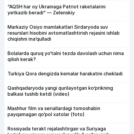
“AQSH har oy Ukrainaga Patriot raketalarini
yetkazib beradi” — Zelenskiy
Markaziy Osiyo mamlakatlari Sirdaryoda suv
resurslari hisobini avtomatlashtirish rejasini ishlab
chiqishni ma’qulladi
Bolalarda quruq yo‘talni tezda davolash uchun nima
qilish kerak?
Turkiya Qora dengizda kemalar harakatini chekladi
Qashqadaryoda yangi qurilayotgan ko‘prikning
balkasi tushib ketdi (video)
Mashhur film va seriallardagi tomoshabin
payqamagan qo‘pol xatolar (foto)
Rossiyada terakt rejalashtirgan va Suriyaga