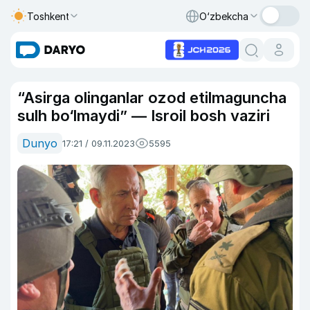
Toshkent
O‘zbekcha
“Asirga olinganlar ozod etilmaguncha
sulh bo‘lmaydi” — Isroil bosh vaziri
Dunyo
17:21 / 09.11.2023
5595