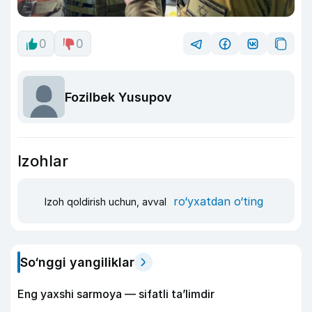
0
0
Fozilbek Yusupov
Izohlar
ro‘yxatdan o‘ting
Izoh qoldirish uchun, avval
So‘nggi yangiliklar
Eng yaxshi sarmoya — sifatli ta’limdir