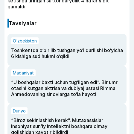
ketishga uringan surxondaryolik 4 nafar yigit
qamaldi
Tavsiyalar
O‘zbekiston
Toshkentda o‘pirilib tushgan yo‘l qurilishi bo‘yicha
6 kishiga sud hukmi o‘qildi
Madaniyat
“U boshqalar baxti uchun tug‘ilgan edi”. Bir umr
otasini kutgan aktrisa va dublyaj ustasi Rimma
Ahmedovaning sinovlarga to‘la hayoti
Dunyo
“Biroz sekinlashish kerak”. Mutaxassislar
insoniyat sun’iy intellektni boshqara olmay
qolishidan xavotir bildirdi