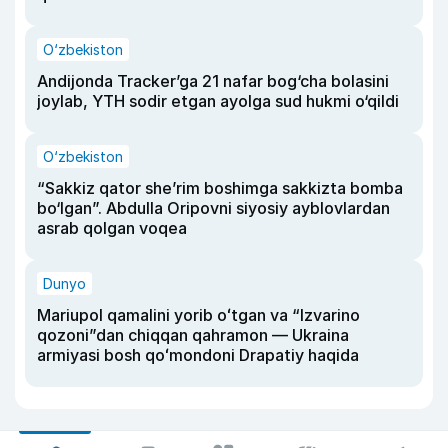
O‘zbekiston
Andijonda Tracker’ga 21 nafar bog‘cha bolasini
joylab, YTH sodir etgan ayolga sud hukmi o‘qildi
O‘zbekiston
“Sakkiz qator she’rim boshimga sakkizta bomba
bo‘lgan”. Abdulla Oripovni siyosiy ayblovlardan
asrab qolgan voqea
Dunyo
Mariupol qamalini yorib oʻtgan va “Izvarino
qozoni”dan chiqqan qahramon — Ukraina
armiyasi bosh qoʻmondoni Drapatiy haqida