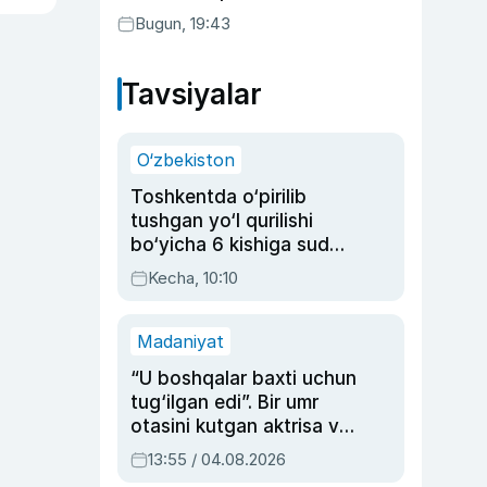
Bugun, 19:43
Tavsiyalar
O‘zbekiston
Toshkentda o‘pirilib
tushgan yo‘l qurilishi
bo‘yicha 6 kishiga sud
hukmi o‘qildi
Kecha, 10:10
Madaniyat
“U boshqalar baxti uchun
tug‘ilgan edi”. Bir umr
otasini kutgan aktrisa va
dublyaj ustasi Rimma
13:55 / 04.08.2026
Ahmedovaning