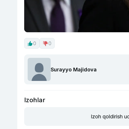
0
0
Surayyo Majidova
Izohlar
Izoh qoldirish 