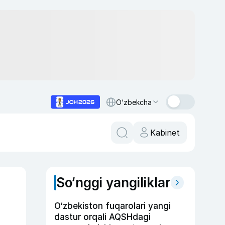
O‘zbekcha
Kabinet
So‘nggi yangiliklar
O‘zbekiston fuqarolari yangi
dastur orqali AQSHdagi