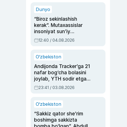
sinovlarga to‘la hayoti
Dunyo
“Biroz sekinlashish
kerak”. Mutaxassislar
insoniyat sun’iy
intellektni boshqara
12:40 / 04.08.2026
olmay qolishidan xavotir
bildirdi
O‘zbekiston
Andijonda Tracker’ga 21
nafar bog‘cha bolasini
joylab, YTH sodir etgan
ayolga sud hukmi o‘qildi
23:41 / 03.08.2026
O‘zbekiston
“Sakkiz qator she’rim
boshimga sakkizta
bomba bo‘lgan”. Abdulla