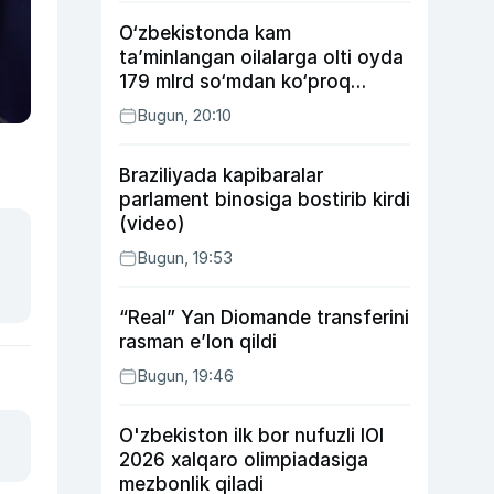
O‘zbekistonda kam
ta’minlangan oilalarga olti oyda
179 mlrd so‘mdan ko‘proq
ijtimoiy keshbek to‘lab berildi
Bugun, 20:10
Braziliyada kapibaralar
parlament binosiga bostirib kirdi
(video)
Bugun, 19:53
“Real” Yan Diomande transferini
rasman e’lon qildi
Bugun, 19:46
O'zbekiston ilk bor nufuzli IOI
2026 xalqaro olimpiadasiga
mezbonlik qiladi