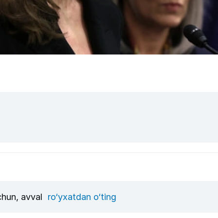
uchun, avval
ro‘yxatdan o‘ting