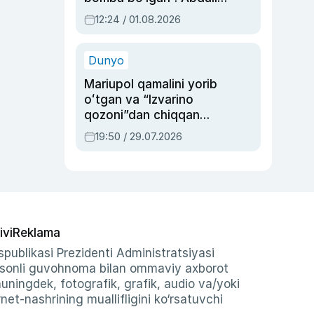
Oripovni siyosiy
12:24 / 01.08.2026
ayblovlardan asrab
qolgan voqea
Dunyo
Mariupol qamalini yorib
oʻtgan va “Izvarino
qozoni”dan chiqqan
qahramon — Ukraina
19:50 / 29.07.2026
armiyasi bosh
qoʻmondoni Drapatiy
haqida
ivi
Reklama
publikasi Prezidenti Administratsiyasi
-sonli guvohnoma bilan ommaviy axborot
shuningdek, fotografik, grafik, audio va/yoki
et-nashrining muallifligini ko‘rsatuvchi