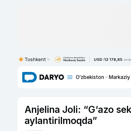
Toshkent
USD :
12 178,85
so'm
O‘zbekiston
Markaziy
Anjelina Joli: “G‘azo s
aylantirilmoqda”