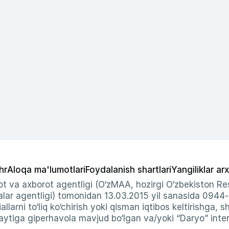
hr
Aloqa ma'lumotlari
Foydalanish shartlari
Yangiliklar arx
t va axborot agentligi (O‘zMAA, hozirgi O‘zbekiston Res
ar agentligi) tomonidan 13.03.2015 yil sanasida 0944
allarni to‘liq ko‘chirish yoki qisman iqtibos keltirishga, 
ytiga giperhavola mavjud bo‘lgan va/yoki “Daryo” intern