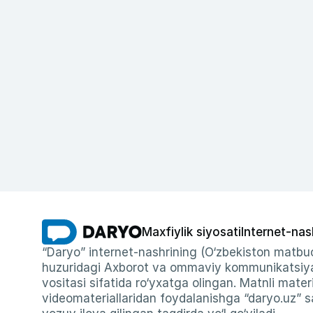
Maxfiylik siyosati
Internet-nas
“Daryo” internet-nashrining (O‘zbekiston matbuo
huzuridagi Axborot va ommaviy kommunikatsiyal
vositasi sifatida ro‘yxatga olingan. Matnli materi
videomateriallaridan foydalanishga “daryo.uz” sa