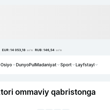
EUR :
RUB :
14 053,18
146,54
so'm
so'm
 Osiyo
Dunyo
Pul
Madaniyat
Sport
Layfstayl
ektori ommaviy qabristonga