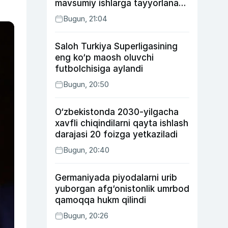
mavsumiy ishlarga tayyorlanadi
va joylashtiriladi
Bugun, 21:04
Saloh Turkiya Superligasining
eng ko‘p maosh oluvchi
futbolchisiga aylandi
Bugun, 20:50
O‘zbekistonda 2030-yilgacha
xavfli chiqindilarni qayta ishlash
darajasi 20 foizga yetkaziladi
Bugun, 20:40
Germaniyada piyodalarni urib
yuborgan afg‘onistonlik umrbod
qamoqqa hukm qilindi
Bugun, 20:26