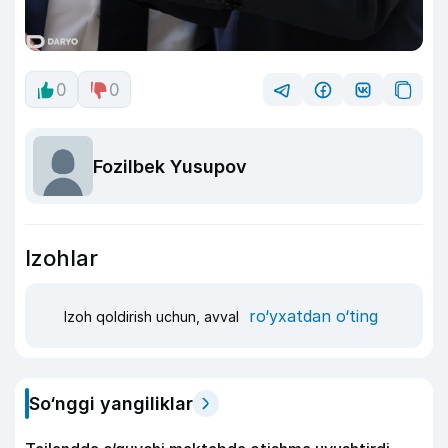
0
0
Fozilbek Yusupov
Izohlar
ro‘yxatdan o‘ting
Izoh qoldirish uchun, avval
So‘nggi yangiliklar