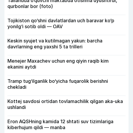
Tailandda o‘quvchi maktabda otishma uyushtirdi,
qurbonlar bor (foto)
Tojikiston qo‘shni davlatlardan uch baravar ko‘p
yonilg‘i sotib oldi — OAV
Keskin syujet va kutilmagan yakun: barcha
davrlarning eng yaxshi 5 ta trilleri
Menejer Maxachev uchun eng qiyin raqib kim
ekanini aytdi
Tramp tug‘ilganlik bo‘yicha fuqarolik berishni
chekladi
Kottej savdosi ortidan tovlamachilik qilgan aka-uka
ushlandi
Eron AQSHning kamida 12 shtati suv tizimlariga
kiberhujum qildi — manba