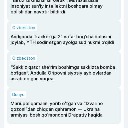
“Biroz sekinlashish kerak”. Mutaxassislar
insoniyat sun’iy intellektni boshqara olmay
qolishidan xavotir bildirdi
O‘zbekiston
Andijonda Tracker’ga 21 nafar bog‘cha bolasini
joylab, YTH sodir etgan ayolga sud hukmi o‘qildi
O‘zbekiston
“Sakkiz qator she’rim boshimga sakkizta bomba
bo‘lgan”. Abdulla Oripovni siyosiy ayblovlardan
asrab qolgan voqea
Dunyo
Mariupol qamalini yorib oʻtgan va “Izvarino
qozoni”dan chiqqan qahramon — Ukraina
armiyasi bosh qoʻmondoni Drapatiy haqida