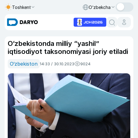
Toshkent
O‘zbekcha
O‘zbekistonda milliy “yashil”
iqtisodiyot taksonomiyasi joriy etiladi
O‘zbekiston
14:33 / 30.10.2023
9024