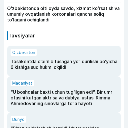
Oʻzbekistonda olti oyda savdo, xizmat koʻrsatish va
umumiy ovqatlanish korxonalari qancha soliq
toʻlagani ochiqlandi
Tavsiyalar
O‘zbekiston
Toshkentda o‘pirilib tushgan yo‘l qurilishi bo‘yicha
6 kishiga sud hukmi o‘qildi
Madaniyat
“U boshqalar baxti uchun tug‘ilgan edi”. Bir umr
otasini kutgan aktrisa va dublyaj ustasi Rimma
Ahmedovaning sinovlarga to‘la hayoti
Dunyo