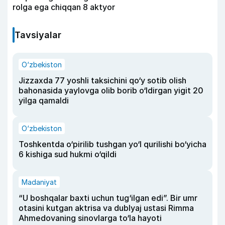
rolga ega chiqqan 8 aktyor
Tavsiyalar
O‘zbekiston
Jizzaxda 77 yoshli taksichini qo‘y sotib olish
bahonasida yaylovga olib borib o‘ldirgan yigit 20
yilga qamaldi
O‘zbekiston
Toshkentda o‘pirilib tushgan yo‘l qurilishi bo‘yicha
6 kishiga sud hukmi o‘qildi
Madaniyat
“U boshqalar baxti uchun tug‘ilgan edi”. Bir umr
otasini kutgan aktrisa va dublyaj ustasi Rimma
Ahmedovaning sinovlarga to‘la hayoti