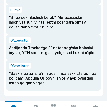
Dunyo
“Biroz sekinlashish kerak”. Mutaxassislar
insoniyat sun’iy intellektni boshqara olmay
qolishidan xavotir bildirdi
O‘zbekiston
Andijonda Tracker’ga 21 nafar bog‘cha bolasini
joylab, YTH sodir etgan ayolga sud hukmi o‘qildi
O‘zbekiston
“Sakkiz qator she’rim boshimga sakkizta bomba
bo‘lgan”. Abdulla Oripovni siyosiy ayblovlardan
asrab qolgan voqea