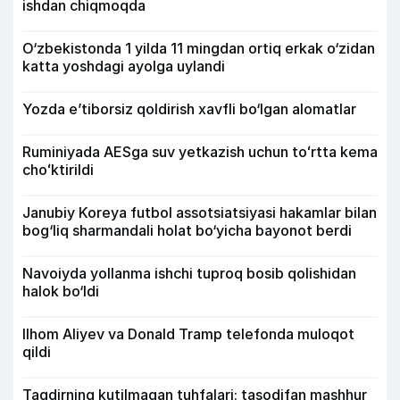
ishdan chiqmoqda
O‘zbekistonda 1 yilda 11 mingdan ortiq erkak o‘zidan
katta yoshdagi ayolga uylandi
Yozda e’tiborsiz qoldirish xavfli bo‘lgan alomatlar
Ruminiyada AESga suv yetkazish uchun toʻrtta kema
choʻktirildi
Janubiy Koreya futbol assotsiatsiyasi hakamlar bilan
bog‘liq sharmandali holat bo‘yicha bayonot berdi
Navoiyda yollanma ishchi tuproq bosib qolishidan
halok bo‘ldi
Ilhom Aliyev va Donald Tramp telefonda muloqot
qildi
Taqdirning kutilmagan tuhfalari: tasodifan mashhur