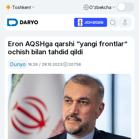
Toshkent
O‘zbekcha
Eron AQSHga qarshi “yangi frontlar”
ochish bilan tahdid qildi
Dunyo
16:26 / 28.10.2023
20758