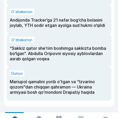
O‘zbekiston
Andijonda Tracker’ga 21 nafar bog‘cha bolasini
joylab, YTH sodir etgan ayolga sud hukmi o‘qildi
O‘zbekiston
“Sakkiz qator she’rim boshimga sakkizta bomba
bo‘lgan”. Abdulla Oripovni siyosiy ayblovlardan
asrab qolgan voqea
Dunyo
Mariupol qamalini yorib oʻtgan va “Izvarino
qozoni”dan chiqqan qahramon — Ukraina
armiyasi bosh qoʻmondoni Drapatiy haqida