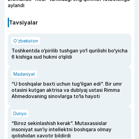
aylandi
Tavsiyalar
O‘zbekiston
Toshkentda o‘pirilib tushgan yo‘l qurilishi bo‘yicha
6 kishiga sud hukmi o‘qildi
Madaniyat
“U boshqalar baxti uchun tug‘ilgan edi”. Bir umr
otasini kutgan aktrisa va dublyaj ustasi Rimma
Ahmedovaning sinovlarga to‘la hayoti
Dunyo
“Biroz sekinlashish kerak”. Mutaxassislar
insoniyat sun’iy intellektni boshqara olmay
qolishidan xavotir bildirdi