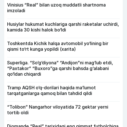
Vinisius “Real” bilan uzoq muddatli shartnoma
imzoladi
Husiylar hukumat kuchlariga qarshi raketalar uchirdi,
kamida 30 kishi halok bo‘ldi
Toshkentda Kichik halqa avtomobil yo‘lining bir
qismi to‘rt kunga yopildi (xarita)
Superliga. “So‘g‘diyona” “Andijon”ni mag‘lub etdi,
“Paxtakor” “Buxoro”ga qarshi bahsda g‘alabani
qo‘ldan chiqardi
Tramp AQSH o‘q-dorilari haqida ma’lumot
tarqatganlarga qamoq bilan tahdid qildi
“Tolibon” Nangarhor viloyatida 72 gektar yerni
tortib oldi
Diomande “Real” tarixidagi eng qimmat futbolchiga