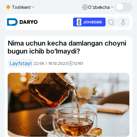
Toshkent
O‘zbekcha
Nima uchun kecha damlangan choyni
bugun ichib bo‘lmaydi?
Layfstayl
22:06 / 18.10.2023
12161