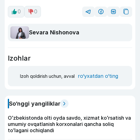
0
0
Sevara Nishonova
Izohlar
ro‘yxatdan o‘ting
Izoh qoldirish uchun, avval
So‘nggi yangiliklar
Oʻzbekistonda olti oyda savdo, xizmat koʻrsatish va
umumiy ovqatlanish korxonalari qancha soliq
toʻlagani ochiqlandi