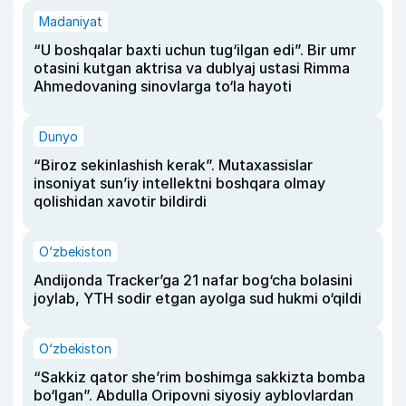
Madaniyat
“U boshqalar baxti uchun tug‘ilgan edi”. Bir umr
otasini kutgan aktrisa va dublyaj ustasi Rimma
Ahmedovaning sinovlarga to‘la hayoti
Dunyo
“Biroz sekinlashish kerak”. Mutaxassislar
insoniyat sun’iy intellektni boshqara olmay
qolishidan xavotir bildirdi
O‘zbekiston
Andijonda Tracker’ga 21 nafar bog‘cha bolasini
joylab, YTH sodir etgan ayolga sud hukmi o‘qildi
O‘zbekiston
“Sakkiz qator she’rim boshimga sakkizta bomba
bo‘lgan”. Abdulla Oripovni siyosiy ayblovlardan