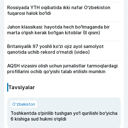
Rossiyada YTH oqibatida ikki nafar O‘zbekiston
fuqarosi halok bo‘ldi
Jahon klassikasi: hayotda hech bo‘lmaganda bir
marta o‘qish kerak bo‘lgan kitoblar (II qism)
Britaniyalik 97 yoshli ko‘zi ojiz ayol samolyot
qanotida uchib rekord o‘rnatdi (video)
AQSH vizasini olish uchun jurnalistlar tarmoqlardagi
profillarini ochib qo‘yishi talab etilishi mumkin
Tavsiyalar
O‘zbekiston
Toshkentda o‘pirilib tushgan yo‘l qurilishi bo‘yicha
6 kishiga sud hukmi o‘qildi