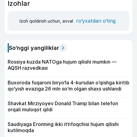
Izohlar
ro‘yxatdan o‘ting
Izoh qoldirish uchun, avval
So‘nggi yangiliklar
Rossiya kuzda NATOga hujum qilishi mumkin —
AQSH razvedkasi
Buxoroda fuqaroni biryo‘la 4-kursdan o’qishga kiritib
qo’yish evaziga 26 mln so’m olgan shaxs ushlandi
Shavkat Mirziyoyev Donald Tramp bilan telefon
orqali muloqot qildi
Saudiyaga Eronning ikki ittifoqchisi hujum qilishi
kutilmoqda