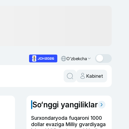
O‘zbekcha
Kabinet
So‘nggi yangiliklar
Surxondaryoda fuqaroni 1000
dollar evaziga Milliy gvardiyaga