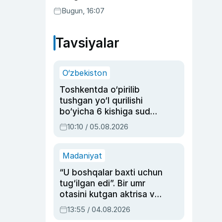
Bugun, 16:07
Tavsiyalar
O‘zbekiston
Toshkentda o‘pirilib
tushgan yo‘l qurilishi
bo‘yicha 6 kishiga sud
hukmi o‘qildi
10:10 / 05.08.2026
Madaniyat
“U boshqalar baxti uchun
tug‘ilgan edi”. Bir umr
otasini kutgan aktrisa va
dublyaj ustasi Rimma
13:55 / 04.08.2026
Ahmedovaning