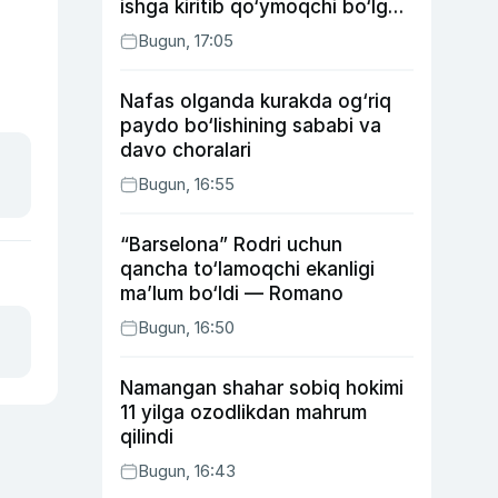
ishga kiritib qo‘ymoqchi bo‘lgan
shaxs ushlandi
Bugun, 17:05
Nafas olganda kurakda og‘riq
paydo bo‘lishining sababi va
davo choralari
Bugun, 16:55
“Barselona” Rodri uchun
qancha to‘lamoqchi ekanligi
ma’lum bo‘ldi — Romano
Bugun, 16:50
Namangan shahar sobiq hokimi
11 yilga ozodlikdan mahrum
qilindi
Bugun, 16:43