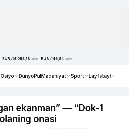
EUR :
RUB :
14 053,18
146,54
so'm
so'm
 Osiyo
Dunyo
Pul
Madaniyat
Sport
Layfstayl
lagan ekanman” — “Dok-1
olaning onasi