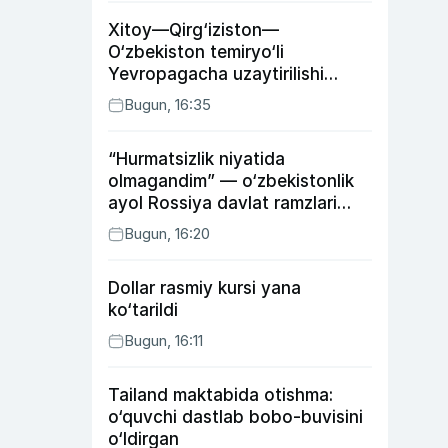
Xitoy—Qirg‘iziston—
O‘zbekiston temiryo‘li
Yevropagacha uzaytirilishi
mumkin
Bugun, 16:35
“Hurmatsizlik niyatida
olmagandim” — o‘zbekistonlik
ayol Rossiya davlat ramzlari
tushirilgan poyandoz haqida
Bugun, 16:20
Dollar rasmiy kursi yana
ko‘tarildi
Bugun, 16:11
Tailand maktabida otishma:
o‘quvchi dastlab bobo-buvisini
o‘ldirgan