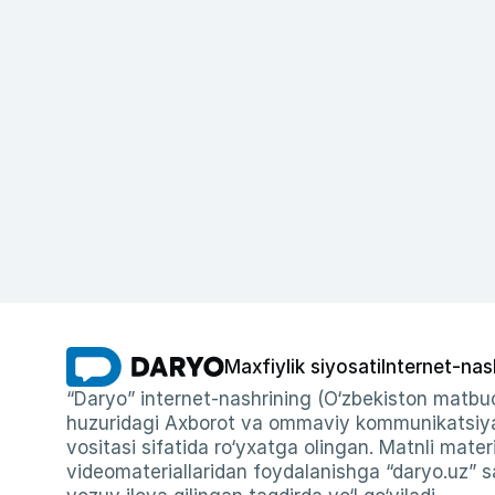
Maxfiylik siyosati
Internet-nas
“Daryo” internet-nashrining (O‘zbekiston matbuo
huzuridagi Axborot va ommaviy kommunikatsiyal
vositasi sifatida ro‘yxatga olingan. Matnli materi
videomateriallaridan foydalanishga “daryo.uz” sa