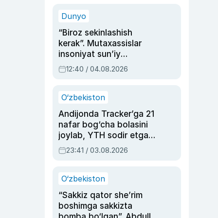
sinovlarga to‘la hayoti
Dunyo
“Biroz sekinlashish
kerak”. Mutaxassislar
insoniyat sun’iy
intellektni boshqara
12:40 / 04.08.2026
olmay qolishidan xavotir
bildirdi
O‘zbekiston
Andijonda Tracker’ga 21
nafar bog‘cha bolasini
joylab, YTH sodir etgan
ayolga sud hukmi o‘qildi
23:41 / 03.08.2026
O‘zbekiston
“Sakkiz qator she’rim
boshimga sakkizta
bomba bo‘lgan”. Abdulla