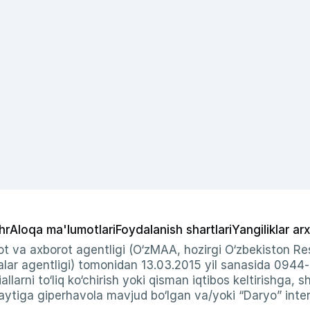
hr
Aloqa ma'lumotlari
Foydalanish shartlari
Yangiliklar arx
t va axborot agentligi (O‘zMAA, hozirgi O‘zbekiston Res
ar agentligi) tomonidan 13.03.2015 yil sanasida 0944
allarni to‘liq ko‘chirish yoki qisman iqtibos keltirishga, 
ytiga giperhavola mavjud bo‘lgan va/yoki “Daryo” intern