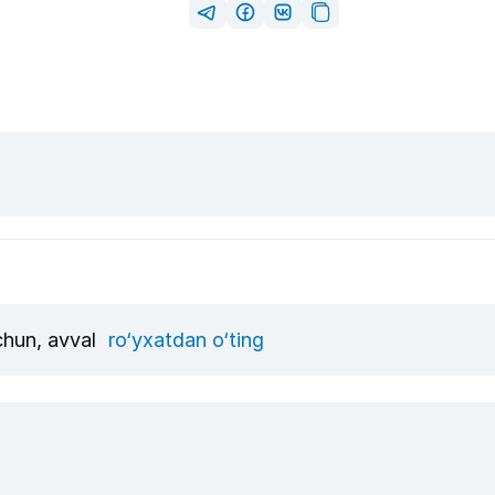
uchun, avval
ro‘yxatdan o‘ting