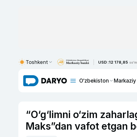
Toshkent
USD :
12 178,85
so'm
O‘zbekiston
Markaziy
“O‘g‘limni o‘zim zahar
Maks”dan vafot etgan b