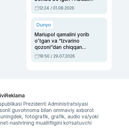
Oripovni siyosiy
12:24 / 01.08.2026
ayblovlardan asrab
qolgan voqea
Dunyo
Mariupol qamalini yorib
oʻtgan va “Izvarino
qozoni”dan chiqqan
qahramon — Ukraina
19:50 / 29.07.2026
armiyasi bosh
qoʻmondoni Drapatiy
haqida
ivi
Reklama
publikasi Prezidenti Administratsiyasi
-sonli guvohnoma bilan ommaviy axborot
shuningdek, fotografik, grafik, audio va/yoki
et-nashrining muallifligini ko‘rsatuvchi