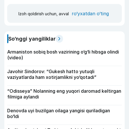
ro‘yxatdan o‘ting
Izoh qoldirish uchun, avval
So‘nggi yangiliklar
Armaniston sobiq bosh vazirining o‘g‘li hibsga olindi
(video)
Javohir Sindorov: “Gukesh hatto yutuqli
vaziyatlarda ham xotirjamlikni yo‘qotadi”
“Odisseya” Nolanning eng yuqori daromad keltirgan
filmiga aylandi
Denovda uyi buzilgan oilaga yangisi quriladigan
bo‘ldi