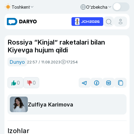
Toshkent
O‘zbekcha
Rossiya “Kinjal” raketalari bilan
Kiyevga hujum qildi
Dunyo
22:57 / 11.08.2023
17254
0
0
Zulfiya Karimova
Izohlar