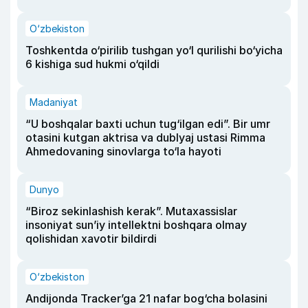
O‘zbekiston
Toshkentda o‘pirilib tushgan yo‘l qurilishi bo‘yicha
6 kishiga sud hukmi o‘qildi
Madaniyat
“U boshqalar baxti uchun tug‘ilgan edi”. Bir umr
otasini kutgan aktrisa va dublyaj ustasi Rimma
Ahmedovaning sinovlarga to‘la hayoti
Dunyo
“Biroz sekinlashish kerak”. Mutaxassislar
insoniyat sun’iy intellektni boshqara olmay
qolishidan xavotir bildirdi
O‘zbekiston
Andijonda Tracker’ga 21 nafar bog‘cha bolasini