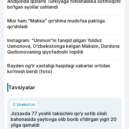
Andijonda qizlarni Turkiyaga fohishalikka sotmoqchi
bo‘lgan ayollar ushlandi
Misr ham “Makka” qo‘shma mudofaa paktiga
qo‘shiladi
Instagram: “Ummon”ni tanqid qilgan Yulduz
Usmonova, O‘zbekistonga kelgan Maksim, Durdona
Qurbonovaning qiyofadoshi topildi
Bayden og‘ir xastaligi haqidagi xabarlar ortidan
ko‘rinish berdi (foto)
Tavsiyalar
O‘zbekiston
Jizzaxda 77 yoshli taksichini qo‘y sotib olish
bahonasida yaylovga olib borib o‘ldirgan yigit 20
yilga qamaldi