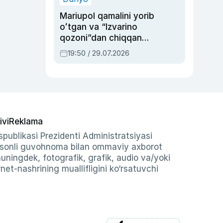
Mariupol qamalini yorib
oʻtgan va “Izvarino
qozoni”dan chiqqan
qahramon — Ukraina
19:50 / 29.07.2026
armiyasi bosh
qoʻmondoni Drapatiy
haqida
ivi
Reklama
publikasi Prezidenti Administratsiyasi
-sonli guvohnoma bilan ommaviy axborot
shuningdek, fotografik, grafik, audio va/yoki
et-nashrining muallifligini ko‘rsatuvchi