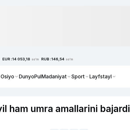
EUR :
RUB :
14 053,18
146,54
so'm
so'm
 Osiyo
Dunyo
Pul
Madaniyat
Sport
Layfstayl
il ham umra amallarini bajardi