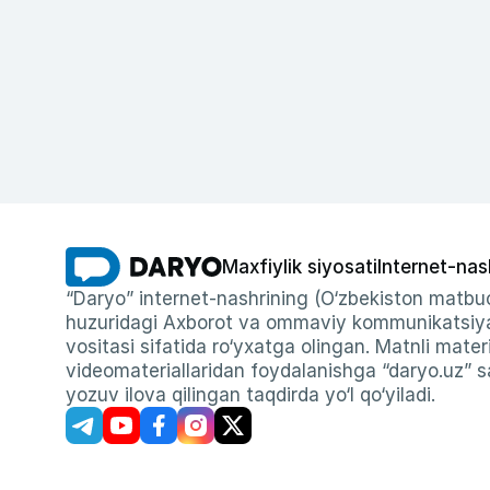
Maxfiylik siyosati
Internet-nas
“Daryo” internet-nashrining (O‘zbekiston matbuo
huzuridagi Axborot va ommaviy kommunikatsiyal
vositasi sifatida ro‘yxatga olingan. Matnli materi
videomateriallaridan foydalanishga “daryo.uz” sa
yozuv ilova qilingan taqdirda yo‘l qo‘yiladi.