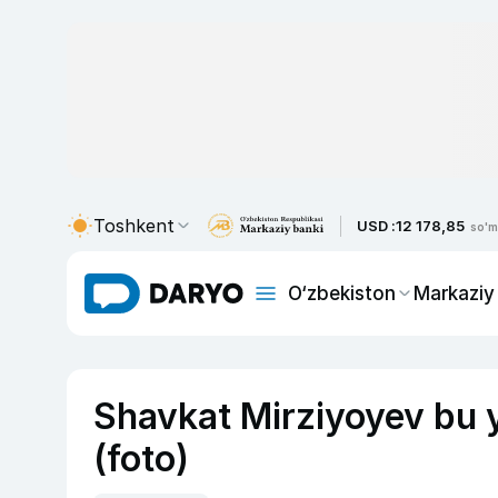
Toshkent
USD :
12 178,85
so'm
O‘zbekiston
Markaziy
Shavkat Mirziyoyev bu y
(foto)