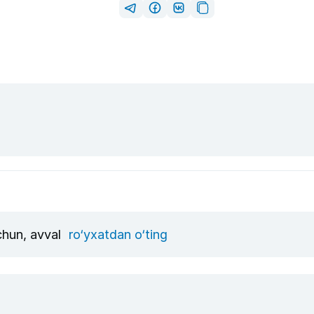
uchun, avval
ro‘yxatdan o‘ting