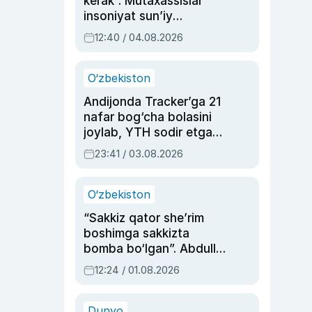
kerak”. Mutaxassislar
insoniyat sun’iy
intellektni boshqara
12:40 / 04.08.2026
olmay qolishidan xavotir
bildirdi
O‘zbekiston
Andijonda Tracker’ga 21
nafar bog‘cha bolasini
joylab, YTH sodir etgan
ayolga sud hukmi o‘qildi
23:41 / 03.08.2026
O‘zbekiston
“Sakkiz qator she’rim
boshimga sakkizta
bomba bo‘lgan”. Abdulla
Oripovni siyosiy
12:24 / 01.08.2026
ayblovlardan asrab
qolgan voqea
Dunyo