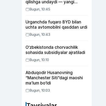
qilishga undaydi — yangi
tadqiqot
Bugun, 10:45
Urganchda fuqaro BYD bilan
uchta avtomobilni qasddan urdi
Bugun, 10:43
O‘zbekistonda chorvachilik
sohasida subsidiyalar ajratiladi
Bugun, 10:10
Abduqodir Husanovning
“Manchester Siti”dagi maoshi
ma’lum bo‘ldi
Bugun, 10:03
Tavsiyalar