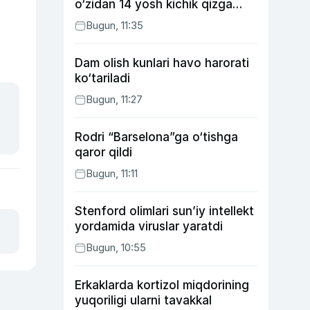
o‘zidan 14 yosh kichik qizga
uylangan Yorqinxo‘ja Umarov
Bugun, 11:35
34 yoshda
Dam olish kunlari havo harorati
ko‘tariladi
Bugun, 11:27
Rodri “Barselona”ga o‘tishga
qaror qildi
Bugun, 11:11
Stenford olimlari sun’iy intellekt
yordamida viruslar yaratdi
Bugun, 10:55
Erkaklarda kortizol miqdorining
yuqoriligi ularni tavakkal