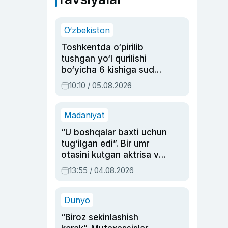
O‘zbekiston
Toshkentda o‘pirilib
tushgan yo‘l qurilishi
bo‘yicha 6 kishiga sud
hukmi o‘qildi
10:10 / 05.08.2026
Madaniyat
“U boshqalar baxti uchun
tug‘ilgan edi”. Bir umr
otasini kutgan aktrisa va
dublyaj ustasi Rimma
13:55 / 04.08.2026
Ahmedovaning
sinovlarga to‘la hayoti
Dunyo
“Biroz sekinlashish