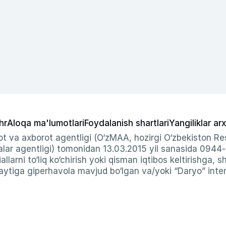
hr
Aloqa ma'lumotlari
Foydalanish shartlari
Yangiliklar arx
t va axborot agentligi (O‘zMAA, hozirgi O‘zbekiston Res
ar agentligi) tomonidan 13.03.2015 yil sanasida 0944
allarni to‘liq ko‘chirish yoki qisman iqtibos keltirishga, 
ytiga giperhavola mavjud bo‘lgan va/yoki “Daryo” intern