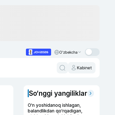
O‘zbekcha
Kabinet
So‘nggi yangiliklar
O‘n yoshidanoq ishlagan,
balandlikdan qo‘rqadigan,