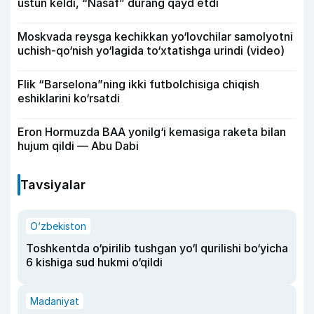
ustun keldi, “Nasaf” durang qayd etdi
Moskvada reysga kechikkan yo‘lovchilar samolyotni
uchish-qo‘nish yo‘lagida to‘xtatishga urindi (video)
Flik “Barselona”ning ikki futbolchisiga chiqish
eshiklarini ko‘rsatdi
Eron Hormuzda BAA yonilg‘i kemasiga raketa bilan
hujum qildi — Abu Dabi
Tavsiyalar
O‘zbekiston
Toshkentda o‘pirilib tushgan yo‘l qurilishi bo‘yicha
6 kishiga sud hukmi o‘qildi
Madaniyat