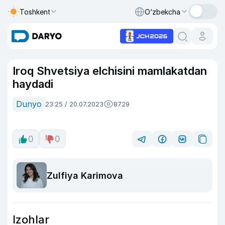
Toshkent
O‘zbekcha
Iroq Shvetsiya elchisini mamlakatdan
haydadi
Dunyo
23:25 / 20.07.2023
8729
0
0
Zulfiya Karimova
Izohlar