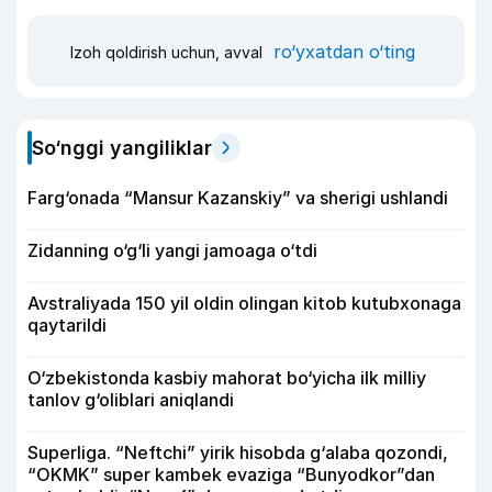
ro‘yxatdan o‘ting
Izoh qoldirish uchun, avval
So‘nggi yangiliklar
Farg‘onada “Mansur Kazanskiy” va sherigi ushlandi
Zidanning o‘g‘li yangi jamoaga o‘tdi
Avstraliyada 150 yil oldin olingan kitob kutubxonaga
qaytarildi
O‘zbekistonda kasbiy mahorat bo‘yicha ilk milliy
tanlov g‘oliblari aniqlandi
Superliga. “Neftchi” yirik hisobda g‘alaba qozondi,
“OKMK” super kambek evaziga “Bunyodkor”dan