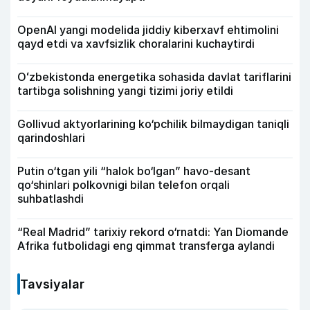
OpenAI yangi modelida jiddiy kiberxavf ehtimolini
qayd etdi va xavfsizlik choralarini kuchaytirdi
Oʻzbekistonda energetika sohasida davlat tariflarini
tartibga solishning yangi tizimi joriy etildi
Gollivud aktyorlarining ko‘pchilik bilmaydigan taniqli
qarindoshlari
Putin o‘tgan yili “halok bo‘lgan” havo-desant
qo‘shinlari polkovnigi bilan telefon orqali
suhbatlashdi
“Real Madrid” tarixiy rekord o‘rnatdi: Yan Diomande
Afrika futbolidagi eng qimmat transferga aylandi
Tavsiyalar