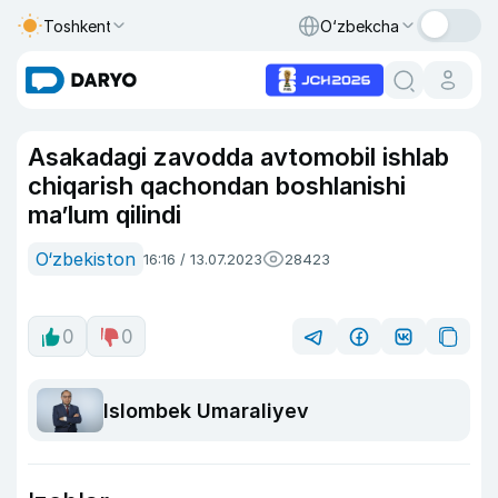
Toshkent
O‘zbekcha
Asakadagi zavodda avtomobil ishlab
chiqarish qachondan boshlanishi
maʼlum qilindi
O‘zbekiston
16:16 / 13.07.2023
28423
0
0
Islombek Umaraliyev