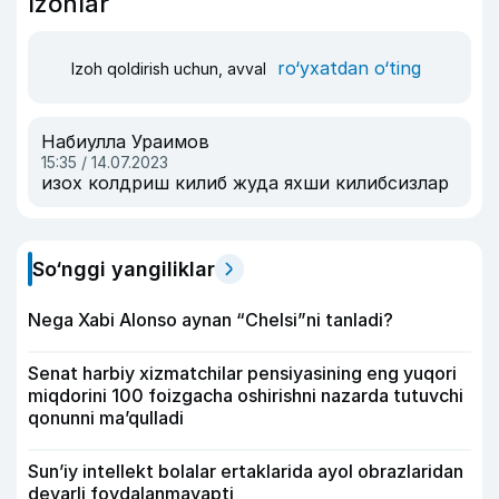
Izohlar
ro‘yxatdan o‘ting
Izoh qoldirish uchun, avval
Набиулла Ураимов
15:35 / 14.07.2023
изох колдриш килиб жуда яхши килибсизлар
So‘nggi yangiliklar
Nega Xabi Alonso aynan “Chelsi”ni tanladi?
Senat harbiy xizmatchilar pensiyasining eng yuqori
miqdorini 100 foizgacha oshirishni nazarda tutuvchi
qonunni ma’qulladi
Sun’iy intellekt bolalar ertaklarida ayol obrazlaridan
deyarli foydalanmayapti