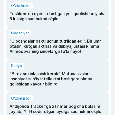
O‘zbekiston
Toshkentda o‘pirilib tushgan yo‘l qurilishi bo‘yicha
6 kishiga sud hukmi o‘qildi
Madaniyat
“U boshqalar baxti uchun tug‘ilgan edi”. Bir umr
otasini kutgan aktrisa va dublyaj ustasi Rimma
Ahmedovaning sinovlarga to‘la hayoti
Dunyo
“Biroz sekinlashish kerak”. Mutaxassislar
insoniyat sun’iy intellektni boshqara olmay
qolishidan xavotir bildirdi
O‘zbekiston
Andijonda Tracker’ga 21 nafar bog‘cha bolasini
joylab, YTH sodir etgan ayolga sud hukmi o‘qildi