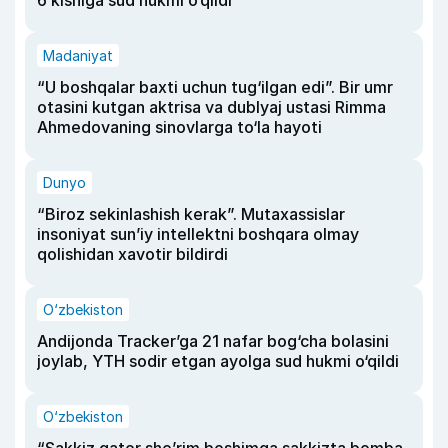
Madaniyat
“U boshqalar baxti uchun tug‘ilgan edi”. Bir umr
otasini kutgan aktrisa va dublyaj ustasi Rimma
Ahmedovaning sinovlarga to‘la hayoti
Dunyo
“Biroz sekinlashish kerak”. Mutaxassislar
insoniyat sun’iy intellektni boshqara olmay
qolishidan xavotir bildirdi
O‘zbekiston
Andijonda Tracker’ga 21 nafar bog‘cha bolasini
joylab, YTH sodir etgan ayolga sud hukmi o‘qildi
O‘zbekiston
“Sakkiz qator she’rim boshimga sakkizta bomba