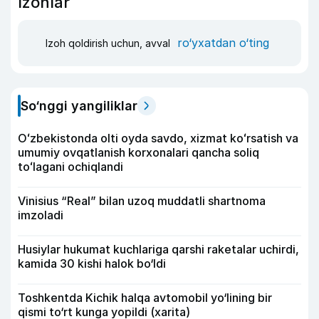
Izohlar
ro‘yxatdan o‘ting
Izoh qoldirish uchun, avval
So‘nggi yangiliklar
Oʻzbekistonda olti oyda savdo, xizmat koʻrsatish va
umumiy ovqatlanish korxonalari qancha soliq
toʻlagani ochiqlandi
Vinisius “Real” bilan uzoq muddatli shartnoma
imzoladi
Husiylar hukumat kuchlariga qarshi raketalar uchirdi,
kamida 30 kishi halok bo‘ldi
Toshkentda Kichik halqa avtomobil yo‘lining bir
qismi to‘rt kunga yopildi (xarita)