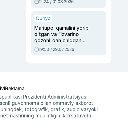
12:24 / 01.08.2026
ayblovlardan asrab
qolgan voqea
Dunyo
Mariupol qamalini yorib
oʻtgan va “Izvarino
qozoni”dan chiqqan
qahramon — Ukraina
19:50 / 29.07.2026
armiyasi bosh
qoʻmondoni Drapatiy
haqida
ivi
Reklama
publikasi Prezidenti Administratsiyasi
-sonli guvohnoma bilan ommaviy axborot
shuningdek, fotografik, grafik, audio va/yoki
et-nashrining muallifligini ko‘rsatuvchi