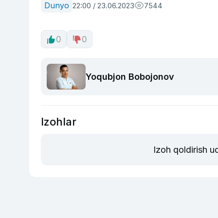
Dunyo
22:00 / 23.06.2023
7544
0
0
Yoqubjon Bobojonov
Izohlar
Izoh qoldirish 