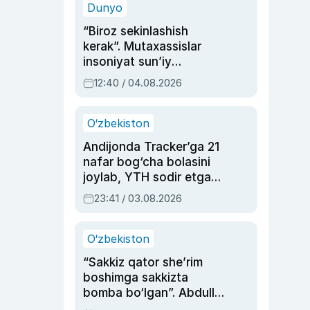
Dunyo
“Biroz sekinlashish
kerak”. Mutaxassislar
insoniyat sun’iy
intellektni boshqara
12:40 / 04.08.2026
olmay qolishidan xavotir
bildirdi
O‘zbekiston
Andijonda Tracker’ga 21
nafar bog‘cha bolasini
joylab, YTH sodir etgan
ayolga sud hukmi o‘qildi
23:41 / 03.08.2026
O‘zbekiston
“Sakkiz qator she’rim
boshimga sakkizta
bomba bo‘lgan”. Abdulla
Oripovni siyosiy