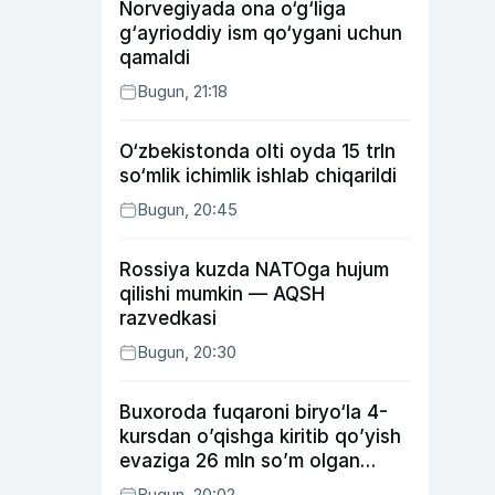
Norvegiyada ona o‘g‘liga
g‘ayrioddiy ism qo‘ygani uchun
qamaldi
Bugun, 21:18
O‘zbekistonda olti oyda 15 trln
so‘mlik ichimlik ishlab chiqarildi
Bugun, 20:45
Rossiya kuzda NATOga hujum
qilishi mumkin — AQSH
razvedkasi
Bugun, 20:30
Buxoroda fuqaroni biryo‘la 4-
kursdan o’qishga kiritib qo’yish
evaziga 26 mln so’m olgan
shaxs ushlandi
Bugun, 20:02