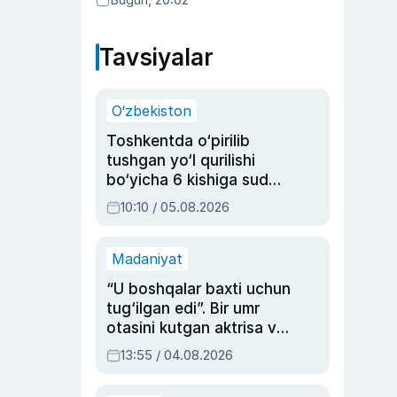
Tavsiyalar
O‘zbekiston
Toshkentda o‘pirilib
tushgan yo‘l qurilishi
bo‘yicha 6 kishiga sud
hukmi o‘qildi
10:10 / 05.08.2026
Madaniyat
“U boshqalar baxti uchun
tug‘ilgan edi”. Bir umr
otasini kutgan aktrisa va
dublyaj ustasi Rimma
13:55 / 04.08.2026
Ahmedovaning
sinovlarga to‘la hayoti