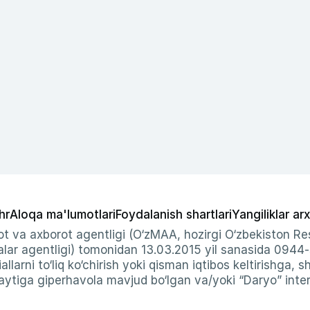
hr
Aloqa ma'lumotlari
Foydalanish shartlari
Yangiliklar arx
t va axborot agentligi (O‘zMAA, hozirgi O‘zbekiston Res
ar agentligi) tomonidan 13.03.2015 yil sanasida 0944
allarni to‘liq ko‘chirish yoki qisman iqtibos keltirishga, 
ytiga giperhavola mavjud bo‘lgan va/yoki “Daryo” intern