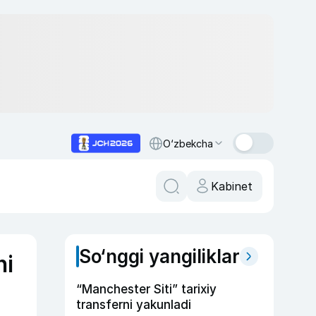
O‘zbekcha
Kabinet
So‘nggi yangiliklar
ni
“Manchester Siti” tarixiy
transferni yakunladi