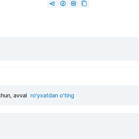
uchun, avval
ro‘yxatdan o‘ting