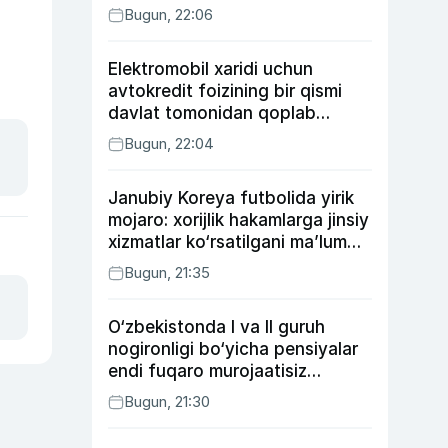
Bugun, 22:06
Elektromobil xaridi uchun
avtokredit foizining bir qismi
davlat tomonidan qoplab
berilishi mumkin
Bugun, 22:04
Janubiy Koreya futbolida yirik
mojaro: xorijlik hakamlarga jinsiy
xizmatlar ko‘rsatilgani ma’lum
qilindi
Bugun, 21:35
O‘zbekistonda I va II guruh
nogironligi bo‘yicha pensiyalar
endi fuqaro murojaatisiz
tayinlanishi mumkin
Bugun, 21:30