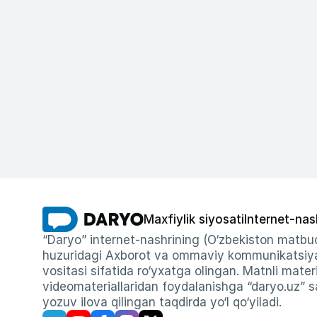
Maxfiylik siyosati
Internet-nas
“Daryo” internet-nashrining (O‘zbekiston matbuo
huzuridagi Axborot va ommaviy kommunikatsiyal
vositasi sifatida ro‘yxatga olingan. Matnli materi
videomateriallaridan foydalanishga “daryo.uz” sa
yozuv ilova qilingan taqdirda yo‘l qo‘yiladi.