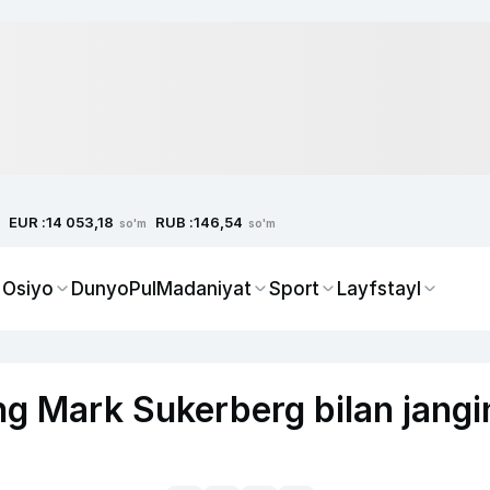
EUR :
RUB :
14 053,18
146,54
so'm
so'm
 Osiyo
Dunyo
Pul
Madaniyat
Sport
Layfstayl
ng Mark Sukerberg bilan jangi