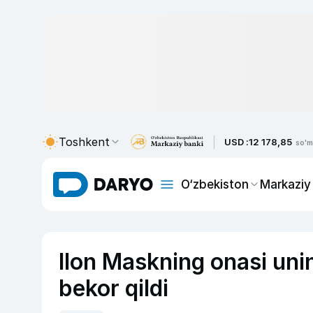
Toshkent
USD :
12 178,85
so'm
O‘zbekiston
Markaziy
Ilon Maskning onasi uni
bekor qildi