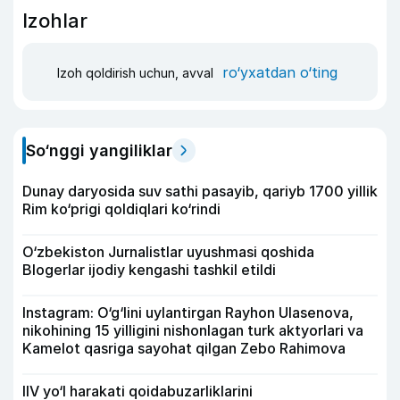
Izohlar
ro‘yxatdan o‘ting
Izoh qoldirish uchun, avval
So‘nggi yangiliklar
Dunay daryosida suv sathi pasayib, qariyb 1700 yillik
Rim ko‘prigi qoldiqlari ko‘rindi
O‘zbekiston Jurnalistlar uyushmasi qoshida
Blogerlar ijodiy kengashi tashkil etildi
Instagram: O‘g‘lini uylantirgan Rayhon Ulasenova,
nikohining 15 yilligini nishonlagan turk aktyorlari va
Kamelot qasriga sayohat qilgan Zebo Rahimova
IIV yo‘l harakati qoidabuzarliklarini