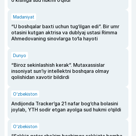
6 kishiga sud hukmi o‘qildi
Madaniyat
“U boshqalar baxti uchun tug‘ilgan edi”. Bir umr
otasini kutgan aktrisa va dublyaj ustasi Rimma
Ahmedovaning sinovlarga to‘la hayoti
Dunyo
“Biroz sekinlashish kerak”. Mutaxassislar
insoniyat sun’iy intellektni boshqara olmay
qolishidan xavotir bildirdi
O‘zbekiston
Andijonda Tracker’ga 21 nafar bog‘cha bolasini
joylab, YTH sodir etgan ayolga sud hukmi o‘qildi
O‘zbekiston