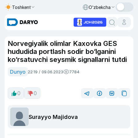
Toshkent
O‘zbekcha
Norvegiyalik olimlar Kaxovka GES
hududida portlash sodir bo‘lganini
ko‘rsatuvchi seysmik signallarni tutdi
Dunyo
22:19 / 09.06.2023
7784
0
0
Surayyo Majidova