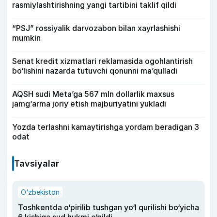
rasmiylashtirishning yangi tartibini taklif qildi
“PSJ” rossiyalik darvozabon bilan xayrlashishi
mumkin
Senat kredit xizmatlari reklamasida ogohlantirish
bo‘lishini nazarda tutuvchi qonunni ma’qulladi
AQSH sudi Meta’ga 567 mln dollarlik maxsus
jamg‘arma joriy etish majburiyatini yukladi
Yozda terlashni kamaytirishga yordam beradigan 3
odat
Tavsiyalar
O‘zbekiston
Toshkentda o‘pirilib tushgan yo‘l qurilishi bo‘yicha