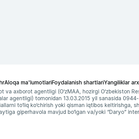
hr
Aloqa ma'lumotlari
Foydalanish shartlari
Yangiliklar arx
t va axborot agentligi (O‘zMAA, hozirgi O‘zbekiston Res
ar agentligi) tomonidan 13.03.2015 yil sanasida 0944
allarni to‘liq ko‘chirish yoki qisman iqtibos keltirishga, 
ytiga giperhavola mavjud bo‘lgan va/yoki “Daryo” intern