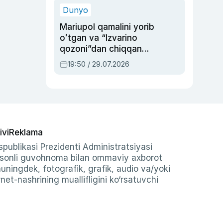
Dunyo
Mariupol qamalini yorib
oʻtgan va “Izvarino
qozoni”dan chiqqan
qahramon — Ukraina
19:50 / 29.07.2026
armiyasi bosh
qoʻmondoni Drapatiy
haqida
ivi
Reklama
publikasi Prezidenti Administratsiyasi
-sonli guvohnoma bilan ommaviy axborot
shuningdek, fotografik, grafik, audio va/yoki
et-nashrining muallifligini ko‘rsatuvchi