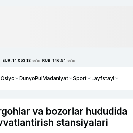
EUR :
RUB :
14 053,18
146,54
so'm
so'm
 Osiyo
Dunyo
Pul
Madaniyat
Sport
Layfstayl
rgohlar va bozorlar hududida
vatlantirish stansiyalari