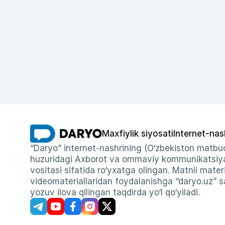
Maxfiylik siyosati
Internet-nas
“Daryo” internet-nashrining (O‘zbekiston matbuo
huzuridagi Axborot va ommaviy kommunikatsiyal
vositasi sifatida ro‘yxatga olingan. Matnli materi
videomateriallaridan foydalanishga “daryo.uz” sa
yozuv ilova qilingan taqdirda yo‘l qo‘yiladi.