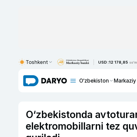
Toshkent
USD :
12 178,85
so'm
O‘zbekiston
Markaziy
O‘zbekistonda avtotura
elektromobillarni tez quv