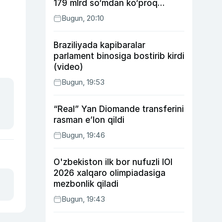
179 mlrd so‘mdan ko‘proq
ijtimoiy keshbek to‘lab berildi
Bugun, 20:10
Braziliyada kapibaralar
parlament binosiga bostirib kirdi
(video)
Bugun, 19:53
“Real” Yan Diomande transferini
rasman e’lon qildi
Bugun, 19:46
O'zbekiston ilk bor nufuzli IOI
2026 xalqaro olimpiadasiga
mezbonlik qiladi
Bugun, 19:43