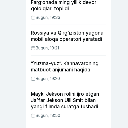
Farg‘onada ming yillik devor
qoldiqlari topildi
Bugun, 19:33
Rossiya va Qirg‘iziston yagona
mobil aloqa operatori yaratadi
Bugun, 19:21
“Yuzma-yuz”. Kannavaroning
matbuot anjumani haqida
Bugun, 19:20
Maykl Jekson rolini ijro etgan
Ja’far Jekson Uill Smit bilan
yangi filmda suratga tushadi
Bugun, 18:50