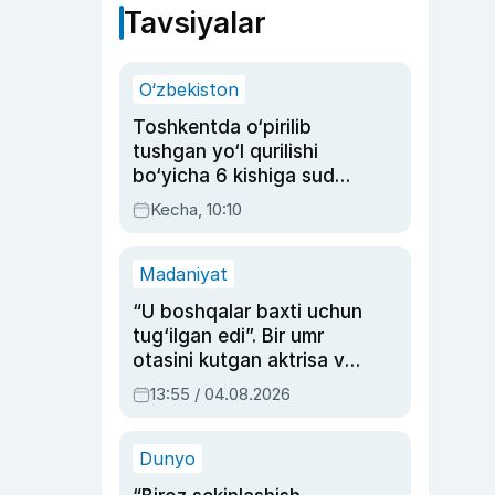
Tavsiyalar
O‘zbekiston
Toshkentda o‘pirilib
tushgan yo‘l qurilishi
bo‘yicha 6 kishiga sud
hukmi o‘qildi
Kecha, 10:10
Madaniyat
“U boshqalar baxti uchun
tug‘ilgan edi”. Bir umr
otasini kutgan aktrisa va
dublyaj ustasi Rimma
13:55 / 04.08.2026
Ahmedovaning
sinovlarga to‘la hayoti
Dunyo