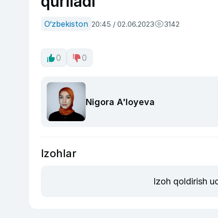
quriladi
O‘zbekiston
20:45 / 02.06.2023
3142
0
0
Nigora A'loyeva
Izohlar
Izoh qoldirish 