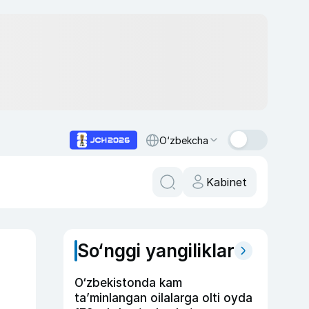
O‘zbekcha
Kabinet
So‘nggi yangiliklar
O‘zbekistonda kam
ta’minlangan oilalarga olti oyda