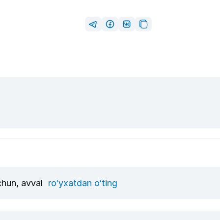
uchun, avval
ro‘yxatdan o‘ting