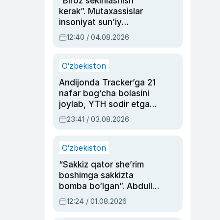
“Biroz sekinlashish
kerak”. Mutaxassislar
insoniyat sun’iy
intellektni boshqara
12:40 / 04.08.2026
olmay qolishidan xavotir
bildirdi
O‘zbekiston
Andijonda Tracker’ga 21
nafar bog‘cha bolasini
joylab, YTH sodir etgan
ayolga sud hukmi o‘qildi
23:41 / 03.08.2026
O‘zbekiston
“Sakkiz qator she’rim
boshimga sakkizta
bomba bo‘lgan”. Abdulla
Oripovni siyosiy
12:24 / 01.08.2026
ayblovlardan asrab
qolgan voqea