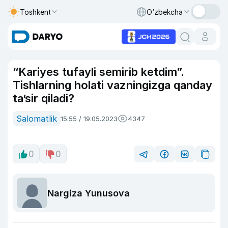
Toshkent
O‘zbekcha
“Kariyes tufayli semirib ketdim”.
Tishlarning holati vazningizga qanday
ta’sir qiladi?
Salomatlik
15:55 / 19.05.2023
4347
0
0
Nargiza Yunusova