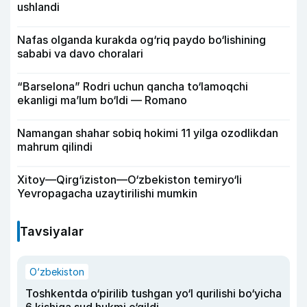
ushlandi
Nafas olganda kurakda og‘riq paydo bo‘lishining
sababi va davo choralari
“Barselona” Rodri uchun qancha to‘lamoqchi
ekanligi ma’lum bo‘ldi — Romano
Namangan shahar sobiq hokimi 11 yilga ozodlikdan
mahrum qilindi
Xitoy—Qirg‘iziston—O‘zbekiston temiryo‘li
Yevropagacha uzaytirilishi mumkin
Tavsiyalar
O‘zbekiston
Toshkentda o‘pirilib tushgan yo‘l qurilishi bo‘yicha