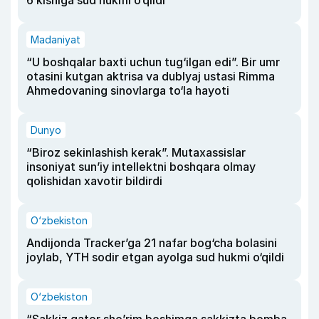
6 kishiga sud hukmi o‘qildi
Madaniyat
“U boshqalar baxti uchun tug‘ilgan edi”. Bir umr
otasini kutgan aktrisa va dublyaj ustasi Rimma
Ahmedovaning sinovlarga to‘la hayoti
Dunyo
“Biroz sekinlashish kerak”. Mutaxassislar
insoniyat sun’iy intellektni boshqara olmay
qolishidan xavotir bildirdi
O‘zbekiston
Andijonda Tracker’ga 21 nafar bog‘cha bolasini
joylab, YTH sodir etgan ayolga sud hukmi o‘qildi
O‘zbekiston