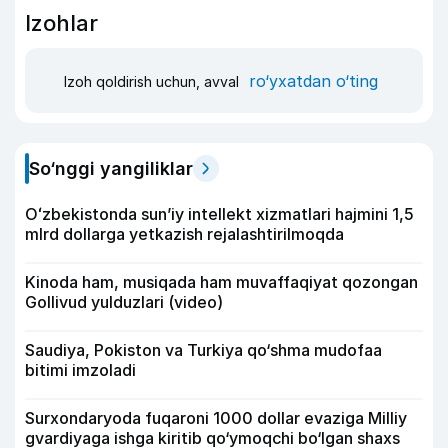
Izohlar
ro‘yxatdan o‘ting
Izoh qoldirish uchun, avval
So‘nggi yangiliklar
Oʻzbekistonda sunʼiy intellekt xizmatlari hajmini 1,5
mlrd dollarga yetkazish rejalashtirilmoqda
Kinoda ham, musiqada ham muvaffaqiyat qozongan
Gollivud yulduzlari (video)
Saudiya, Pokiston va Turkiya qo‘shma mudofaa
bitimi imzoladi
Surxondaryoda fuqaroni 1000 dollar evaziga Milliy
gvardiyaga ishga kiritib qo‘ymoqchi bo‘lgan shaxs