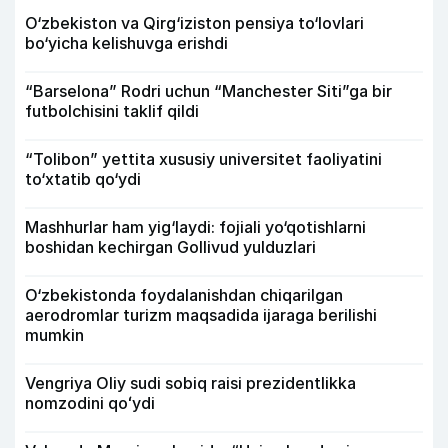
O‘zbekiston va Qirg‘iziston pensiya to‘lovlari
bo‘yicha kelishuvga erishdi
“Barselona” Rodri uchun “Manchester Siti”ga bir
futbolchisini taklif qildi
“Tolibon” yettita xususiy universitet faoliyatini
to‘xtatib qo‘ydi
Mashhurlar ham yig‘laydi: fojiali yo‘qotishlarni
boshidan kechirgan Gollivud yulduzlari
O‘zbekistonda foydalanishdan chiqarilgan
aerodromlar turizm maqsadida ijaraga berilishi
mumkin
Vengriya Oliy sudi sobiq raisi prezidentlikka
nomzodini qoʻydi