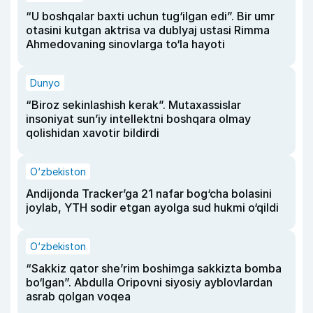
“U boshqalar baxti uchun tug‘ilgan edi”. Bir umr
otasini kutgan aktrisa va dublyaj ustasi Rimma
Ahmedovaning sinovlarga to‘la hayoti
Dunyo
“Biroz sekinlashish kerak”. Mutaxassislar
insoniyat sun’iy intellektni boshqara olmay
qolishidan xavotir bildirdi
O‘zbekiston
Andijonda Tracker’ga 21 nafar bog‘cha bolasini
joylab, YTH sodir etgan ayolga sud hukmi o‘qildi
O‘zbekiston
“Sakkiz qator she’rim boshimga sakkizta bomba
bo‘lgan”. Abdulla Oripovni siyosiy ayblovlardan
asrab qolgan voqea