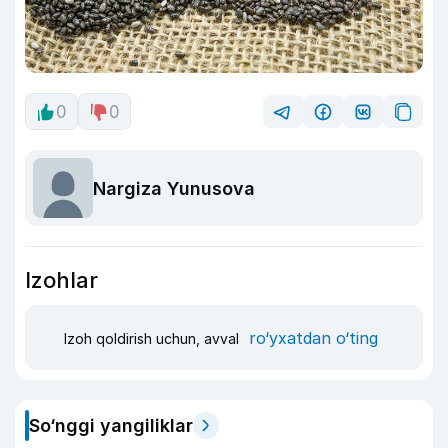
0
0
Nargiza Yunusova
Izohlar
ro‘yxatdan o‘ting
Izoh qoldirish uchun, avval
So‘nggi yangiliklar