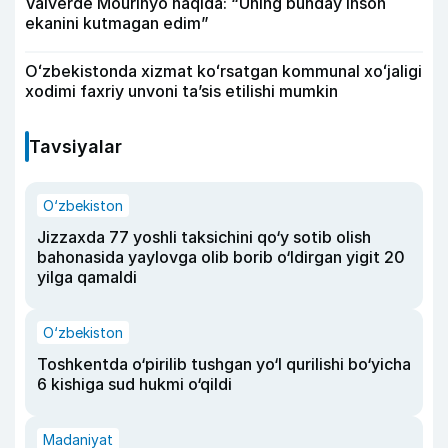
Valverde Mourinyo haqida: “Uning bunday inson
ekanini kutmagan edim”
Oʻzbekistonda xizmat koʻrsatgan kommunal xoʻjaligi
xodimi faxriy unvoni taʼsis etilishi mumkin
Tavsiyalar
O‘zbekiston
Jizzaxda 77 yoshli taksichini qo‘y sotib olish
bahonasida yaylovga olib borib o‘ldirgan yigit 20
yilga qamaldi
O‘zbekiston
Toshkentda o‘pirilib tushgan yo‘l qurilishi bo‘yicha
6 kishiga sud hukmi o‘qildi
Madaniyat