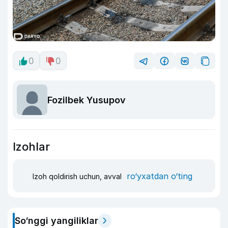
0
0
Fozilbek Yusupov
Izohlar
ro‘yxatdan o‘ting
Izoh qoldirish uchun, avval
So‘nggi yangiliklar