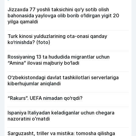
Jizzaxda 77 yoshli taksichini qo‘y sotib olish
bahonasida yaylovga olib borib o‘ldirgan yigit 20
yilga qamaldi
Turk kinosi yulduzlarining ota-onasi qanday
ko‘rinishda? (foto)
Rossiyaning 13 ta hududida migrantlar uchun
“Amina” ilovasi majburiy bo‘ladi
O‘zbekistondagi davlat tashkilotlari serverlariga
kiberhujumlar aniqlandi
“Rakurs”. UEFA nimadan qo‘rqdi?
Ispaniya Italiyadan keladiganlar uchun chegara
nazoratini oʻrnatdi
Sarguzasht, triller va mistika: tomosha qilishga