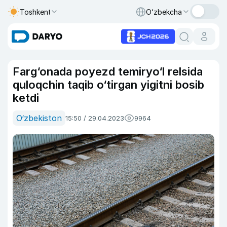
Toshkent
O‘zbekcha
Farg‘onada poyezd temiryo‘l relsida
quloqchin taqib o‘tirgan yigitni bosib
ketdi
O‘zbekiston
15:50 / 29.04.2023
9964