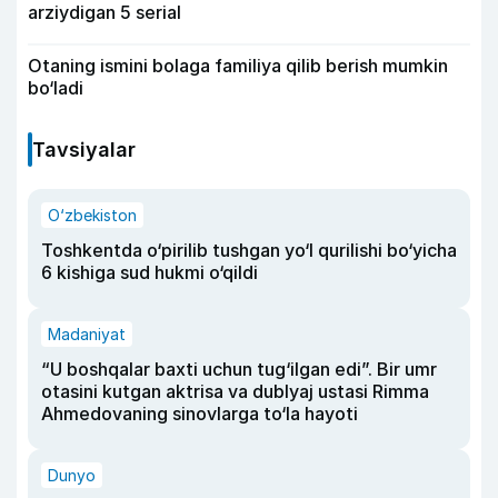
arziydigan 5 serial
Otaning ismini bolaga familiya qilib berish mumkin
bo‘ladi
Tavsiyalar
O‘zbekiston
Toshkentda o‘pirilib tushgan yo‘l qurilishi bo‘yicha
6 kishiga sud hukmi o‘qildi
Madaniyat
“U boshqalar baxti uchun tug‘ilgan edi”. Bir umr
otasini kutgan aktrisa va dublyaj ustasi Rimma
Ahmedovaning sinovlarga to‘la hayoti
Dunyo