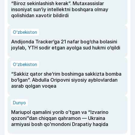
“Biroz sekinlashish kerak”. Mutaxassislar
insoniyat sun’iy intellektni boshqara olmay
qolishidan xavotir bildirdi
O‘zbekiston
Andijonda Tracker’ga 21 nafar bog‘cha bolasini
joylab, YTH sodir etgan ayolga sud hukmi o‘qildi
O‘zbekiston
“Sakkiz qator she’rim boshimga sakkizta bomba
bo‘lgan”. Abdulla Oripovni siyosiy ayblovlardan
asrab qolgan voqea
Dunyo
Mariupol qamalini yorib oʻtgan va “Izvarino
qozoni”dan chiqqan qahramon — Ukraina
armiyasi bosh qoʻmondoni Drapatiy haqida