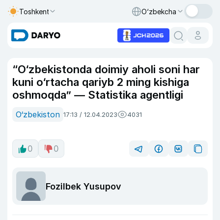
Toshkent
O‘zbekcha
“O‘zbekistonda doimiy aholi soni har
kuni o‘rtacha qariyb 2 ming kishiga
oshmoqda” — Statistika agentligi
O‘zbekiston
17:13 / 12.04.2023
4031
0
0
Fozilbek Yusupov