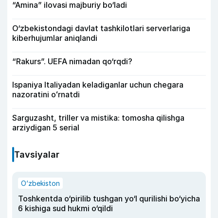
“Amina” ilovasi majburiy bo‘ladi
O‘zbekistondagi davlat tashkilotlari serverlariga
kiberhujumlar aniqlandi
“Rakurs”. UEFA nimadan qo‘rqdi?
Ispaniya Italiyadan keladiganlar uchun chegara
nazoratini oʻrnatdi
Sarguzasht, triller va mistika: tomosha qilishga
arziydigan 5 serial
Tavsiyalar
O‘zbekiston
Toshkentda o‘pirilib tushgan yo‘l qurilishi bo‘yicha
6 kishiga sud hukmi o‘qildi