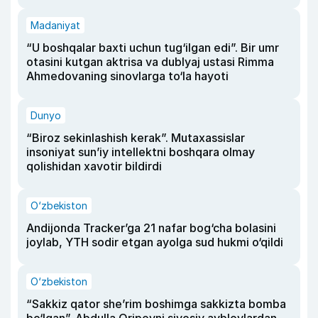
Madaniyat
“U boshqalar baxti uchun tug‘ilgan edi”. Bir umr
otasini kutgan aktrisa va dublyaj ustasi Rimma
Ahmedovaning sinovlarga to‘la hayoti
Dunyo
“Biroz sekinlashish kerak”. Mutaxassislar
insoniyat sun’iy intellektni boshqara olmay
qolishidan xavotir bildirdi
O‘zbekiston
Andijonda Tracker’ga 21 nafar bog‘cha bolasini
joylab, YTH sodir etgan ayolga sud hukmi o‘qildi
O‘zbekiston
“Sakkiz qator she’rim boshimga sakkizta bomba