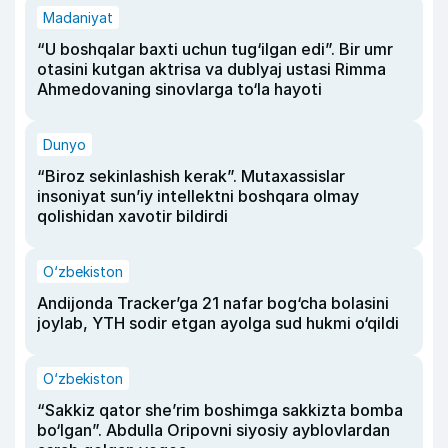
Madaniyat
“U boshqalar baxti uchun tug‘ilgan edi”. Bir umr
otasini kutgan aktrisa va dublyaj ustasi Rimma
Ahmedovaning sinovlarga to‘la hayoti
Dunyo
“Biroz sekinlashish kerak”. Mutaxassislar
insoniyat sun’iy intellektni boshqara olmay
qolishidan xavotir bildirdi
O‘zbekiston
Andijonda Tracker’ga 21 nafar bog‘cha bolasini
joylab, YTH sodir etgan ayolga sud hukmi o‘qildi
O‘zbekiston
“Sakkiz qator she’rim boshimga sakkizta bomba
bo‘lgan”. Abdulla Oripovni siyosiy ayblovlardan