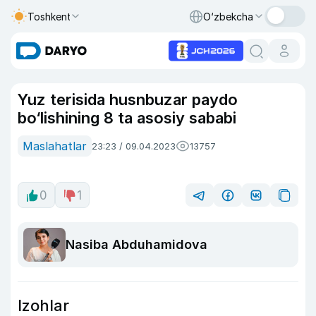
Toshkent
O‘zbekcha
Yuz terisida husnbuzar paydo
bo‘lishining 8 ta asosiy sababi
Maslahatlar
23:23 / 09.04.2023
13757
0
1
Nasiba Abduhamidova
Izohlar