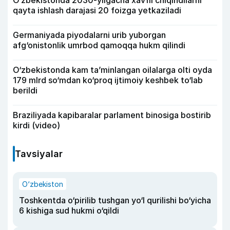
qayta ishlash darajasi 20 foizga yetkaziladi
Germaniyada piyodalarni urib yuborgan
afg‘onistonlik umrbod qamoqqa hukm qilindi
O‘zbekistonda kam ta’minlangan oilalarga olti oyda
179 mlrd so‘mdan ko‘proq ijtimoiy keshbek to‘lab
berildi
Braziliyada kapibaralar parlament binosiga bostirib
kirdi (video)
Tavsiyalar
O‘zbekiston
Toshkentda o‘pirilib tushgan yo‘l qurilishi bo‘yicha
6 kishiga sud hukmi o‘qildi