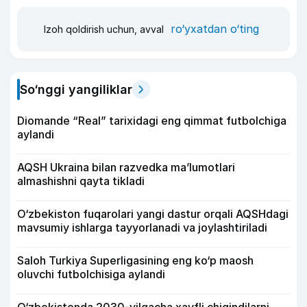
ro‘yxatdan o‘ting
Izoh qoldirish uchun, avval
So‘nggi yangiliklar
Diomande “Real” tarixidagi eng qimmat futbolchiga
aylandi
AQSH Ukraina bilan razvedka ma’lumotlari
almashishni qayta tikladi
O‘zbekiston fuqarolari yangi dastur orqali AQSHdagi
mavsumiy ishlarga tayyorlanadi va joylashtiriladi
Saloh Turkiya Superligasining eng ko‘p maosh
oluvchi futbolchisiga aylandi
O‘zbekistonda 2030-yilgacha xavfli chiqindilarni