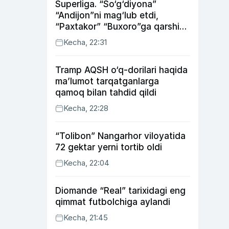
Superliga. “So‘g‘diyona”
“Andijon”ni mag‘lub etdi,
“Paxtakor” “Buxoro”ga qarshi
bahsda g‘alabani qo‘ldan
Kecha, 22:31
chiqardi
Tramp AQSH o‘q-dorilari haqida
ma’lumot tarqatganlarga
qamoq bilan tahdid qildi
Kecha, 22:28
“Tolibon” Nangarhor viloyatida
72 gektar yerni tortib oldi
Kecha, 22:04
Diomande “Real” tarixidagi eng
qimmat futbolchiga aylandi
Kecha, 21:45