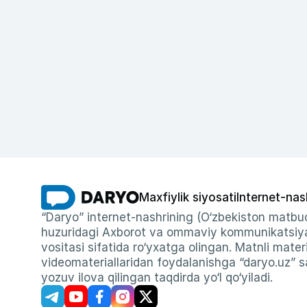
Maxfiylik siyosati
Internet-nas
“Daryo” internet-nashrining (O‘zbekiston matbuo
huzuridagi Axborot va ommaviy kommunikatsiyal
vositasi sifatida ro‘yxatga olingan. Matnli materi
videomateriallaridan foydalanishga “daryo.uz” sa
yozuv ilova qilingan taqdirda yo‘l qo‘yiladi.