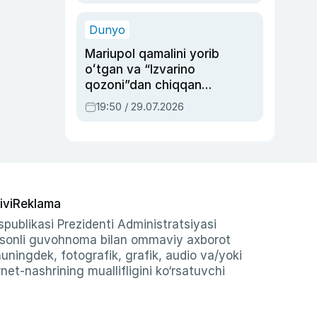
qolgan voqea
Dunyo
Mariupol qamalini yorib
oʻtgan va “Izvarino
qozoni”dan chiqqan
qahramon — Ukraina
19:50 / 29.07.2026
armiyasi bosh
qoʻmondoni Drapatiy
haqida
ivi
Reklama
publikasi Prezidenti Administratsiyasi
-sonli guvohnoma bilan ommaviy axborot
shuningdek, fotografik, grafik, audio va/yoki
et-nashrining muallifligini ko‘rsatuvchi