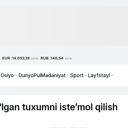
EUR :
RUB :
14 053,18
146,54
so'm
so'm
 Osiyo
Dunyo
Pul
Madaniyat
Sport
Layfstayl
o‘lgan tuxumni iste’mol qilish