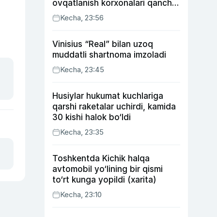
ovqatlanish korxonalari qancha
soliq toʻlagani ochiqlandi
Kecha, 23:56
Vinisius “Real” bilan uzoq
muddatli shartnoma imzoladi
Kecha, 23:45
Husiylar hukumat kuchlariga
qarshi raketalar uchirdi, kamida
30 kishi halok bo‘ldi
Kecha, 23:35
Toshkentda Kichik halqa
avtomobil yo‘lining bir qismi
to‘rt kunga yopildi (xarita)
Kecha, 23:10