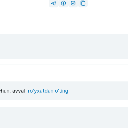
uchun, avval
ro‘yxatdan o‘ting