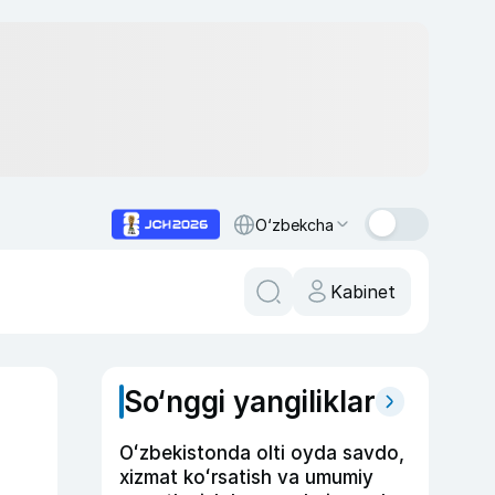
O‘zbekcha
Kabinet
So‘nggi yangiliklar
Oʻzbekistonda olti oyda savdo,
xizmat koʻrsatish va umumiy