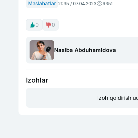
Maslahatlar
21:35 / 07.04.2023
9351
0
0
Nasiba Abduhamidova
Izohlar
Izoh qoldirish 