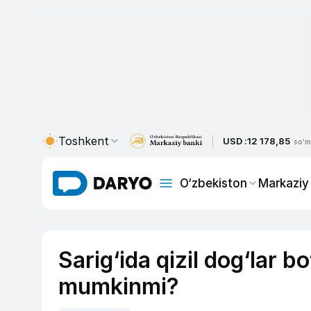
Toshkent
USD :
12 178,85
so'm
O‘zbekiston
Markaziy
Sarig‘ida qizil dog‘lar b
mumkinmi?