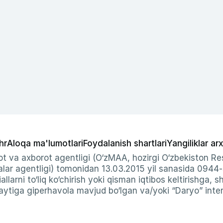
hr
Aloqa ma'lumotlari
Foydalanish shartlari
Yangiliklar arx
t va axborot agentligi (O‘zMAA, hozirgi O‘zbekiston Res
ar agentligi) tomonidan 13.03.2015 yil sanasida 0944
allarni to‘liq ko‘chirish yoki qisman iqtibos keltirishga, 
ytiga giperhavola mavjud bo‘lgan va/yoki “Daryo” intern