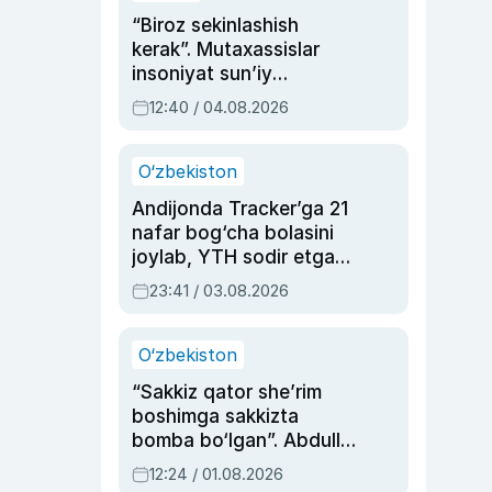
“Biroz sekinlashish
kerak”. Mutaxassislar
insoniyat sun’iy
intellektni boshqara
12:40 / 04.08.2026
olmay qolishidan xavotir
bildirdi
O‘zbekiston
Andijonda Tracker’ga 21
nafar bog‘cha bolasini
joylab, YTH sodir etgan
ayolga sud hukmi o‘qildi
23:41 / 03.08.2026
O‘zbekiston
“Sakkiz qator she’rim
boshimga sakkizta
bomba bo‘lgan”. Abdulla
Oripovni siyosiy
12:24 / 01.08.2026
ayblovlardan asrab