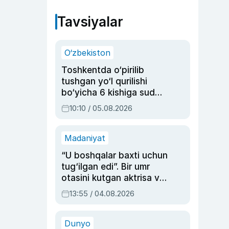
Tavsiyalar
O‘zbekiston
Toshkentda o‘pirilib
tushgan yo‘l qurilishi
bo‘yicha 6 kishiga sud
hukmi o‘qildi
10:10 / 05.08.2026
Madaniyat
“U boshqalar baxti uchun
tug‘ilgan edi”. Bir umr
otasini kutgan aktrisa va
dublyaj ustasi Rimma
13:55 / 04.08.2026
Ahmedovaning
sinovlarga to‘la hayoti
Dunyo