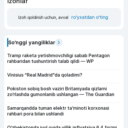
Izohlar
ro‘yxatdan o‘ting
Izoh qoldirish uchun, avval
So‘nggi yangiliklar
Tramp raketa yetishmovchiligi sabab Pentagon
rahbaridan tushuntirish talab qildi — WP
Vinisius “Real Madrid”da qoladimi?
Pokiston sobiq bosh vaziri Britaniyada qizlarni
zo‘rlashda gumonlanib ushlangan — The Guardian
Samarqandda tuman elektr ta’minoti korxonasi
rahbari pora bilan ushlandi
O‘zbekistonda iyul oyida yillik inflyatsiya 6,4 foizni