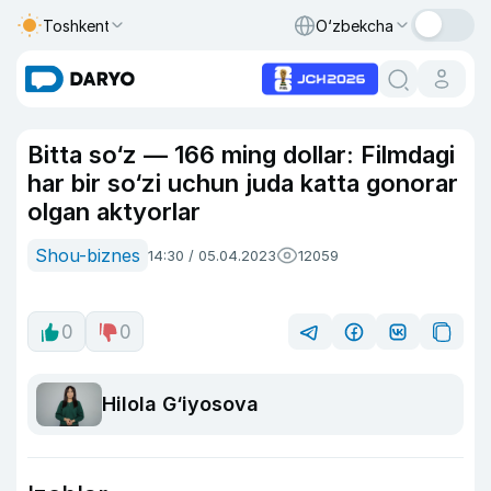
Toshkent
O‘zbekcha
Bitta so‘z — 166 ming dollar: Filmdagi
har bir so‘zi uchun juda katta gonorar
olgan aktyorlar
Shou-biznes
14:30 / 05.04.2023
12059
0
0
Hilola G‘iyosova