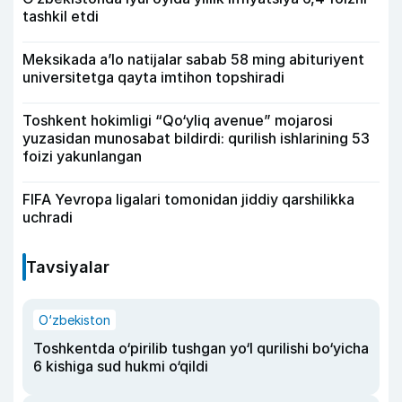
tashkil etdi
Meksikada a’lo natijalar sabab 58 ming abituriyent
universitetga qayta imtihon topshiradi
Toshkent hokimligi “Qo‘yliq avenue” mojarosi
yuzasidan munosabat bildirdi: qurilish ishlarining 53
foizi yakunlangan
FIFA Yevropa ligalari tomonidan jiddiy qarshilikka
uchradi
Tavsiyalar
O‘zbekiston
Toshkentda o‘pirilib tushgan yo‘l qurilishi bo‘yicha
6 kishiga sud hukmi o‘qildi