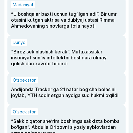
Madaniyat
“U boshqalar baxti uchun tug‘ilgan edi”. Bir umr
otasini kutgan aktrisa va dublyaj ustasi Rimma
Ahmedovaning sinovlarga to‘la hayoti
Dunyo
“Biroz sekinlashish kerak”. Mutaxassislar
insoniyat sun’iy intellektni boshqara olmay
qolishidan xavotir bildirdi
O‘zbekiston
Andijonda Tracker’ga 21 nafar bog‘cha bolasini
joylab, YTH sodir etgan ayolga sud hukmi o‘qildi
O‘zbekiston
“Sakkiz qator she’rim boshimga sakkizta bomba
bo‘lgan”. Abdulla Oripovni siyosiy ayblovlardan
asrab qolgan voqea