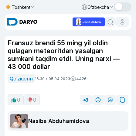
Toshkent
O‘zbekcha
Fransuz brendi 55 ming yil oldin
qulagan meteoritdan yasalgan
sumkani taqdim etdi. Uning narxi —
43 000 dollar
Qo‘ziqorin
16:30 / 05.04.2023
4426
0
0
Nasiba Abduhamidova