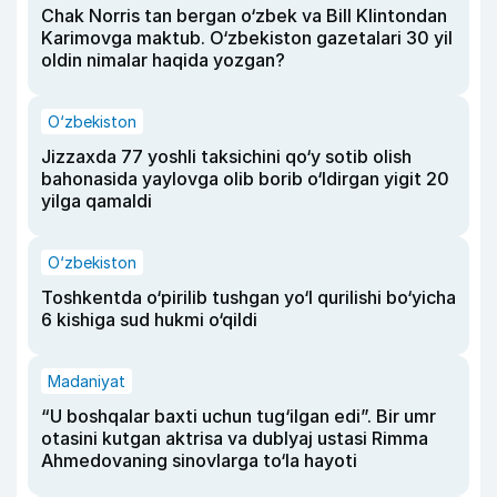
Chak Norris tan bergan o‘zbek va Bill Klintondan
Karimovga maktub. O‘zbekiston gazetalari 30 yil
oldin nimalar haqida yozgan?
O‘zbekiston
Jizzaxda 77 yoshli taksichini qo‘y sotib olish
bahonasida yaylovga olib borib o‘ldirgan yigit 20
yilga qamaldi
O‘zbekiston
Toshkentda o‘pirilib tushgan yo‘l qurilishi bo‘yicha
6 kishiga sud hukmi o‘qildi
Madaniyat
“U boshqalar baxti uchun tug‘ilgan edi”. Bir umr
otasini kutgan aktrisa va dublyaj ustasi Rimma
Ahmedovaning sinovlarga to‘la hayoti