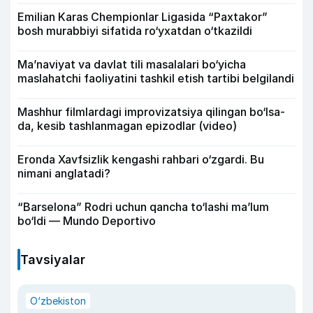
Emilian Karas Chempionlar Ligasida “Paxtakor”
bosh murabbiyi sifatida ro‘yxatdan o‘tkazildi
Ma’naviyat va davlat tili masalalari bo‘yicha
maslahatchi faoliyatini tashkil etish tartibi belgilandi
Mashhur filmlardagi improvizatsiya qilingan bo‘lsa-
da, kesib tashlanmagan epizodlar (video)
Eronda Xavfsizlik kengashi rahbari o‘zgardi. Bu
nimani anglatadi?
“Barselona” Rodri uchun qancha to‘lashi ma’lum
bo‘ldi — Mundo Deportivo
Tavsiyalar
O‘zbekiston