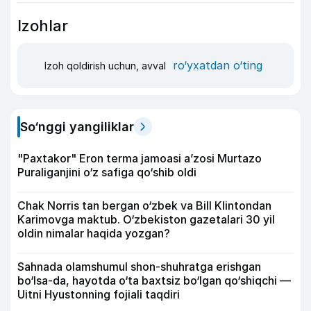
Izohlar
ro‘yxatdan o‘ting
Izoh qoldirish uchun, avval
So‘nggi yangiliklar
"Paxtakor" Eron terma jamoasi a’zosi Murtazo
Puraliganjini o‘z safiga qo‘shib oldi
Chak Norris tan bergan o‘zbek va Bill Klintondan
Karimovga maktub. O‘zbekiston gazetalari 30 yil
oldin nimalar haqida yozgan?
Sahnada olamshumul shon-shuhratga erishgan
bo‘lsa-da, hayotda o‘ta baxtsiz bo‘lgan qo‘shiqchi —
Uitni Hyustonning fojiali taqdiri