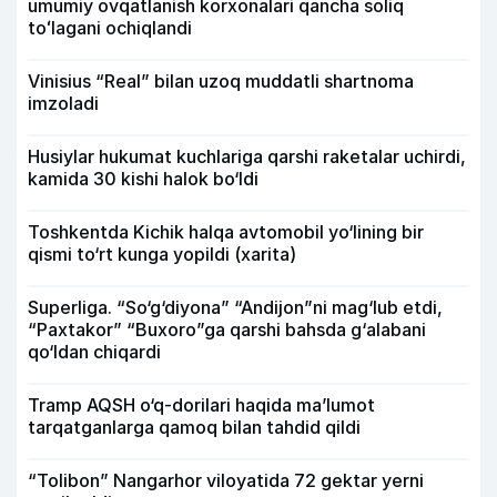
umumiy ovqatlanish korxonalari qancha soliq
toʻlagani ochiqlandi
Vinisius “Real” bilan uzoq muddatli shartnoma
imzoladi
Husiylar hukumat kuchlariga qarshi raketalar uchirdi,
kamida 30 kishi halok bo‘ldi
Toshkentda Kichik halqa avtomobil yo‘lining bir
qismi to‘rt kunga yopildi (xarita)
Superliga. “So‘g‘diyona” “Andijon”ni mag‘lub etdi,
“Paxtakor” “Buxoro”ga qarshi bahsda g‘alabani
qo‘ldan chiqardi
Tramp AQSH o‘q-dorilari haqida ma’lumot
tarqatganlarga qamoq bilan tahdid qildi
“Tolibon” Nangarhor viloyatida 72 gektar yerni