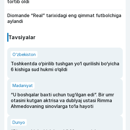
tortib oldi
Diomande “Real” tarixidagi eng qimmat futbolchiga
aylandi
Tavsiyalar
O‘zbekiston
Toshkentda o‘pirilib tushgan yo‘l qurilishi bo‘yicha
6 kishiga sud hukmi o‘qildi
Madaniyat
“U boshqalar baxti uchun tug‘ilgan edi”. Bir umr
otasini kutgan aktrisa va dublyaj ustasi Rimma
Ahmedovaning sinovlarga to‘la hayoti
Dunyo