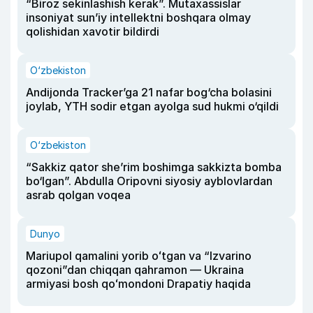
“Biroz sekinlashish kerak”. Mutaxassislar
insoniyat sun’iy intellektni boshqara olmay
qolishidan xavotir bildirdi
O‘zbekiston
Andijonda Tracker’ga 21 nafar bog‘cha bolasini
joylab, YTH sodir etgan ayolga sud hukmi o‘qildi
O‘zbekiston
“Sakkiz qator she’rim boshimga sakkizta bomba
bo‘lgan”. Abdulla Oripovni siyosiy ayblovlardan
asrab qolgan voqea
Dunyo
Mariupol qamalini yorib oʻtgan va “Izvarino
qozoni”dan chiqqan qahramon — Ukraina
armiyasi bosh qoʻmondoni Drapatiy haqida