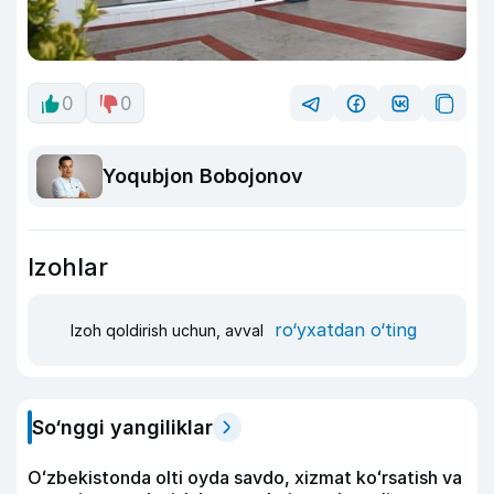
0
0
Yoqubjon Bobojonov
Izohlar
ro‘yxatdan o‘ting
Izoh qoldirish uchun, avval
So‘nggi yangiliklar
Oʻzbekistonda olti oyda savdo, xizmat koʻrsatish va