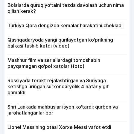
Bolalarda quruq yo‘talni tezda davolash uchun nima
qilish kerak?
Turkiya Qora dengizda kemalar harakatini chekladi
Qashqadaryoda yangi qurilayotgan ko‘prikning
balkasi tushib ketdi (video)
Mashhur film va seriallardagi tomoshabin
payqamagan qo‘pol xatolar (foto)
Rossiyada terakt rejalashtirgan va Suriyaga
ketishga uringan surxondaryolik 4 nafar yigit
qamaldi
Shri Lankada mahbuslar isyon ko‘tardi: qurbon va
jarohatlanganlar bor
Lionel Messining otasi Xorxe Messi vafot etdi