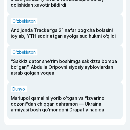
qolishidan xavotir bildirdi
O‘zbekiston
Andijonda Tracker’ga 21 nafar bog‘cha bolasini
joylab, YTH sodir etgan ayolga sud hukmi o‘qildi
O‘zbekiston
“Sakkiz qator she’rim boshimga sakkizta bomba
bo‘lgan”. Abdulla Oripovni siyosiy ayblovlardan
asrab qolgan voqea
Dunyo
Mariupol qamalini yorib oʻtgan va “Izvarino
qozoni”dan chiqqan qahramon — Ukraina
armiyasi bosh qoʻmondoni Drapatiy haqida