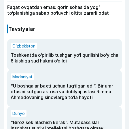
Faqat ovqatdan emas: qorin sohasida yog‘
to‘planishiga sabab bo‘luvchi oltita zararli odat
Tavsiyalar
O‘zbekiston
Toshkentda o‘pirilib tushgan yo‘l qurilishi bo‘yicha
6 kishiga sud hukmi o‘qildi
Madaniyat
“U boshqalar baxti uchun tug‘ilgan edi”. Bir umr
otasini kutgan aktrisa va dublyaj ustasi Rimma
Ahmedovaning sinovlarga to‘la hayoti
Dunyo
“Biroz sekinlashish kerak”. Mutaxassislar
insoniyat sun’iy intellektni boshqara olmay