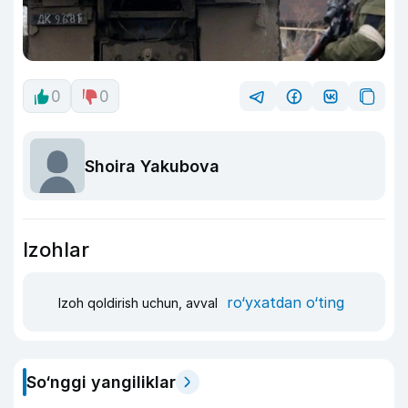
0
0
Shoira Yakubova
Izohlar
ro‘yxatdan o‘ting
Izoh qoldirish uchun, avval
So‘nggi yangiliklar