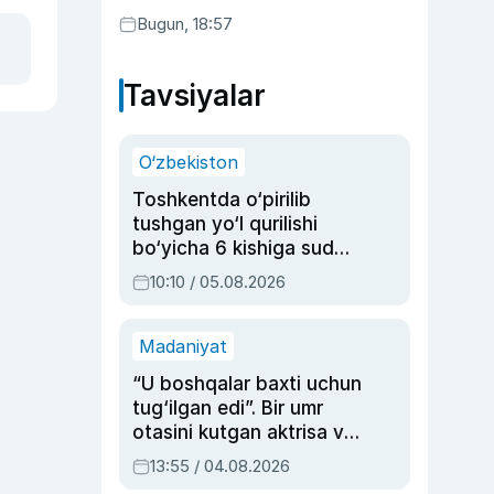
Bugun, 18:57
Tavsiyalar
O‘zbekiston
Toshkentda o‘pirilib
tushgan yo‘l qurilishi
bo‘yicha 6 kishiga sud
hukmi o‘qildi
10:10 / 05.08.2026
Madaniyat
“U boshqalar baxti uchun
tug‘ilgan edi”. Bir umr
otasini kutgan aktrisa va
dublyaj ustasi Rimma
13:55 / 04.08.2026
Ahmedovaning