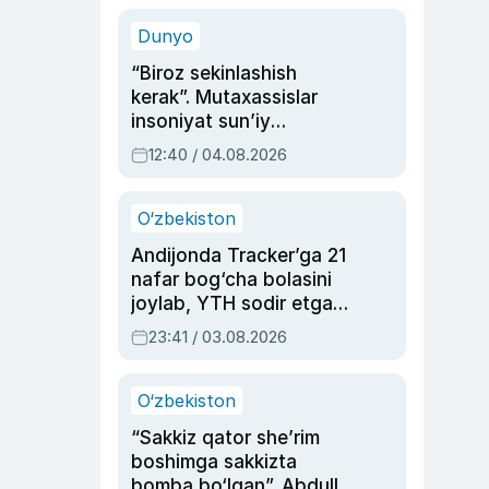
sinovlarga to‘la hayoti
Dunyo
“Biroz sekinlashish
kerak”. Mutaxassislar
insoniyat sun’iy
intellektni boshqara
12:40 / 04.08.2026
olmay qolishidan xavotir
bildirdi
O‘zbekiston
Andijonda Tracker’ga 21
nafar bog‘cha bolasini
joylab, YTH sodir etgan
ayolga sud hukmi o‘qildi
23:41 / 03.08.2026
O‘zbekiston
“Sakkiz qator she’rim
boshimga sakkizta
bomba bo‘lgan”. Abdulla