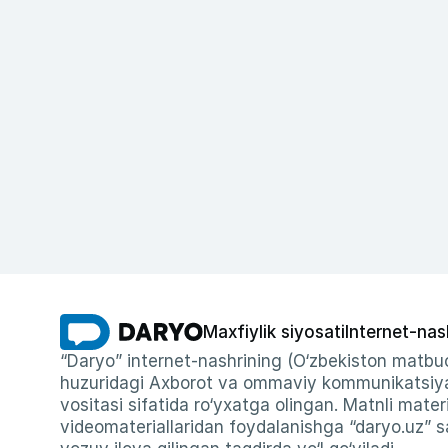
Maxfiylik siyosati
Internet-nas
“Daryo” internet-nashrining (O‘zbekiston matbuo
huzuridagi Axborot va ommaviy kommunikatsiyal
vositasi sifatida ro‘yxatga olingan. Matnli materi
videomateriallaridan foydalanishga “daryo.uz” sa