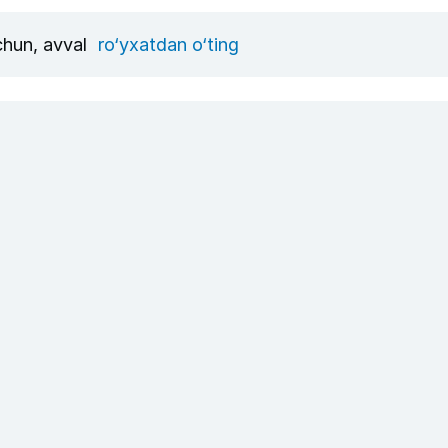
uchun, avval
ro‘yxatdan o‘ting