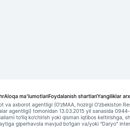
hr
Aloqa ma'lumotlari
Foydalanish shartlari
Yangiliklar arx
t va axborot agentligi (O‘zMAA, hozirgi O‘zbekiston Res
ar agentligi) tomonidan 13.03.2015 yil sanasida 0944
allarni to‘liq ko‘chirish yoki qisman iqtibos keltirishga, 
ytiga giperhavola mavjud bo‘lgan va/yoki “Daryo” intern