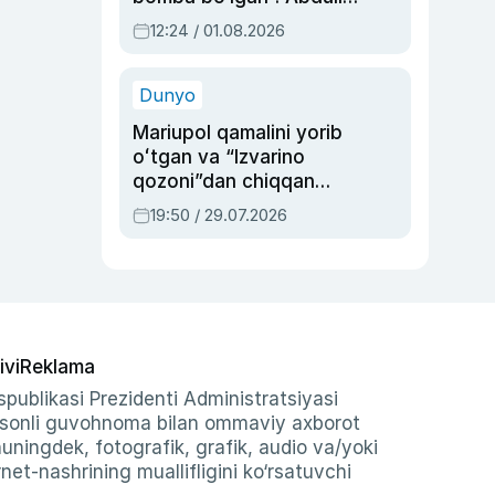
Oripovni siyosiy
12:24 / 01.08.2026
ayblovlardan asrab
qolgan voqea
Dunyo
Mariupol qamalini yorib
oʻtgan va “Izvarino
qozoni”dan chiqqan
qahramon — Ukraina
19:50 / 29.07.2026
armiyasi bosh
qoʻmondoni Drapatiy
haqida
ivi
Reklama
publikasi Prezidenti Administratsiyasi
-sonli guvohnoma bilan ommaviy axborot
shuningdek, fotografik, grafik, audio va/yoki
et-nashrining muallifligini ko‘rsatuvchi