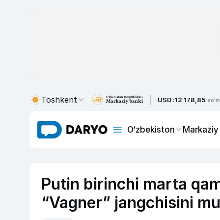
Toshkent
USD :
12 178,85
so'm
O‘zbekiston
Markaziy
Putin birinchi marta q
“Vagner” jangchisini mu