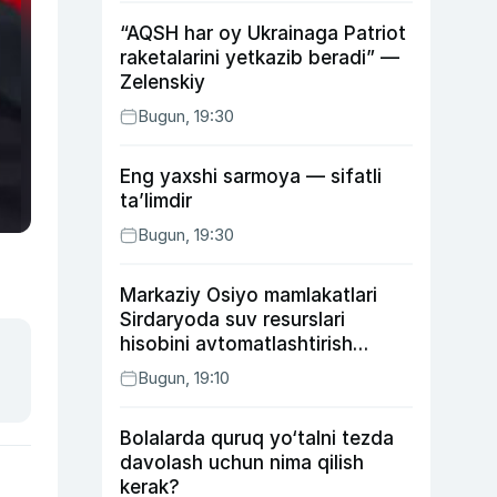
“AQSH har oy Ukrainaga Patriot
raketalarini yetkazib beradi” —
Zelenskiy
Bugun, 19:30
Eng yaxshi sarmoya — sifatli
ta’limdir
Bugun, 19:30
Markaziy Osiyo mamlakatlari
Sirdaryoda suv resurslari
hisobini avtomatlashtirish
rejasini ishlab chiqishni
Bugun, 19:10
ma’qulladi
Bolalarda quruq yo‘talni tezda
davolash uchun nima qilish
kerak?