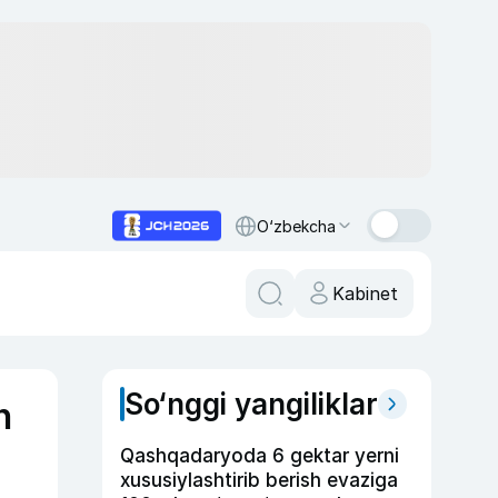
O‘zbekcha
Kabinet
So‘nggi yangiliklar
n
Qashqadaryoda 6 gektar yerni
xususiylashtirib berish evaziga