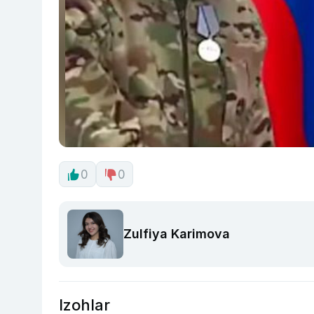
0
0
Zulfiya Karimova
Izohlar