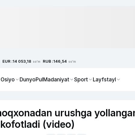
EUR :
RUB :
14 053,18
146,54
so'm
so'm
 Osiyo
Dunyo
Pul
Madaniyat
Sport
Layfstayl
amoqxonadan urushga yollanga
kofotladi (video)