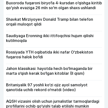
Buxoroda fuqaroni biryo‘la 4-kursdan o’qishga kiritib
qo’yish evaziga 26 mln so’m olgan shaxs ushlandi
Shavkat Mirziyoyev Donald Tramp bilan telefon
orqali muloqot qildi
Saudiyaga Eronning ikki ittifoqchisi hujum qilishi
kutilmoqda
Rossiyada YTH oqibatida ikki nafar O‘zbekiston
fuqarosi halok bo‘ldi
Jahon klassikasi: hayotda hech bo‘lmaganda bir
marta o‘qish kerak bo‘lgan kitoblar (II qism)
Britaniyalik 97 yoshli ko‘zi ojiz ayol samolyot
qanotida uchib rekord o‘rnatdi (video)
AQSH vizasini olish uchun jurnalistlar tarmoqlardagi
profillarini ochib qo‘yishi talab etilishi mumkin