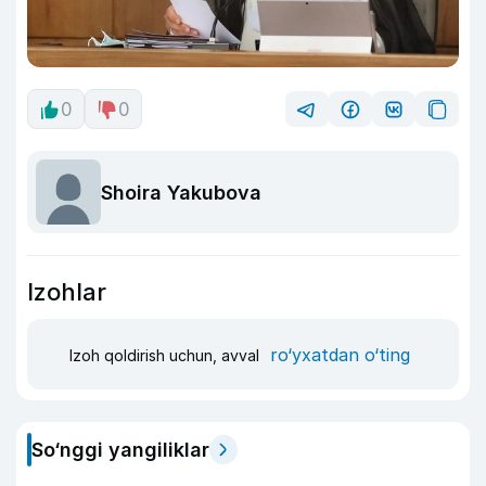
0
0
Shoira Yakubova
Izohlar
ro‘yxatdan o‘ting
Izoh qoldirish uchun, avval
So‘nggi yangiliklar