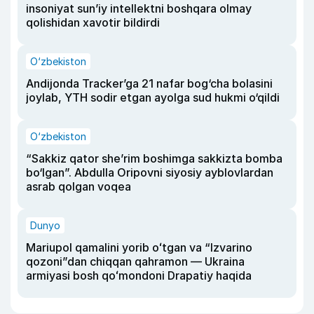
insoniyat sun’iy intellektni boshqara olmay
qolishidan xavotir bildirdi
O‘zbekiston
Andijonda Tracker’ga 21 nafar bog‘cha bolasini
joylab, YTH sodir etgan ayolga sud hukmi o‘qildi
O‘zbekiston
“Sakkiz qator she’rim boshimga sakkizta bomba
bo‘lgan”. Abdulla Oripovni siyosiy ayblovlardan
asrab qolgan voqea
Dunyo
Mariupol qamalini yorib oʻtgan va “Izvarino
qozoni”dan chiqqan qahramon — Ukraina
armiyasi bosh qoʻmondoni Drapatiy haqida