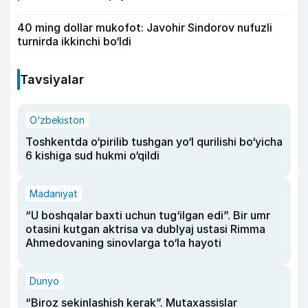
40 ming dollar mukofot: Javohir Sindorov nufuzli
turnirda ikkinchi bo‘ldi
Tavsiyalar
O‘zbekiston
Toshkentda o‘pirilib tushgan yo‘l qurilishi bo‘yicha
6 kishiga sud hukmi o‘qildi
Madaniyat
“U boshqalar baxti uchun tug‘ilgan edi”. Bir umr
otasini kutgan aktrisa va dublyaj ustasi Rimma
Ahmedovaning sinovlarga to‘la hayoti
Dunyo
“Biroz sekinlashish kerak”. Mutaxassislar