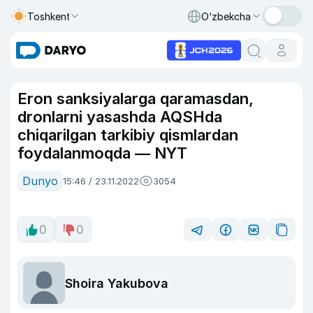
Toshkent
O‘zbekcha
Eron sanksiyalarga qaramasdan,
dronlarni yasashda AQSHda
chiqarilgan tarkibiy qismlardan
foydalanmoqda — NYT
Dunyo
15:46 / 23.11.2022
3054
0
0
Shoira Yakubova