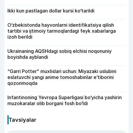
Ikki kun pastlagan dollar kursi ko‘tarildi
O‘zbekistonda hayvonlarni identifikatsiya qilish
tartibi va ijtimoiy tarmoqlardagi feyk xabarlarga
izoh berildi
Ukrainaning AQSHdagi sobiq elchisi noqonuniy
boyishda ayblandi
“Garri Potter” muxlislari uchun: Miyazaki uslubini
eslatuvchi yangi anime tomoshabinlar e’tiborini
qozonmoqda
Infantinoning Yevropa Superligasi bo‘yicha yashirin
muzokaralar olib borgani fosh bo‘ldi
Tavsiyalar