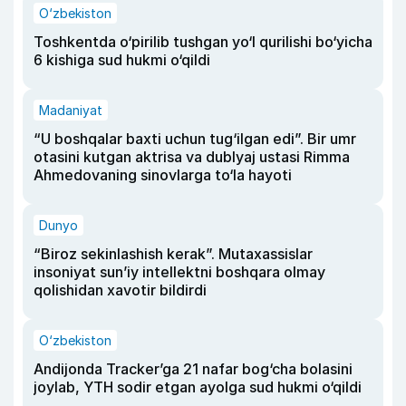
O‘zbekiston
Toshkentda o‘pirilib tushgan yo‘l qurilishi bo‘yicha
6 kishiga sud hukmi o‘qildi
Madaniyat
“U boshqalar baxti uchun tug‘ilgan edi”. Bir umr
otasini kutgan aktrisa va dublyaj ustasi Rimma
Ahmedovaning sinovlarga to‘la hayoti
Dunyo
“Biroz sekinlashish kerak”. Mutaxassislar
insoniyat sun’iy intellektni boshqara olmay
qolishidan xavotir bildirdi
O‘zbekiston
Andijonda Tracker’ga 21 nafar bog‘cha bolasini
joylab, YTH sodir etgan ayolga sud hukmi o‘qildi