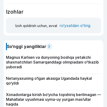
Izohlar
ro‘yxatdan o‘ting
Izoh qoldirish uchun, avval
So‘nggi yangiliklar
Magnus Karlsen va dunyoning boshqa yetakchi
shaxmatchilari Samarqanddagi olimpiadani o‘tkazib
yuboradi
Netanyaxuning o‘lgan akasiga Ugandada haykal
qo‘yildi
Xonadonlarga kirish bo‘yicha topshiriq berilmagan —
Mahallalar uyushmasi uyma-uy yurgan mas’ullar
haqida