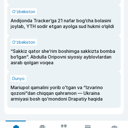
O‘zbekiston
Andijonda Tracker’ga 21 nafar bog‘cha bolasini
joylab, YTH sodir etgan ayolga sud hukmi o‘qildi
O‘zbekiston
“Sakkiz qator she’rim boshimga sakkizta bomba
bo‘lgan”. Abdulla Oripovni siyosiy ayblovlardan
asrab qolgan voqea
Dunyo
Mariupol qamalini yorib oʻtgan va “Izvarino
qozoni”dan chiqqan qahramon — Ukraina
armiyasi bosh qoʻmondoni Drapatiy haqida