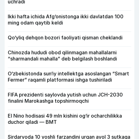
uchradi
Ikki hafta ichida Afg‘onistonga ikki davlatdan 100
ming odam qaytib keldi
Qo‘yliq dehqon bozori faoliyati qisman cheklandi
Chinozda hududi obod qilinmagan mahallalarni
“sharmandali mahalla” deb belgilash boshlandi
O‘zbekistonda sun‘iy intellektga asoslangan “Smart
Fermer” raqamli platformasi ishga tushiriladi
FIFA prezidenti saylovda yutish uchun JCH-2030
finalini Marokashga topshirmoqchi
El Nino hodisasi 49 mln kishini og‘ir ocharchilikka
duchor qiladi — BMT
Sirdaryoda 10 yoshli farzandini urgan ayol 3 sutkaga