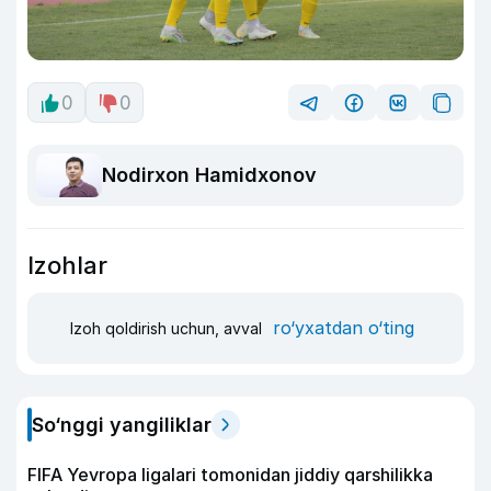
0
0
Nodirxon Hamidxonov
Izohlar
ro‘yxatdan o‘ting
Izoh qoldirish uchun, avval
So‘nggi yangiliklar
FIFA Yevropa ligalari tomonidan jiddiy qarshilikka