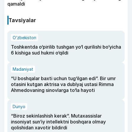
qamaldi
Tavsiyalar
O‘zbekiston
Toshkentda o‘pirilib tushgan yo‘l qurilishi bo‘yicha
6 kishiga sud hukmi o‘qildi
Madaniyat
“U boshqalar baxti uchun tug‘ilgan edi”. Bir umr
otasini kutgan aktrisa va dublyaj ustasi Rimma
Ahmedovaning sinovlarga to‘la hayoti
Dunyo
“Biroz sekinlashish kerak”. Mutaxassislar
insoniyat sun’iy intellektni boshqara olmay
qolishidan xavotir bildirdi