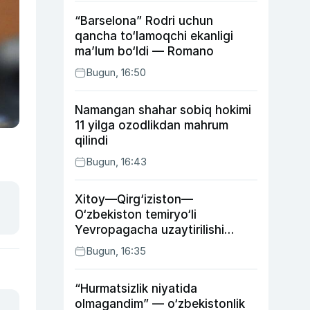
“Barselona” Rodri uchun
qancha to‘lamoqchi ekanligi
ma’lum bo‘ldi — Romano
Bugun, 16:50
Namangan shahar sobiq hokimi
11 yilga ozodlikdan mahrum
qilindi
Bugun, 16:43
Xitoy—Qirg‘iziston—
O‘zbekiston temiryo‘li
Yevropagacha uzaytirilishi
mumkin
Bugun, 16:35
“Hurmatsizlik niyatida
olmagandim” — o‘zbekistonlik