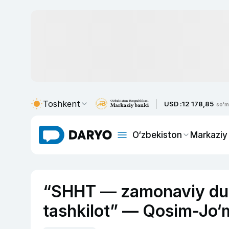
Toshkent
USD :
12 178,85
so'm
O‘zbekiston
Markaziy
“SHHT — zamonaviy dun
tashkilot” — Qosim-Jo‘