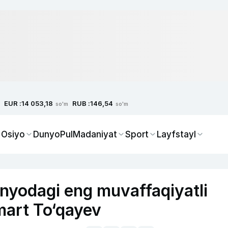
EUR :
RUB :
14 053,18
146,54
so'm
so'm
 Osiyo
Dunyo
Pul
Madaniyat
Sport
Layfstayl
yodagi eng muvaffaqiyatli
mart To‘qayev