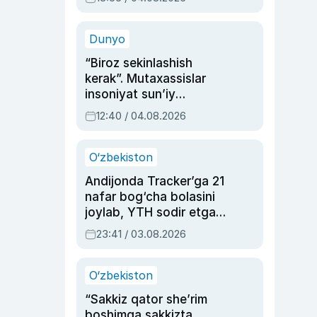
Ahmedovaning
sinovlarga to‘la hayoti
Dunyo
“Biroz sekinlashish
kerak”. Mutaxassislar
insoniyat sun’iy
intellektni boshqara
12:40 / 04.08.2026
olmay qolishidan xavotir
bildirdi
O‘zbekiston
Andijonda Tracker’ga 21
nafar bog‘cha bolasini
joylab, YTH sodir etgan
ayolga sud hukmi o‘qildi
23:41 / 03.08.2026
O‘zbekiston
“Sakkiz qator she’rim
boshimga sakkizta