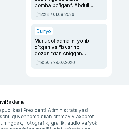
bomba bo‘lgan”. Abdulla
Oripovni siyosiy
12:24 / 01.08.2026
ayblovlardan asrab
qolgan voqea
Dunyo
Mariupol qamalini yorib
oʻtgan va “Izvarino
qozoni”dan chiqqan
qahramon — Ukraina
19:50 / 29.07.2026
armiyasi bosh
qoʻmondoni Drapatiy
haqida
ivi
Reklama
publikasi Prezidenti Administratsiyasi
-sonli guvohnoma bilan ommaviy axborot
shuningdek, fotografik, grafik, audio va/yoki