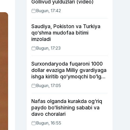
Gollivud yulduzlari (video)
Bugun, 17:42
Saudiya, Pokiston va Turkiya
qo‘shma mudofaa bitimi
imzoladi
Bugun, 17:23
Surxondaryoda fuqaroni 1000
dollar evaziga Milliy gvardiyaga
ishga kiritib qo‘ymoqchi bo‘lgan
shaxs ushlandi
Bugun, 17:05
Nafas olganda kurakda og‘riq
paydo bo‘lishining sababi va
davo choralari
Bugun, 16:55