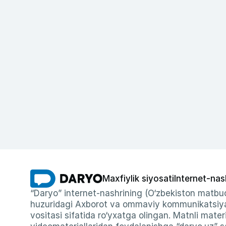
Maxfiylik siyosati
Internet-nas
“Daryo” internet-nashrining (O‘zbekiston matbuo
huzuridagi Axborot va ommaviy kommunikatsiyal
vositasi sifatida ro‘yxatga olingan. Matnli materi