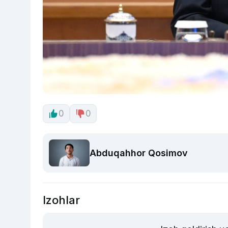
0
0
Abduqahhor Qosimov
Izohlar