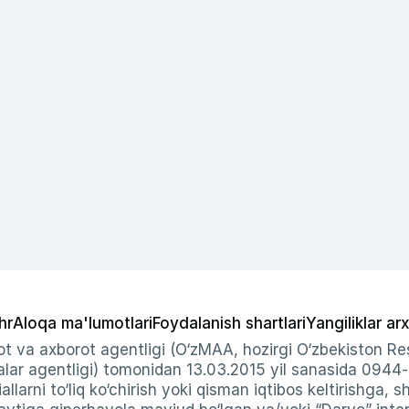
hr
Aloqa ma'lumotlari
Foydalanish shartlari
Yangiliklar arx
t va axborot agentligi (O‘zMAA, hozirgi O‘zbekiston Res
ar agentligi) tomonidan 13.03.2015 yil sanasida 0944
allarni to‘liq ko‘chirish yoki qisman iqtibos keltirishga, 