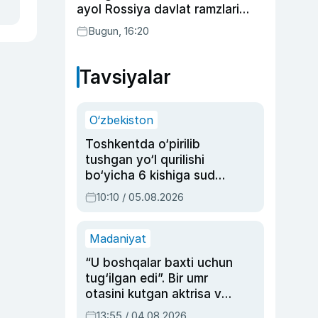
ayol Rossiya davlat ramzlari
tushirilgan poyandoz haqida
Bugun, 16:20
Tavsiyalar
O‘zbekiston
Toshkentda o‘pirilib
tushgan yo‘l qurilishi
bo‘yicha 6 kishiga sud
hukmi o‘qildi
10:10 / 05.08.2026
Madaniyat
“U boshqalar baxti uchun
tug‘ilgan edi”. Bir umr
otasini kutgan aktrisa va
dublyaj ustasi Rimma
13:55 / 04.08.2026