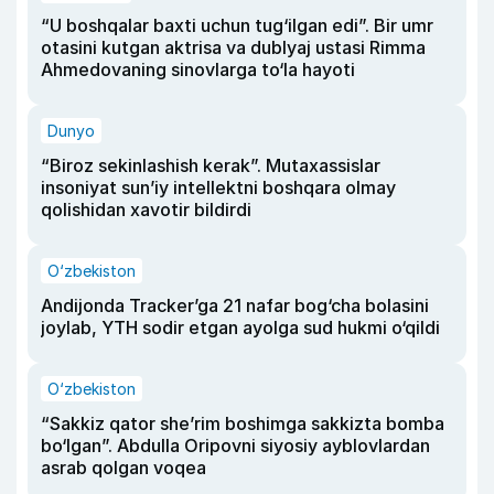
“U boshqalar baxti uchun tug‘ilgan edi”. Bir umr
otasini kutgan aktrisa va dublyaj ustasi Rimma
Ahmedovaning sinovlarga to‘la hayoti
Dunyo
“Biroz sekinlashish kerak”. Mutaxassislar
insoniyat sun’iy intellektni boshqara olmay
qolishidan xavotir bildirdi
O‘zbekiston
Andijonda Tracker’ga 21 nafar bog‘cha bolasini
joylab, YTH sodir etgan ayolga sud hukmi o‘qildi
O‘zbekiston
“Sakkiz qator she’rim boshimga sakkizta bomba
bo‘lgan”. Abdulla Oripovni siyosiy ayblovlardan
asrab qolgan voqea