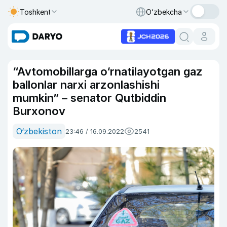
Toshkent
O‘zbekcha
“Avtomobillarga o‘rnatilayotgan gaz
ballonlar narxi arzonlashishi
mumkin” – senator Qutbiddin
Burxonov
O‘zbekiston
23:46 / 16.09.2022
2541