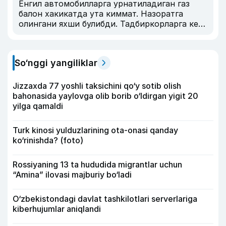
Енгил автомобилларга урнатиладиган газ
балон хакикатда ута киммат. Назоратга
олингани яхши булибди. Тадбиркорларга кенг
йул очиб берилди. Лекин бу дегани хохлаган
нархда сотсин дегани эмас бензин сингари.
Четдан хам кирсин хавфсиз арзон булиши
So‘nggi yangiliklar
керак. Узимизда чикиши албатта яхши лекин
GM завод сингари уз халкига ута киммат
нархга сотмаслик керак. Илгари Хитойдан
Jizzaxda 77 yoshli taksichini qo‘y sotib olish
олиб кирилган капрон газ балон енгил
bahonasida yaylovga olib borib o‘ldirgan yigit 20
хавфсиз лекин темир балондан киммат
yilga qamaldi
булган. Хозирда четдан кирмагани хисобига
нархи ута кимматлашиб кетди. Мен
Turk kinosi yulduzlarining ota-onasi qanday
Россияда 3 ой юриб келдим. Уш жойда айнан
ko‘rinishda? (foto)
машиналарга урнатилган газ балон хакида
сурадим ва курдим. Россияда темир балон
Rossiyaning 13 ta hududida migrantlar uchun
портлаши осон булгани учун енгил
“Amina” ilovasi majburiy bo‘ladi
машиналарга урнатишга рухсат йук экан.
Бизда акси нима Узбеклар темирдан
яралганми. Капрон балон хавфсиз булгани
O‘zbekistondagi davlat tashkilotlari serverlariga
учун Россияда рухсат бор буни кайта куриб
kiberhujumlar aniqlandi
чикиш керак деб уйлайман. Хозирда бизда
ишлаб чикарилаёткан газ балон нархи ута