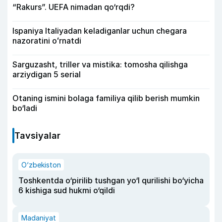
“Rakurs”. UEFA nimadan qo‘rqdi?
киммат 500-600 доллор дейишяпти урнатиш.
Илгари 2 млн 700 минг булган. Бензин нархи
хам кушни давлатларга караганда ута
Ispaniya Italiyadan keladiganlar uchun chegara
киммат буни куриб чикиш керак. Бензин
nazoratini oʻrnatdi
арзон булса шу бензинда юрган булар эдик.
Растамочкани очмаганга кура шу
Sarguzasht, triller va mistika: tomosha qilishga
муаммаларни халк учун енгиллик килиш
arziydigan 5 serial
керакми йукми ?
Otaning ismini bolaga familiya qilib berish mumkin
bo‘ladi
Tavsiyalar
O‘zbekiston
Toshkentda o‘pirilib tushgan yo‘l qurilishi bo‘yicha
6 kishiga sud hukmi o‘qildi
Madaniyat