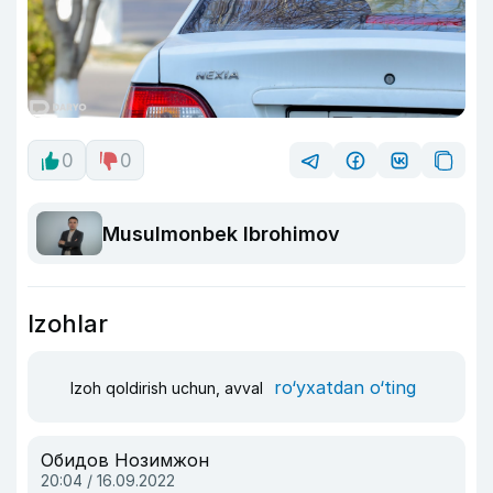
0
0
Musulmonbek Ibrohimov
Izohlar
ro‘yxatdan o‘ting
Izoh qoldirish uchun, avval
Обидов Нозимжон
20:04 / 16.09.2022