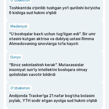
O‘zbekiston
Toshkentda o‘pirilib tushgan yo‘l qurilishi bo‘yicha
6 kishiga sud hukmi o‘qildi
Madaniyat
“U boshqalar baxti uchun tug‘ilgan edi”. Bir umr
otasini kutgan aktrisa va dublyaj ustasi Rimma
Ahmedovaning sinovlarga to‘la hayoti
Dunyo
“Biroz sekinlashish kerak”. Mutaxassislar
insoniyat sun’iy intellektni boshqara olmay
qolishidan xavotir bildirdi
O‘zbekiston
Andijonda Tracker’ga 21 nafar bog‘cha bolasini
joylab, YTH sodir etgan ayolga sud hukmi o‘qildi