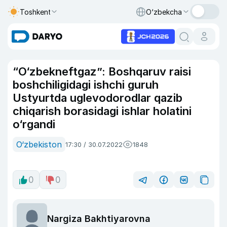
Toshkent
O‘zbekcha
“O‘zbekneftgaz”: Boshqaruv raisi
boshchiligidagi ishchi guruh
Ustyurtda uglevodorodlar qazib
chiqarish borasidagi ishlar holatini
o‘rgandi
O‘zbekiston
17:30 / 30.07.2022
1848
0
0
Nargiza Bakhtiyarovna