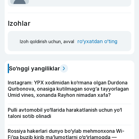
Izohlar
ro‘yxatdan o‘ting
Izoh qoldirish uchun, avval
So‘nggi yangiliklar
Instagram: YPX xodimidan ko‘rmana olgan Durdona
Qurbonova, onasiga kutilmagan sovg‘a tayyorlagan
Umid vines, xonanda Rayhon nimadan xafa?
Pulli avtomobil yo‘llarida harakatlanish uchun yo‘l
taloni sotib olinadi
Rossiya hakerlari dunyo bo‘ylab mehmonxona Wi-
Fi’ga buzib kirib ma’lumotlarni o‘g‘irlamoqda —