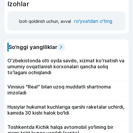
Izohlar
ro‘yxatdan o‘ting
Izoh qoldirish uchun, avval
So‘nggi yangiliklar
Oʻzbekistonda olti oyda savdo, xizmat koʻrsatish va
umumiy ovqatlanish korxonalari qancha soliq
toʻlagani ochiqlandi
Vinisius “Real” bilan uzoq muddatli shartnoma
imzoladi
Husiylar hukumat kuchlariga qarshi raketalar uchirdi,
kamida 30 kishi halok bo‘ldi
Toshkentda Kichik halqa avtomobil yo‘lining bir