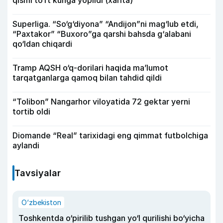
qismi to‘rt kunga yopildi (xarita)
Superliga. “So‘g‘diyona” “Andijon”ni mag‘lub etdi,
“Paxtakor” “Buxoro”ga qarshi bahsda g‘alabani
qo‘ldan chiqardi
Tramp AQSH o‘q-dorilari haqida ma’lumot
tarqatganlarga qamoq bilan tahdid qildi
“Tolibon” Nangarhor viloyatida 72 gektar yerni
tortib oldi
Diomande “Real” tarixidagi eng qimmat futbolchiga
aylandi
Tavsiyalar
O‘zbekiston
Toshkentda o‘pirilib tushgan yo‘l qurilishi bo‘yicha