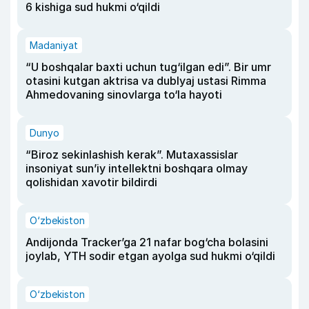
6 kishiga sud hukmi o‘qildi
Madaniyat
“U boshqalar baxti uchun tug‘ilgan edi”. Bir umr
otasini kutgan aktrisa va dublyaj ustasi Rimma
Ahmedovaning sinovlarga to‘la hayoti
Dunyo
“Biroz sekinlashish kerak”. Mutaxassislar
insoniyat sun’iy intellektni boshqara olmay
qolishidan xavotir bildirdi
O‘zbekiston
Andijonda Tracker’ga 21 nafar bog‘cha bolasini
joylab, YTH sodir etgan ayolga sud hukmi o‘qildi
O‘zbekiston