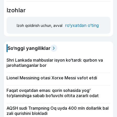
Izohlar
ro‘yxatdan o‘ting
Izoh qoldirish uchun, avval
So‘nggi yangiliklar
Shri Lankada mahbuslar isyon ko‘tardi: qurbon va
jarohatlanganlar bor
Lionel Messining otasi Xorxe Messi vafot etdi
Faqat ovqatdan emas: qorin sohasida yog‘
to‘planishiga sabab bo‘luvchi oltita zararli odat
AQSH sudi Trampning Oq uyda 400 mln dollarlik bal
zali qurishini blokladi