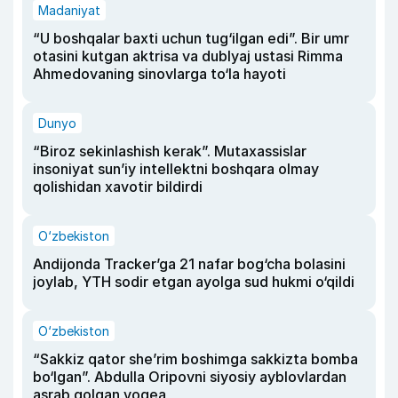
Madaniyat
“U boshqalar baxti uchun tug‘ilgan edi”. Bir umr
otasini kutgan aktrisa va dublyaj ustasi Rimma
Ahmedovaning sinovlarga to‘la hayoti
Dunyo
“Biroz sekinlashish kerak”. Mutaxassislar
insoniyat sun’iy intellektni boshqara olmay
qolishidan xavotir bildirdi
O‘zbekiston
Andijonda Tracker’ga 21 nafar bog‘cha bolasini
joylab, YTH sodir etgan ayolga sud hukmi o‘qildi
O‘zbekiston
“Sakkiz qator she’rim boshimga sakkizta bomba
bo‘lgan”. Abdulla Oripovni siyosiy ayblovlardan
asrab qolgan voqea