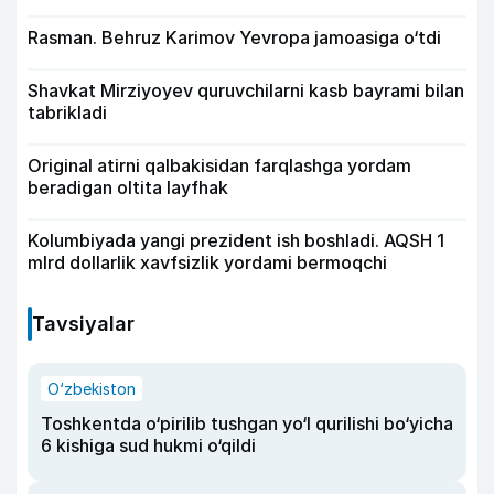
Rasman. Behruz Karimov Yevropa jamoasiga o‘tdi
Shavkat Mirziyoyev quruvchilarni kasb bayrami bilan
tabrikladi
Original atirni qalbakisidan farqlashga yordam
beradigan oltita layfhak
Kolumbiyada yangi prezident ish boshladi. AQSH 1
mlrd dollarlik xavfsizlik yordami bermoqchi
Tavsiyalar
O‘zbekiston
Toshkentda o‘pirilib tushgan yo‘l qurilishi bo‘yicha
6 kishiga sud hukmi o‘qildi