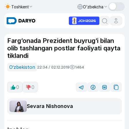
Toshkent
O‘zbekcha
Farg‘onada Prezident buyrug‘i bilan
olib tashlangan postlar faoliyati qayta
tiklandi
O‘zbekiston
22:34 / 02.12.2019
1464
0
0
Sevara Nishonova