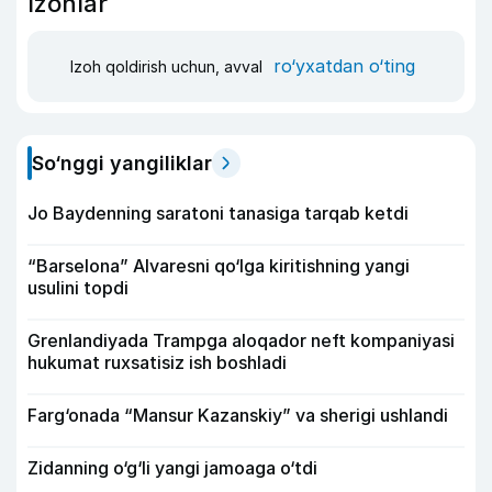
Izohlar
ro‘yxatdan o‘ting
Izoh qoldirish uchun, avval
So‘nggi yangiliklar
Jo Baydenning saratoni tanasiga tarqab ketdi
“Barselona” Alvaresni qo‘lga kiritishning yangi
usulini topdi
Grenlandiyada Trampga aloqador neft kompaniyasi
hukumat ruxsatisiz ish boshladi
Farg‘onada “Mansur Kazanskiy” va sherigi ushlandi
Zidanning o‘g‘li yangi jamoaga o‘tdi