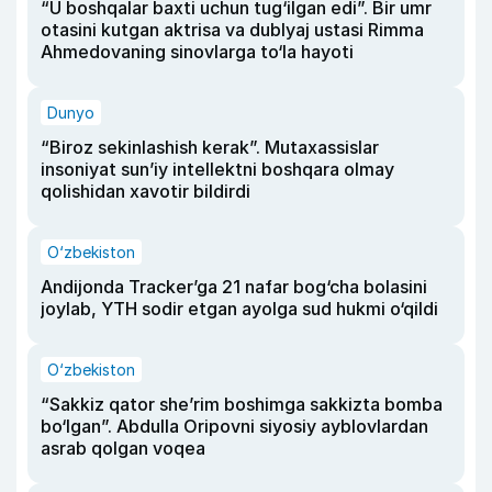
“U boshqalar baxti uchun tug‘ilgan edi”. Bir umr
otasini kutgan aktrisa va dublyaj ustasi Rimma
Ahmedovaning sinovlarga to‘la hayoti
Dunyo
“Biroz sekinlashish kerak”. Mutaxassislar
insoniyat sun’iy intellektni boshqara olmay
qolishidan xavotir bildirdi
O‘zbekiston
Andijonda Tracker’ga 21 nafar bog‘cha bolasini
joylab, YTH sodir etgan ayolga sud hukmi o‘qildi
O‘zbekiston
“Sakkiz qator she’rim boshimga sakkizta bomba
bo‘lgan”. Abdulla Oripovni siyosiy ayblovlardan
asrab qolgan voqea