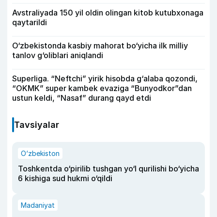
Avstraliyada 150 yil oldin olingan kitob kutubxonaga
qaytarildi
O‘zbekistonda kasbiy mahorat bo‘yicha ilk milliy
tanlov g‘oliblari aniqlandi
Superliga. “Neftchi” yirik hisobda g‘alaba qozondi,
“OKMK” super kambek evaziga “Bunyodkor”dan
ustun keldi, “Nasaf” durang qayd etdi
Tavsiyalar
O‘zbekiston
Toshkentda o‘pirilib tushgan yo‘l qurilishi bo‘yicha
6 kishiga sud hukmi o‘qildi
Madaniyat