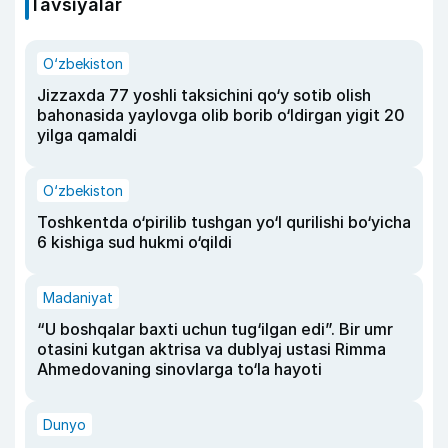
Tavsiyalar
O‘zbekiston
Jizzaxda 77 yoshli taksichini qo‘y sotib olish
bahonasida yaylovga olib borib o‘ldirgan yigit 20
yilga qamaldi
O‘zbekiston
Toshkentda o‘pirilib tushgan yo‘l qurilishi bo‘yicha
6 kishiga sud hukmi o‘qildi
Madaniyat
“U boshqalar baxti uchun tug‘ilgan edi”. Bir umr
otasini kutgan aktrisa va dublyaj ustasi Rimma
Ahmedovaning sinovlarga to‘la hayoti
Dunyo