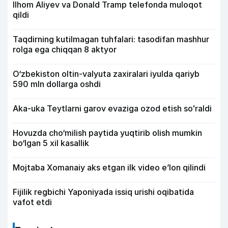
Ilhom Aliyev va Donald Tramp telefonda muloqot
qildi
Taqdirning kutilmagan tuhfalari: tasodifan mashhur
rolga ega chiqqan 8 aktyor
O‘zbekiston oltin-valyuta zaxiralari iyulda qariyb
590 mln dollarga oshdi
Aka-uka Teytlarni garov evaziga ozod etish soʻraldi
Hovuzda cho‘milish paytida yuqtirib olish mumkin
bo‘lgan 5 xil kasallik
Mojtaba Xomanaiy aks etgan ilk video e’lon qilindi
Fijilik regbichi Yaponiyada issiq urishi oqibatida
vafot etdi