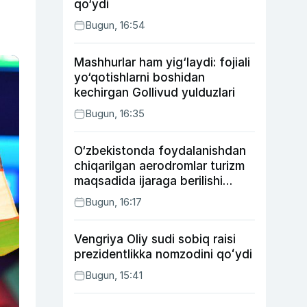
qo‘ydi
Bugun, 16:54
Mashhurlar ham yig‘laydi: fojiali
yo‘qotishlarni boshidan
kechirgan Gollivud yulduzlari
Bugun, 16:35
O‘zbekistonda foydalanishdan
chiqarilgan aerodromlar turizm
maqsadida ijaraga berilishi
mumkin
Bugun, 16:17
Vengriya Oliy sudi sobiq raisi
prezidentlikka nomzodini qoʻydi
Bugun, 15:41