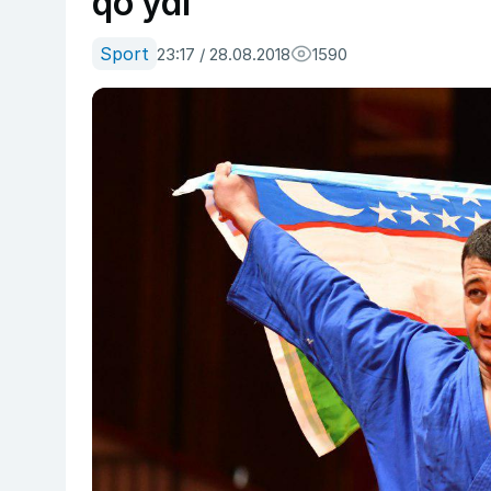
qo‘ydi
Sport
23:17 / 28.08.2018
1590