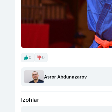
0
0
Asror Abdunazarov
Izohlar