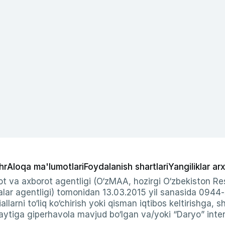
hr
Aloqa ma'lumotlari
Foydalanish shartlari
Yangiliklar arx
t va axborot agentligi (O‘zMAA, hozirgi O‘zbekiston Res
ar agentligi) tomonidan 13.03.2015 yil sanasida 0944
allarni to‘liq ko‘chirish yoki qisman iqtibos keltirishga, 
ytiga giperhavola mavjud bo‘lgan va/yoki “Daryo” intern