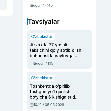
Bugun, 14:45
Tavsiyalar
O‘zbekiston
Jizzaxda 77 yoshli
taksichini qo‘y sotib olish
bahonasida yaylovga
olib borib o‘ldirgan yigit
Bugun, 11:15
20 yilga qamaldi
O‘zbekiston
Toshkentda o‘pirilib
tushgan yo‘l qurilishi
bo‘yicha 6 kishiga sud
hukmi o‘qildi
10:10 / 05.08.2026