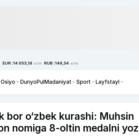
EUR :
RUB :
14 053,18
146,54
so'm
so'm
 Osiyo
Dunyo
Pul
Madaniyat
Sport
Layfstayl
ilk bor o‘zbek kurashi: Muhsin
on nomiga 8-oltin medalni yoz