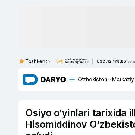
Toshkent
USD :
12 178,85
so'm
O‘zbekiston
Markaziy
Osiyo o‘yinlari tarixida 
Hisomiddinov O‘zbekist