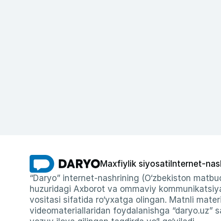
Maxfiylik siyosati
Internet-nas
“Daryo” internet-nashrining (O‘zbekiston matbuo
huzuridagi Axborot va ommaviy kommunikatsiyal
vositasi sifatida ro‘yxatga olingan. Matnli materi
videomateriallaridan foydalanishga “daryo.uz” sa