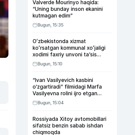
Valverde Mourinyo haqida:
“Uning bunday inson ekanini
kutmagan edim”
Bugun, 15:35
Oʻzbekistonda xizmat
koʻrsatgan kommunal xoʻjaligi
xodimi faxriy unvoni taʼsis
etilishi mumkin
Bugun, 15:10
“Ivan Vasilyevich kasbini
o‘zgartiradi” filmidagi Marfa
Vasilyevna rolini ijro etgan
aktrisaning taqdiri qanday
Bugun, 15:04
kechdi?
Rossiyada Xitoy avtomobillari
sifatsiz benzin sabab ishdan
chiqmoqda