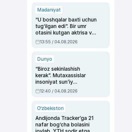
Madaniyat
“U boshqalar baxti uchun
tug‘ilgan edi”. Bir umr
otasini kutgan aktrisa va
dublyaj ustasi Rimma
13:55 / 04.08.2026
Ahmedovaning
sinovlarga to‘la hayoti
Dunyo
“Biroz sekinlashish
kerak”. Mutaxassislar
insoniyat sun’iy
intellektni boshqara
12:40 / 04.08.2026
olmay qolishidan xavotir
bildirdi
O‘zbekiston
Andijonda Tracker’ga 21
nafar bog‘cha bolasini
joylab, YTH sodir etgan