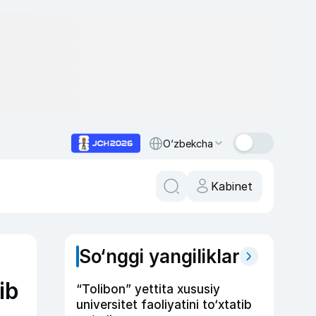
O‘zbekcha
Kabinet
So‘nggi yangiliklar
ib
“Tolibon” yettita xususiy
universitet faoliyatini to‘xtatib