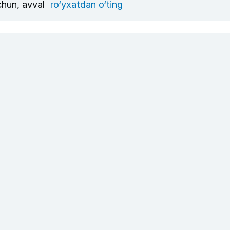
uchun, avval
ro‘yxatdan o‘ting