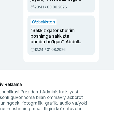
ayolga sud hukmi o‘qildi
23:41 / 03.08.2026
O‘zbekiston
“Sakkiz qator she’rim
boshimga sakkizta
bomba bo‘lgan”. Abdulla
Oripovni siyosiy
12:24 / 01.08.2026
ayblovlardan asrab
qolgan voqea
ivi
Reklama
publikasi Prezidenti Administratsiyasi
-sonli guvohnoma bilan ommaviy axborot
shuningdek, fotografik, grafik, audio va/yoki
et-nashrining muallifligini ko‘rsatuvchi