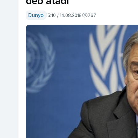
deb atadi
Dunyo
15:10 / 14.08.2018
767