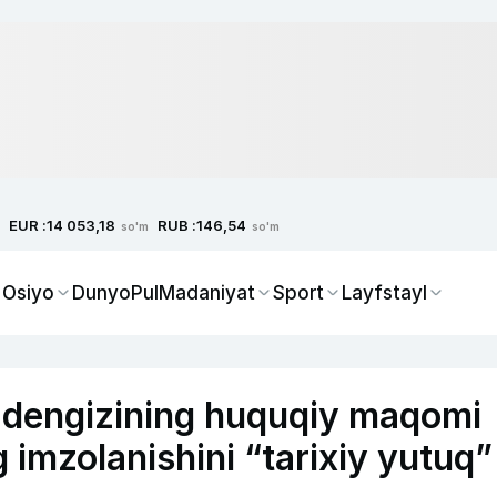
EUR :
RUB :
14 053,18
146,54
so'm
so'm
 Osiyo
Dunyo
Pul
Madaniyat
Sport
Layfstayl
 dengizining huquqiy maqomi
 imzolanishini “tarixiy yutuq”