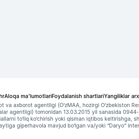
hr
Aloqa ma'lumotlari
Foydalanish shartlari
Yangiliklar arx
t va axborot agentligi (O‘zMAA, hozirgi O‘zbekiston Res
ar agentligi) tomonidan 13.03.2015 yil sanasida 0944
allarni to‘liq ko‘chirish yoki qisman iqtibos keltirishga, 
ytiga giperhavola mavjud bo‘lgan va/yoki “Daryo” intern