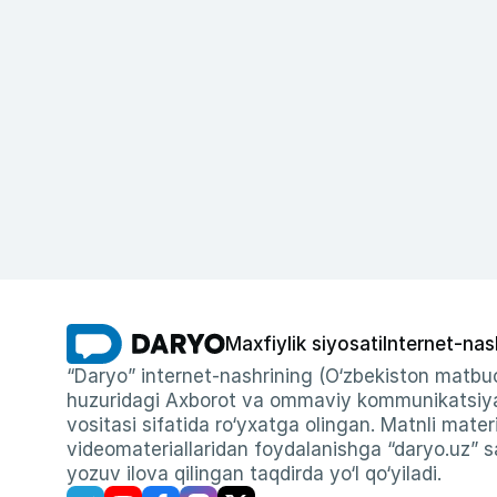
Maxfiylik siyosati
Internet-nas
“Daryo” internet-nashrining (O‘zbekiston matbuo
huzuridagi Axborot va ommaviy kommunikatsiyal
vositasi sifatida ro‘yxatga olingan. Matnli materi
videomateriallaridan foydalanishga “daryo.uz” sa
yozuv ilova qilingan taqdirda yo‘l qo‘yiladi.