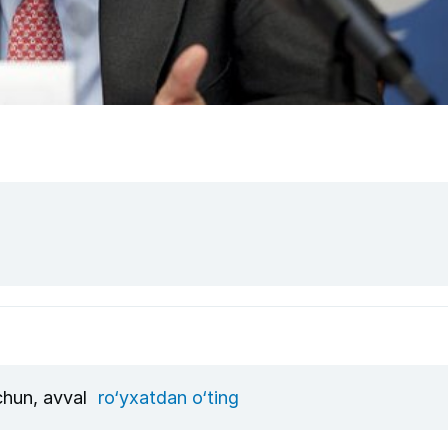
uchun, avval
ro‘yxatdan o‘ting