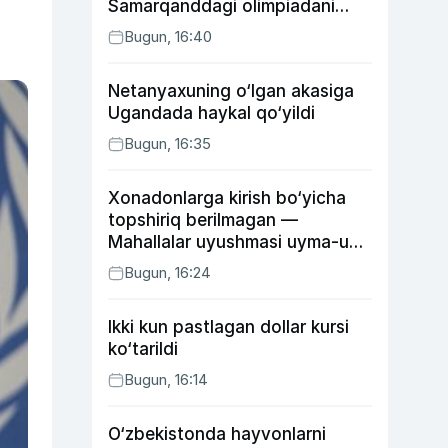
Samarqanddagi olimpiadani
o‘tkazib yuboradi
Bugun, 16:40
Netanyaxuning o‘lgan akasiga
Ugandada haykal qo‘yildi
Bugun, 16:35
Xonadonlarga kirish bo‘yicha
topshiriq berilmagan —
Mahallalar uyushmasi uyma-uy
yurgan mas’ullar haqida
Bugun, 16:24
Ikki kun pastlagan dollar kursi
ko‘tarildi
Bugun, 16:14
O‘zbekistonda hayvonlarni