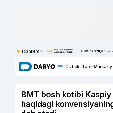
Toshkent
USD :
12 178,85
so'm
O‘zbekiston
Markaziy
BMT bosh kotibi Kaspiy
haqidagi konvensiyaning