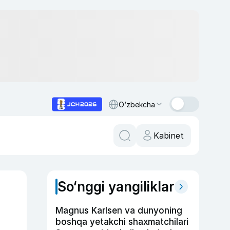
O‘zbekcha
Kabinet
So‘nggi yangiliklar
Magnus Karlsen va dunyoning
boshqa yetakchi shaxmatchilari