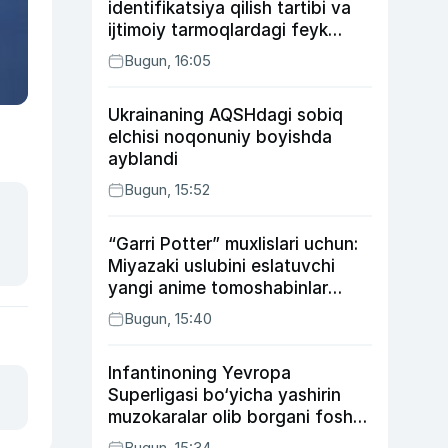
identifikatsiya qilish tartibi va
ijtimoiy tarmoqlardagi feyk
xabarlarga izoh berildi
Bugun, 16:05
Ukrainaning AQSHdagi sobiq
elchisi noqonuniy boyishda
ayblandi
Bugun, 15:52
“Garri Potter” muxlislari uchun:
Miyazaki uslubini eslatuvchi
yangi anime tomoshabinlar
e’tiborini qozonmoqda
Bugun, 15:40
Infantinoning Yevropa
Superligasi bo‘yicha yashirin
muzokaralar olib borgani fosh
bo‘ldi
Bugun, 15:34