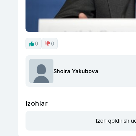
0
0
Shoira Yakubova
Izohlar
Izoh qoldirish 