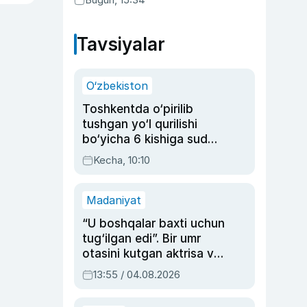
Tavsiyalar
O‘zbekiston
Toshkentda o‘pirilib
tushgan yo‘l qurilishi
bo‘yicha 6 kishiga sud
hukmi o‘qildi
Kecha, 10:10
Madaniyat
“U boshqalar baxti uchun
tug‘ilgan edi”. Bir umr
otasini kutgan aktrisa va
dublyaj ustasi Rimma
13:55 / 04.08.2026
Ahmedovaning
sinovlarga to‘la hayoti