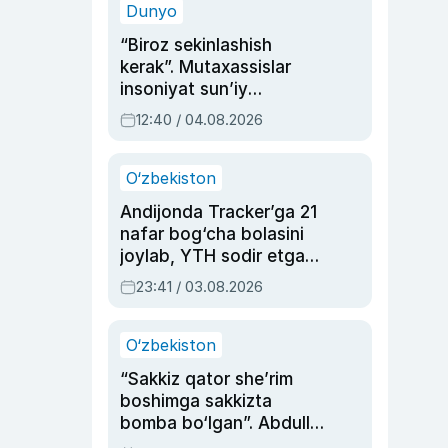
Dunyo
“Biroz sekinlashish
kerak”. Mutaxassislar
insoniyat sun’iy
intellektni boshqara
12:40 / 04.08.2026
olmay qolishidan xavotir
bildirdi
O‘zbekiston
Andijonda Tracker’ga 21
nafar bog‘cha bolasini
joylab, YTH sodir etgan
ayolga sud hukmi o‘qildi
23:41 / 03.08.2026
O‘zbekiston
“Sakkiz qator she’rim
boshimga sakkizta
bomba bo‘lgan”. Abdulla
Oripovni siyosiy