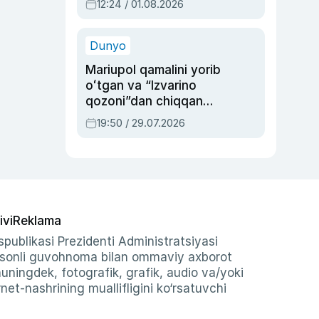
12:24 / 01.08.2026
ayblovlardan asrab
qolgan voqea
Dunyo
Mariupol qamalini yorib
oʻtgan va “Izvarino
qozoni”dan chiqqan
qahramon — Ukraina
19:50 / 29.07.2026
armiyasi bosh
qoʻmondoni Drapatiy
haqida
ivi
Reklama
publikasi Prezidenti Administratsiyasi
-sonli guvohnoma bilan ommaviy axborot
shuningdek, fotografik, grafik, audio va/yoki
et-nashrining muallifligini ko‘rsatuvchi