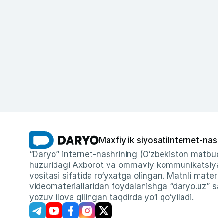
Maxfiylik siyosati
Internet-nas
“Daryo” internet-nashrining (O‘zbekiston matbuo
huzuridagi Axborot va ommaviy kommunikatsiyal
vositasi sifatida ro‘yxatga olingan. Matnli materi
videomateriallaridan foydalanishga “daryo.uz” sa
yozuv ilova qilingan taqdirda yo‘l qo‘yiladi.