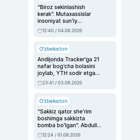
“Biroz sekinlashish
kerak”. Mutaxassislar
insoniyat sun’iy
intellektni boshqara
12:40 / 04.08.2026
olmay qolishidan xavotir
bildirdi
O‘zbekiston
Andijonda Tracker’ga 21
nafar bog‘cha bolasini
joylab, YTH sodir etgan
ayolga sud hukmi o‘qildi
23:41 / 03.08.2026
O‘zbekiston
“Sakkiz qator she’rim
boshimga sakkizta
bomba bo‘lgan”. Abdulla
Oripovni siyosiy
12:24 / 01.08.2026
ayblovlardan asrab