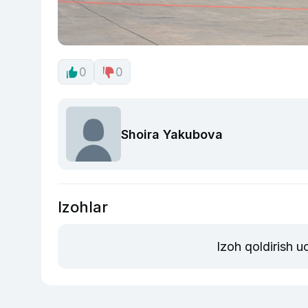
0
0
Shoira Yakubova
Izohlar
Izoh qoldirish 