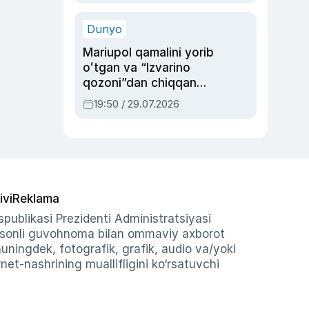
qolgan voqea
Dunyo
Mariupol qamalini yorib
oʻtgan va “Izvarino
qozoni”dan chiqqan
qahramon — Ukraina
19:50 / 29.07.2026
armiyasi bosh
qoʻmondoni Drapatiy
haqida
ivi
Reklama
publikasi Prezidenti Administratsiyasi
-sonli guvohnoma bilan ommaviy axborot
shuningdek, fotografik, grafik, audio va/yoki
et-nashrining muallifligini ko‘rsatuvchi