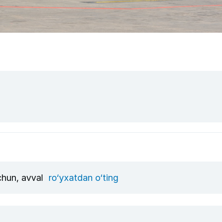
uchun, avval
ro‘yxatdan o‘ting