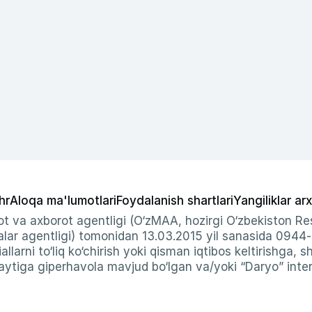
hr
Aloqa ma'lumotlari
Foydalanish shartlari
Yangiliklar arx
t va axborot agentligi (O‘zMAA, hozirgi O‘zbekiston Res
ar agentligi) tomonidan 13.03.2015 yil sanasida 0944
allarni to‘liq ko‘chirish yoki qisman iqtibos keltirishga, 
ytiga giperhavola mavjud bo‘lgan va/yoki “Daryo” intern