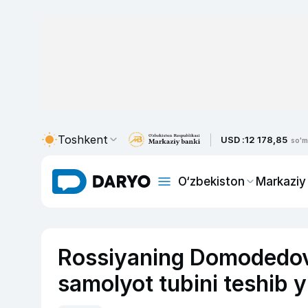
Toshkent
USD :
12 178,85
so'm
O‘zbekiston
Markaziy
Rossiyaning Domodedovo
samolyot tubini teshib 