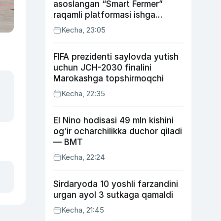
asoslangan “Smart Fermer”
raqamli platformasi ishga
tushiriladi
Kecha, 23:05
FIFA prezidenti saylovda yutish
uchun JCH-2030 finalini
Marokashga topshirmoqchi
Kecha, 22:35
El Nino hodisasi 49 mln kishini
og‘ir ocharchilikka duchor qiladi
— BMT
Kecha, 22:24
Sirdaryoda 10 yoshli farzandini
urgan ayol 3 sutkaga qamaldi
Kecha, 21:45