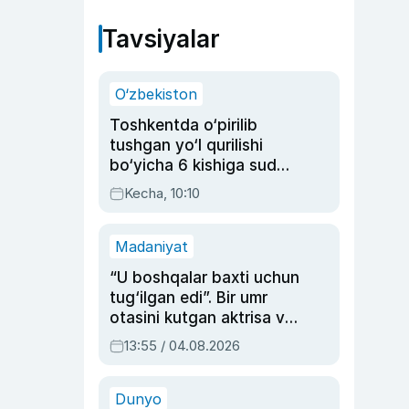
Tavsiyalar
O‘zbekiston
Toshkentda o‘pirilib
tushgan yo‘l qurilishi
bo‘yicha 6 kishiga sud
hukmi o‘qildi
Kecha, 10:10
Madaniyat
“U boshqalar baxti uchun
tug‘ilgan edi”. Bir umr
otasini kutgan aktrisa va
dublyaj ustasi Rimma
13:55 / 04.08.2026
Ahmedovaning
sinovlarga to‘la hayoti
Dunyo