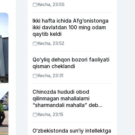
Kecha, 23:55
Ikki hafta ichida Afg‘onistonga
ikki davlatdan 100 ming odam
qaytib keldi
Kecha, 23:52
Qo‘yliq dehqon bozori faoliyati
qisman cheklandi
Kecha, 23:31
Chinozda hududi obod
qilinmagan mahallalarni
“sharmandali mahalla” deb
belgilash boshlandi
Kecha, 23:15
O‘zbekistonda sun‘iy intellektga