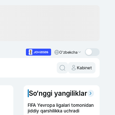
O‘zbekcha
Kabinet
So‘nggi yangiliklar
FIFA Yevropa ligalari tomonidan
jiddiy qarshilikka uchradi