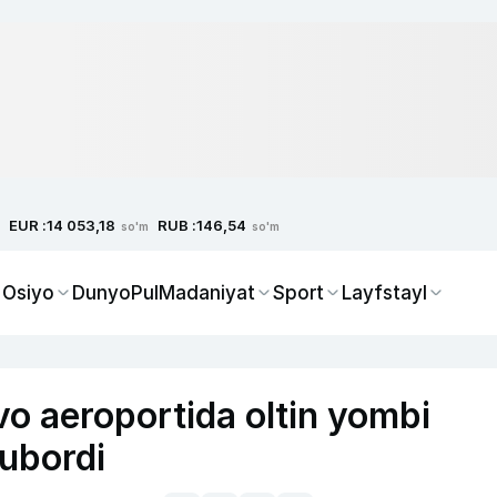
EUR :
RUB :
14 053,18
146,54
so'm
so'm
 Osiyo
Dunyo
Pul
Madaniyat
Sport
Layfstayl
 aeroportida oltin yombi
yubordi