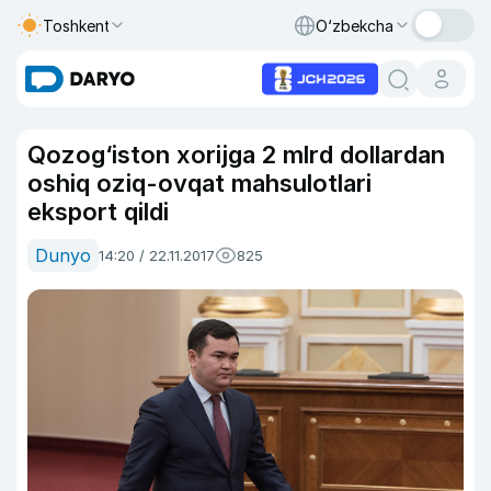
Toshkent
O‘zbekcha
Qozog‘iston xorijga 2 mlrd dollardan
oshiq oziq-ovqat mahsulotlari
eksport qildi
Dunyo
14:20 / 22.11.2017
825