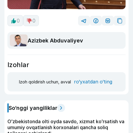
0
0
Azizbek Abduvaliyev
Izohlar
ro‘yxatdan o‘ting
Izoh qoldirish uchun, avval
So‘nggi yangiliklar
Oʻzbekistonda olti oyda savdo, xizmat koʻrsatish va
umumiy ovqatlanish korxonalari qancha soliq