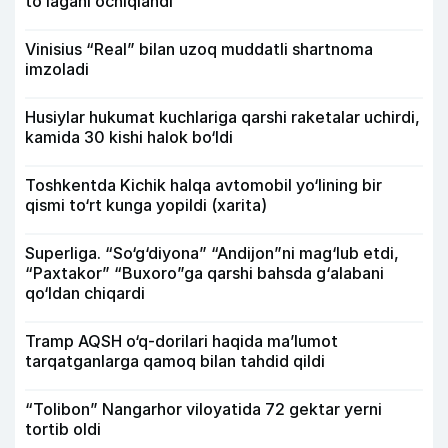
toʻlagani ochiqlandi
Vinisius “Real” bilan uzoq muddatli shartnoma
imzoladi
Husiylar hukumat kuchlariga qarshi raketalar uchirdi,
kamida 30 kishi halok bo‘ldi
Toshkentda Kichik halqa avtomobil yo‘lining bir
qismi to‘rt kunga yopildi (xarita)
Superliga. “So‘g‘diyona” “Andijon”ni mag‘lub etdi,
“Paxtakor” “Buxoro”ga qarshi bahsda g‘alabani
qo‘ldan chiqardi
Tramp AQSH o‘q-dorilari haqida ma’lumot
tarqatganlarga qamoq bilan tahdid qildi
“Tolibon” Nangarhor viloyatida 72 gektar yerni
tortib oldi