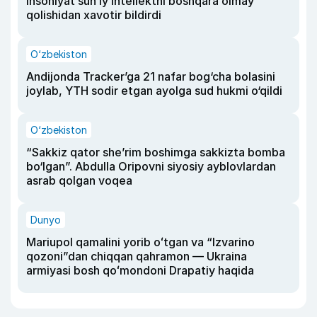
insoniyat sun’iy intellektni boshqara olmay
qolishidan xavotir bildirdi
O‘zbekiston
Andijonda Tracker’ga 21 nafar bog‘cha bolasini
joylab, YTH sodir etgan ayolga sud hukmi o‘qildi
O‘zbekiston
“Sakkiz qator she’rim boshimga sakkizta bomba
bo‘lgan”. Abdulla Oripovni siyosiy ayblovlardan
asrab qolgan voqea
Dunyo
Mariupol qamalini yorib oʻtgan va “Izvarino
qozoni”dan chiqqan qahramon — Ukraina
armiyasi bosh qoʻmondoni Drapatiy haqida