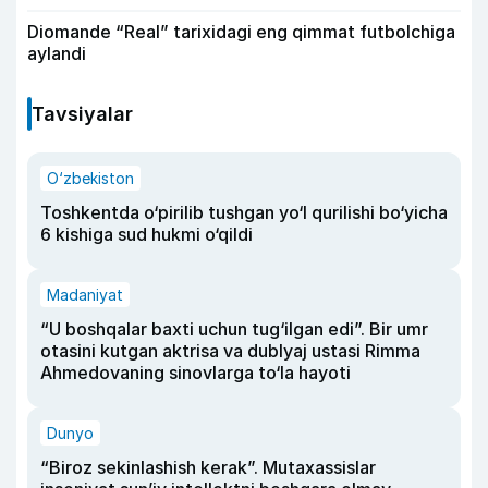
Diomande “Real” tarixidagi eng qimmat futbolchiga
aylandi
Tavsiyalar
O‘zbekiston
Toshkentda o‘pirilib tushgan yo‘l qurilishi bo‘yicha
6 kishiga sud hukmi o‘qildi
Madaniyat
“U boshqalar baxti uchun tug‘ilgan edi”. Bir umr
otasini kutgan aktrisa va dublyaj ustasi Rimma
Ahmedovaning sinovlarga to‘la hayoti
Dunyo
“Biroz sekinlashish kerak”. Mutaxassislar