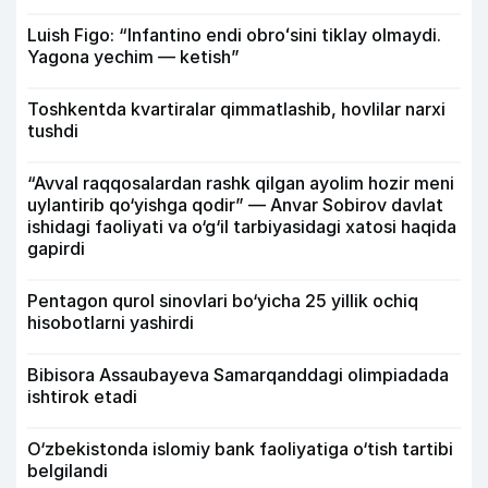
Luish Figo: “Infantino endi obroʻsini tiklay olmaydi.
Yagona yechim — ketish”
Toshkentda kvartiralar qimmatlashib, hovlilar narxi
tushdi
“Avval raqqosalardan rashk qilgan ayolim hozir meni
uylantirib qo‘yishga qodir” — Anvar Sobirov davlat
ishidagi faoliyati va o‘g‘il tarbiyasidagi xatosi haqida
gapirdi
Pentagon qurol sinovlari bo‘yicha 25 yillik ochiq
hisobotlarni yashirdi
Bibisora Assaubayeva Samarqanddagi olimpiadada
ishtirok etadi
O‘zbekistonda islomiy bank faoliyatiga o‘tish tartibi
belgilandi