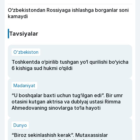
O‘zbekistondan Rossiyaga ishlashga borganlar soni
kamaydi
Tavsiyalar
O‘zbekiston
Toshkentda o‘pirilib tushgan yo‘l qurilishi bo‘yicha
6 kishiga sud hukmi o‘qildi
Madaniyat
“U boshqalar baxti uchun tug‘ilgan edi”. Bir umr
otasini kutgan aktrisa va dublyaj ustasi Rimma
Ahmedovaning sinovlarga to‘la hayoti
Dunyo
“Biroz sekinlashish kerak”. Mutaxassislar