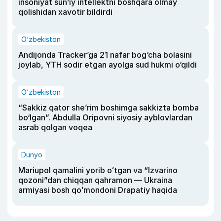
insoniyat sun’iy intellektni boshqara olmay
qolishidan xavotir bildirdi
O‘zbekiston
Andijonda Tracker’ga 21 nafar bog‘cha bolasini
joylab, YTH sodir etgan ayolga sud hukmi o‘qildi
O‘zbekiston
“Sakkiz qator she’rim boshimga sakkizta bomba
bo‘lgan”. Abdulla Oripovni siyosiy ayblovlardan
asrab qolgan voqea
Dunyo
Mariupol qamalini yorib oʻtgan va “Izvarino
qozoni”dan chiqqan qahramon — Ukraina
armiyasi bosh qoʻmondoni Drapatiy haqida