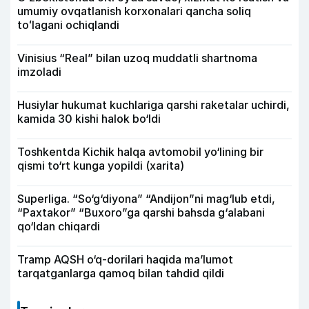
umumiy ovqatlanish korxonalari qancha soliq
toʻlagani ochiqlandi
Vinisius “Real” bilan uzoq muddatli shartnoma
imzoladi
Husiylar hukumat kuchlariga qarshi raketalar uchirdi,
kamida 30 kishi halok bo‘ldi
Toshkentda Kichik halqa avtomobil yo‘lining bir
qismi to‘rt kunga yopildi (xarita)
Superliga. “So‘g‘diyona” “Andijon”ni mag‘lub etdi,
“Paxtakor” “Buxoro”ga qarshi bahsda g‘alabani
qo‘ldan chiqardi
Tramp AQSH o‘q-dorilari haqida ma’lumot
tarqatganlarga qamoq bilan tahdid qildi