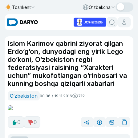
Toshkent
O‘zbekcha
Islom Karimov qabrini ziyorat qilgan
Erdo‘g‘on, dunyodagi eng yirik Lego
do‘koni, O‘zbekiston regbi
federatsiyasi raisining “Xarakteri
uchun” mukofotlangan o‘rinbosari va
kunning boshqa qiziqarli xabarlari
O‘zbekiston
00:36 / 19.11.2016
712
0
0