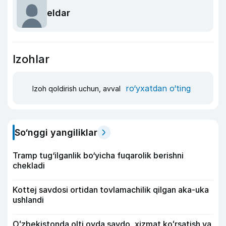
eldar
Izohlar
ro‘yxatdan o‘ting
Izoh qoldirish uchun, avval
So‘nggi yangiliklar
Tramp tug‘ilganlik bo‘yicha fuqarolik berishni
chekladi
Kottej savdosi ortidan tovlamachilik qilgan aka-uka
ushlandi
Oʻzbekistonda olti oyda savdo, xizmat koʻrsatish va