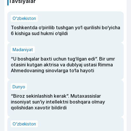
Tavsiyalar
O‘zbekiston
Toshkentda o‘pirilib tushgan yo‘l qurilishi bo‘yicha
6 kishiga sud hukmi o‘qildi
Madaniyat
“U boshqalar baxti uchun tug‘ilgan edi”. Bir umr
otasini kutgan aktrisa va dublyaj ustasi Rimma
Ahmedovaning sinovlarga to‘la hayoti
Dunyo
“Biroz sekinlashish kerak”. Mutaxassislar
insoniyat sun’iy intellektni boshqara olmay
qolishidan xavotir bildirdi
O‘zbekiston