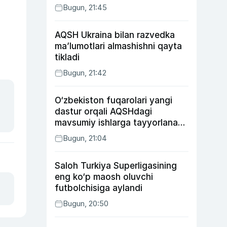
Bugun, 21:45
AQSH Ukraina bilan razvedka
ma’lumotlari almashishni qayta
tikladi
Bugun, 21:42
O‘zbekiston fuqarolari yangi
dastur orqali AQSHdagi
mavsumiy ishlarga tayyorlanadi
va joylashtiriladi
Bugun, 21:04
Saloh Turkiya Superligasining
eng ko‘p maosh oluvchi
futbolchisiga aylandi
Bugun, 20:50