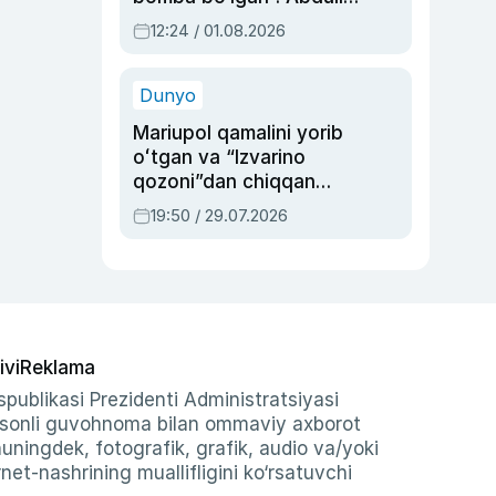
Oripovni siyosiy
12:24 / 01.08.2026
ayblovlardan asrab
qolgan voqea
Dunyo
Mariupol qamalini yorib
oʻtgan va “Izvarino
qozoni”dan chiqqan
qahramon — Ukraina
19:50 / 29.07.2026
armiyasi bosh
qoʻmondoni Drapatiy
haqida
ivi
Reklama
publikasi Prezidenti Administratsiyasi
-sonli guvohnoma bilan ommaviy axborot
shuningdek, fotografik, grafik, audio va/yoki
et-nashrining muallifligini ko‘rsatuvchi