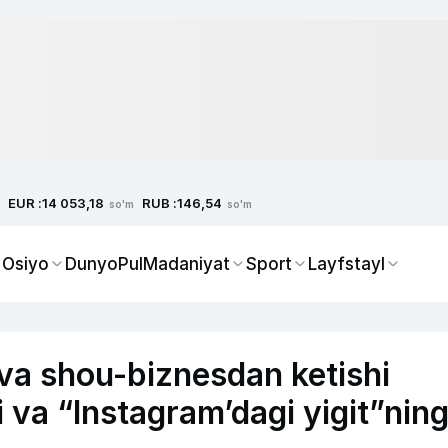
EUR :
RUB :
14 053,18
146,54
so'm
so'm
 Osiyo
Dunyo
Pul
Madaniyat
Sport
Layfstayl
a shou-biznesdan ketishi
 va “Instagram’dagi yigit”nin