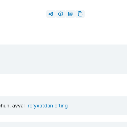
uchun, avval
ro‘yxatdan o‘ting