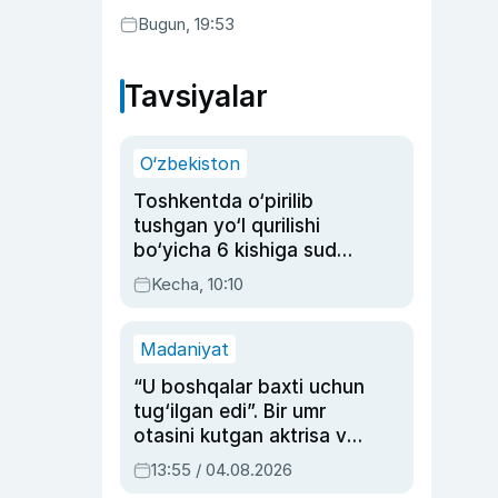
Bugun, 19:53
Tavsiyalar
O‘zbekiston
Toshkentda o‘pirilib
tushgan yo‘l qurilishi
bo‘yicha 6 kishiga sud
hukmi o‘qildi
Kecha, 10:10
Madaniyat
“U boshqalar baxti uchun
tug‘ilgan edi”. Bir umr
otasini kutgan aktrisa va
dublyaj ustasi Rimma
13:55 / 04.08.2026
Ahmedovaning