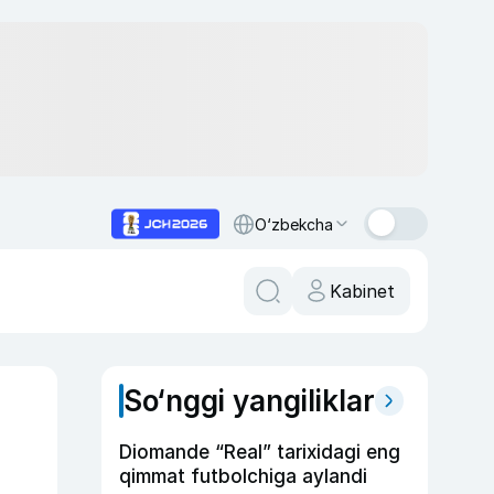
O‘zbekcha
Kabinet
So‘nggi yangiliklar
g
Diomande “Real” tarixidagi eng
qimmat futbolchiga aylandi