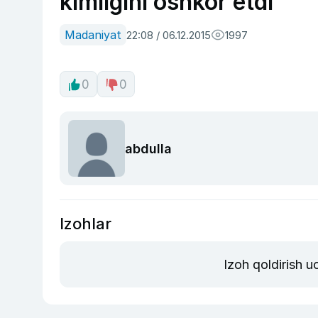
kimligini oshkor etdi
Madaniyat
22:08 / 06.12.2015
1997
0
0
abdulla
Izohlar
Izoh qoldirish 