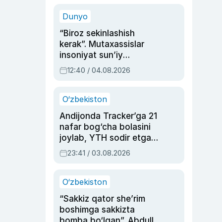
sinovlarga to‘la hayoti
Dunyo
“Biroz sekinlashish
kerak”. Mutaxassislar
insoniyat sun’iy
intellektni boshqara
12:40 / 04.08.2026
olmay qolishidan xavotir
bildirdi
O‘zbekiston
Andijonda Tracker’ga 21
nafar bog‘cha bolasini
joylab, YTH sodir etgan
ayolga sud hukmi o‘qildi
23:41 / 03.08.2026
O‘zbekiston
“Sakkiz qator she’rim
boshimga sakkizta
bomba bo‘lgan”. Abdulla