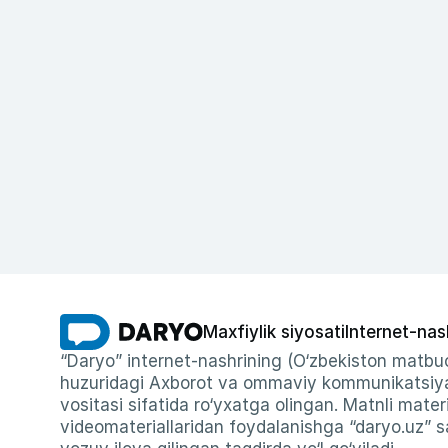
Maxfiylik siyosati
Internet-nas
“Daryo” internet-nashrining (O‘zbekiston matbuo
huzuridagi Axborot va ommaviy kommunikatsiyal
vositasi sifatida ro‘yxatga olingan. Matnli materi
videomateriallaridan foydalanishga “daryo.uz” sa