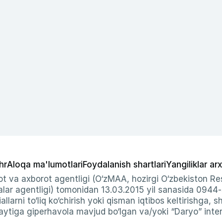
hr
Aloqa ma'lumotlari
Foydalanish shartlari
Yangiliklar arx
t va axborot agentligi (O‘zMAA, hozirgi O‘zbekiston Res
ar agentligi) tomonidan 13.03.2015 yil sanasida 0944
allarni to‘liq ko‘chirish yoki qisman iqtibos keltirishga, 
ytiga giperhavola mavjud bo‘lgan va/yoki “Daryo” intern