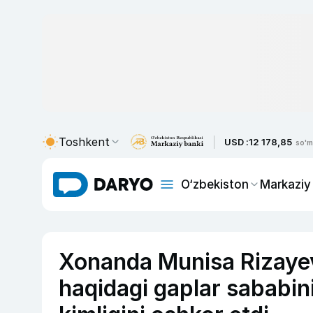
Toshkent
USD :
12 178,85
so'm
O‘zbekiston
Markaziy
Xonanda Munisa Rizayev
haqidagi gaplar sababini