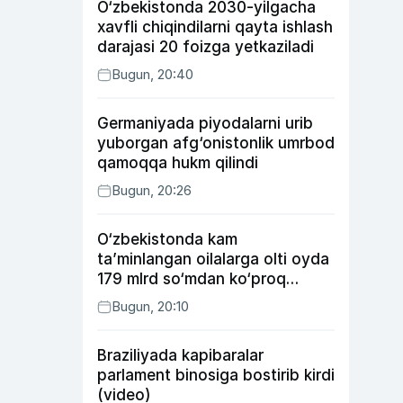
O‘zbekistonda 2030-yilgacha
xavfli chiqindilarni qayta ishlash
darajasi 20 foizga yetkaziladi
Bugun, 20:40
Germaniyada piyodalarni urib
yuborgan afg‘onistonlik umrbod
qamoqqa hukm qilindi
Bugun, 20:26
O‘zbekistonda kam
ta’minlangan oilalarga olti oyda
179 mlrd so‘mdan ko‘proq
ijtimoiy keshbek to‘lab berildi
Bugun, 20:10
Braziliyada kapibaralar
parlament binosiga bostirib kirdi
(video)