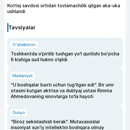
Kottej savdosi ortidan tovlamachilik qilgan aka-uka
ushlandi
Tavsiyalar
O‘zbekiston
Toshkentda o‘pirilib tushgan yo‘l qurilishi bo‘yicha
6 kishiga sud hukmi o‘qildi
Madaniyat
“U boshqalar baxti uchun tug‘ilgan edi”. Bir umr
otasini kutgan aktrisa va dublyaj ustasi Rimma
Ahmedovaning sinovlarga to‘la hayoti
Dunyo
“Biroz sekinlashish kerak”. Mutaxassislar
insoniyat sun’iy intellektni boshqara olmay