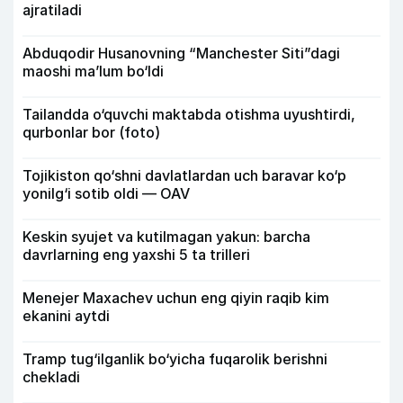
ajratiladi
Abduqodir Husanovning “Manchester Siti”dagi
maoshi ma’lum bo‘ldi
Tailandda o‘quvchi maktabda otishma uyushtirdi,
qurbonlar bor (foto)
Tojikiston qo‘shni davlatlardan uch baravar ko‘p
yonilg‘i sotib oldi — OAV
Keskin syujet va kutilmagan yakun: barcha
davrlarning eng yaxshi 5 ta trilleri
Menejer Maxachev uchun eng qiyin raqib kim
ekanini aytdi
Tramp tug‘ilganlik bo‘yicha fuqarolik berishni
chekladi