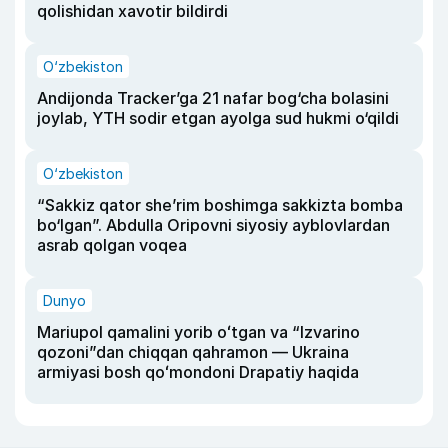
qolishidan xavotir bildirdi
O‘zbekiston
Andijonda Tracker’ga 21 nafar bog‘cha bolasini
joylab, YTH sodir etgan ayolga sud hukmi o‘qildi
O‘zbekiston
“Sakkiz qator she’rim boshimga sakkizta bomba
bo‘lgan”. Abdulla Oripovni siyosiy ayblovlardan
asrab qolgan voqea
Dunyo
Mariupol qamalini yorib oʻtgan va “Izvarino
qozoni”dan chiqqan qahramon — Ukraina
armiyasi bosh qoʻmondoni Drapatiy haqida