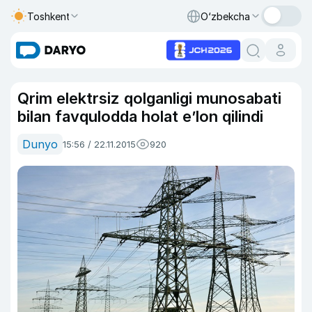
Toshkent
O‘zbekcha
Qrim elektrsiz qolganligi munosabati
bilan favqulodda holat e’lon qilindi
Dunyo
15:56 / 22.11.2015
920