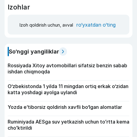
Izohlar
ro‘yxatdan o‘ting
Izoh qoldirish uchun, avval
So‘nggi yangiliklar
Rossiyada Xitoy avtomobillari sifatsiz benzin sabab
ishdan chiqmoqda
O‘zbekistonda 1 yilda 11 mingdan ortiq erkak o‘zidan
katta yoshdagi ayolga uylandi
Yozda e’tiborsiz qoldirish xavfli bo‘lgan alomatlar
Ruminiyada AESga suv yetkazish uchun toʻrtta kema
choʻktirildi