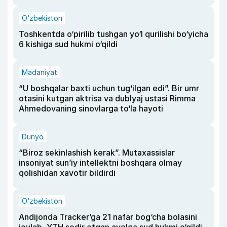
O‘zbekiston
Toshkentda o‘pirilib tushgan yo‘l qurilishi bo‘yicha
6 kishiga sud hukmi o‘qildi
Madaniyat
“U boshqalar baxti uchun tug‘ilgan edi”. Bir umr
otasini kutgan aktrisa va dublyaj ustasi Rimma
Ahmedovaning sinovlarga to‘la hayoti
Dunyo
“Biroz sekinlashish kerak”. Mutaxassislar
insoniyat sun’iy intellektni boshqara olmay
qolishidan xavotir bildirdi
O‘zbekiston
Andijonda Tracker’ga 21 nafar bog‘cha bolasini