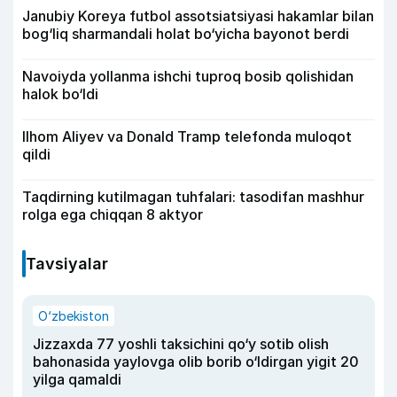
Janubiy Koreya futbol assotsiatsiyasi hakamlar bilan
bog‘liq sharmandali holat bo‘yicha bayonot berdi
Navoiyda yollanma ishchi tuproq bosib qolishidan
halok bo‘ldi
Ilhom Aliyev va Donald Tramp telefonda muloqot
qildi
Taqdirning kutilmagan tuhfalari: tasodifan mashhur
rolga ega chiqqan 8 aktyor
Tavsiyalar
O‘zbekiston
Jizzaxda 77 yoshli taksichini qo‘y sotib olish
bahonasida yaylovga olib borib o‘ldirgan yigit 20
yilga qamaldi