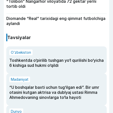
“Tolibon” Nangarhor viloyatida 72 gektar yerni
tortib oldi
Diomande “Real” tarixidagi eng qimmat futbolchiga
aylandi
Tavsiyalar
O‘zbekiston
Toshkentda o‘pirilib tushgan yo‘l qurilishi bo‘yicha
6 kishiga sud hukmi o‘qildi
Madaniyat
“U boshqalar baxti uchun tug‘ilgan edi”. Bir umr
otasini kutgan aktrisa va dublyaj ustasi Rimma
Ahmedovaning sinovlarga to‘la hayoti
Dunyo