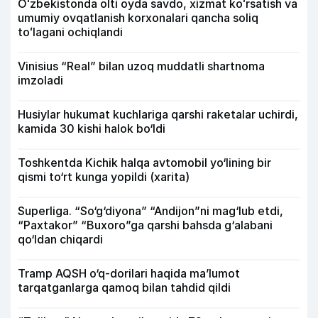
Oʻzbekistonda olti oyda savdo, xizmat koʻrsatish va
umumiy ovqatlanish korxonalari qancha soliq
toʻlagani ochiqlandi
Vinisius “Real” bilan uzoq muddatli shartnoma
imzoladi
Husiylar hukumat kuchlariga qarshi raketalar uchirdi,
kamida 30 kishi halok bo‘ldi
Toshkentda Kichik halqa avtomobil yo‘lining bir
qismi to‘rt kunga yopildi (xarita)
Superliga. “So‘g‘diyona” “Andijon”ni mag‘lub etdi,
“Paxtakor” “Buxoro”ga qarshi bahsda g‘alabani
qo‘ldan chiqardi
Tramp AQSH o‘q-dorilari haqida ma’lumot
tarqatganlarga qamoq bilan tahdid qildi