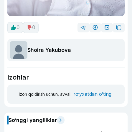
0
0
Shoira Yakubova
Izohlar
ro‘yxatdan o‘ting
Izoh qoldirish uchun, avval
So‘nggi yangiliklar