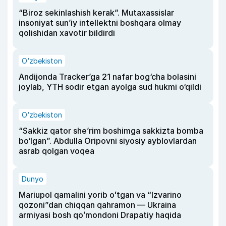
“Biroz sekinlashish kerak”. Mutaxassislar
insoniyat sun’iy intellektni boshqara olmay
qolishidan xavotir bildirdi
O‘zbekiston
Andijonda Tracker’ga 21 nafar bog‘cha bolasini
joylab, YTH sodir etgan ayolga sud hukmi o‘qildi
O‘zbekiston
“Sakkiz qator she’rim boshimga sakkizta bomba
bo‘lgan”. Abdulla Oripovni siyosiy ayblovlardan
asrab qolgan voqea
Dunyo
Mariupol qamalini yorib oʻtgan va “Izvarino
qozoni”dan chiqqan qahramon — Ukraina
armiyasi bosh qoʻmondoni Drapatiy haqida