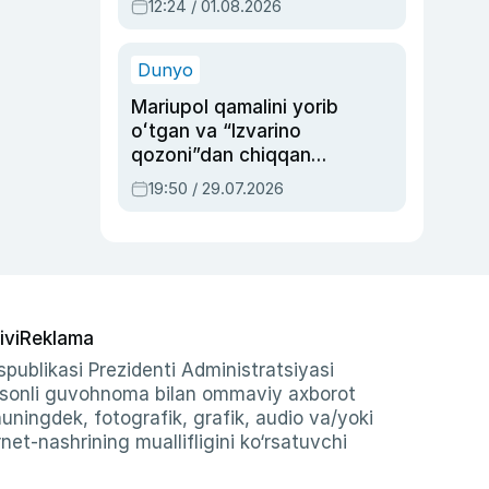
12:24 / 01.08.2026
ayblovlardan asrab
qolgan voqea
Dunyo
Mariupol qamalini yorib
oʻtgan va “Izvarino
qozoni”dan chiqqan
qahramon — Ukraina
19:50 / 29.07.2026
armiyasi bosh
qoʻmondoni Drapatiy
haqida
ivi
Reklama
publikasi Prezidenti Administratsiyasi
-sonli guvohnoma bilan ommaviy axborot
shuningdek, fotografik, grafik, audio va/yoki
et-nashrining muallifligini ko‘rsatuvchi