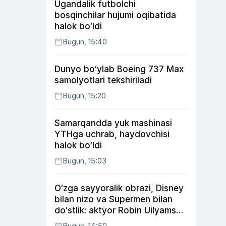
Ugandalik futbolchi
bosqinchilar hujumi oqibatida
halok bo‘ldi
Bugun, 15:40
Dunyo bo‘ylab Boeing 737 Max
samolyotlari tekshiriladi
Bugun, 15:20
Samarqandda yuk mashinasi
YTHga uchrab, haydovchisi
halok bo‘ldi
Bugun, 15:03
O‘zga sayyoralik obrazi, Disney
bilan nizo va Supermen bilan
do‘stlik: aktyor Robin Uilyams
haqida ko‘pchilik bilmaydigan
Bugun, 14:50