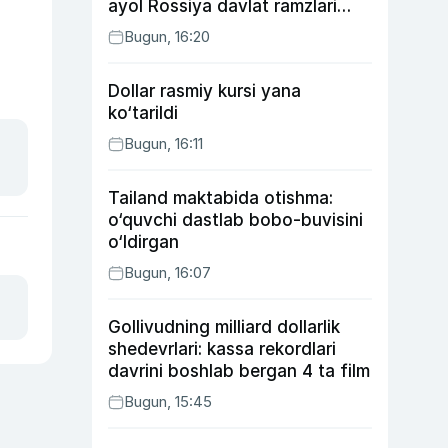
ayol Rossiya davlat ramzlari
tushirilgan poyandoz haqida
Bugun, 16:20
Dollar rasmiy kursi yana
ko‘tarildi
Bugun, 16:11
Tailand maktabida otishma:
o‘quvchi dastlab bobo-buvisini
o‘ldirgan
Bugun, 16:07
Gollivudning milliard dollarlik
shedevrlari: kassa rekordlari
davrini boshlab bergan 4 ta film
Bugun, 15:45