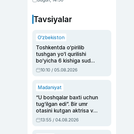
faktlar
Tavsiyalar
O‘zbekiston
Toshkentda o‘pirilib
tushgan yo‘l qurilishi
bo‘yicha 6 kishiga sud
hukmi o‘qildi
10:10 / 05.08.2026
Madaniyat
“U boshqalar baxti uchun
tug‘ilgan edi”. Bir umr
otasini kutgan aktrisa va
dublyaj ustasi Rimma
13:55 / 04.08.2026
Ahmedovaning
sinovlarga to‘la hayoti