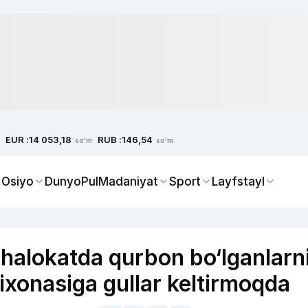
EUR :
RUB :
14 053,18
146,54
so'm
so'm
 Osiyo
Dunyo
Pul
Madaniyat
Sport
Layfstayl
ahalokatda qurbon bo‘lganlarn
ixonasiga gullar keltirmoqda