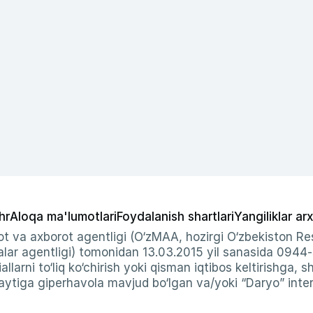
hr
Aloqa ma'lumotlari
Foydalanish shartlari
Yangiliklar arx
t va axborot agentligi (O‘zMAA, hozirgi O‘zbekiston Res
ar agentligi) tomonidan 13.03.2015 yil sanasida 0944
allarni to‘liq ko‘chirish yoki qisman iqtibos keltirishga, 
ytiga giperhavola mavjud bo‘lgan va/yoki “Daryo” intern