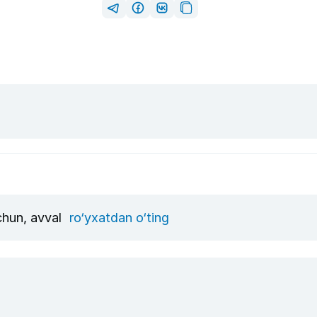
uchun, avval
ro‘yxatdan o‘ting