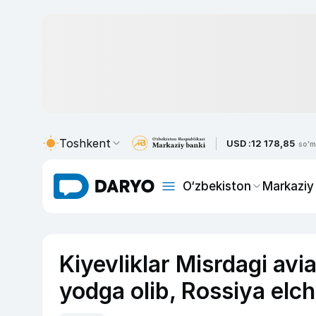
Toshkent
USD :
12 178,85
so'm
O‘zbekiston
Markaziy
Kiyevliklar Misrdagi avi
yodga olib, Rossiya elch