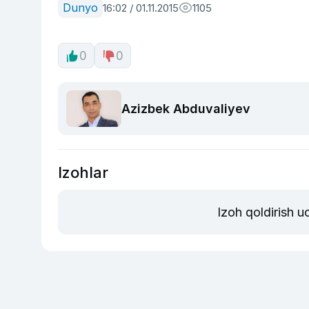
Dunyo
16:02 / 01.11.2015
1105
0
0
Azizbek Abduvaliyev
Izohlar
Izoh qoldirish 