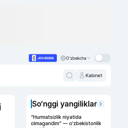
O‘zbekcha
Kabinet
So‘nggi yangiliklar
i
“Hurmatsizlik niyatida
olmagandim” — o‘zbekistonlik