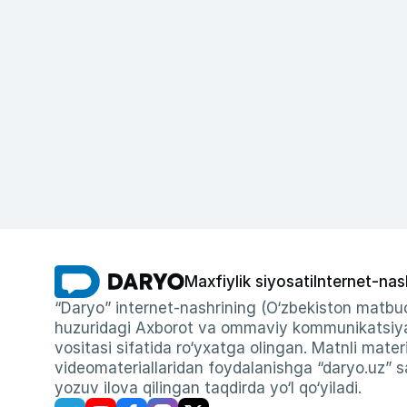
Maxfiylik siyosati
Internet-nas
“Daryo” internet-nashrining (O‘zbekiston matbuo
huzuridagi Axborot va ommaviy kommunikatsiyal
vositasi sifatida ro‘yxatga olingan. Matnli materi
videomateriallaridan foydalanishga “daryo.uz” sa
yozuv ilova qilingan taqdirda yo‘l qo‘yiladi.