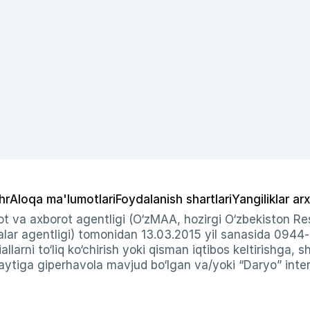
hr
Aloqa ma'lumotlari
Foydalanish shartlari
Yangiliklar arx
t va axborot agentligi (O‘zMAA, hozirgi O‘zbekiston Res
ar agentligi) tomonidan 13.03.2015 yil sanasida 0944
allarni to‘liq ko‘chirish yoki qisman iqtibos keltirishga, 
ytiga giperhavola mavjud bo‘lgan va/yoki “Daryo” intern