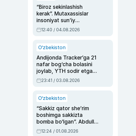
“Biroz sekinlashish
kerak”. Mutaxassislar
insoniyat sun’iy
intellektni boshqara
12:40 / 04.08.2026
olmay qolishidan xavotir
bildirdi
O‘zbekiston
Andijonda Tracker’ga 21
nafar bog‘cha bolasini
joylab, YTH sodir etgan
ayolga sud hukmi o‘qildi
23:41 / 03.08.2026
O‘zbekiston
“Sakkiz qator she’rim
boshimga sakkizta
bomba bo‘lgan”. Abdulla
Oripovni siyosiy
12:24 / 01.08.2026
ayblovlardan asrab