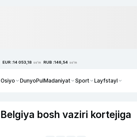
EUR :
RUB :
14 053,18
146,54
so'm
so'm
 Osiyo
Dunyo
Pul
Madaniyat
Sport
Layfstayl
elgiya bosh vaziri kortejiga