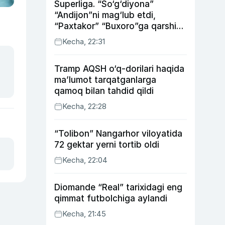
Superliga. “So‘g‘diyona”
“Andijon”ni mag‘lub etdi,
“Paxtakor” “Buxoro”ga qarshi
bahsda g‘alabani qo‘ldan
Kecha, 22:31
chiqardi
Tramp AQSH o‘q-dorilari haqida
ma’lumot tarqatganlarga
qamoq bilan tahdid qildi
Kecha, 22:28
“Tolibon” Nangarhor viloyatida
72 gektar yerni tortib oldi
Kecha, 22:04
Diomande “Real” tarixidagi eng
qimmat futbolchiga aylandi
Kecha, 21:45