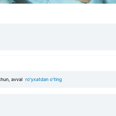
uchun, avval
ro‘yxatdan o‘ting