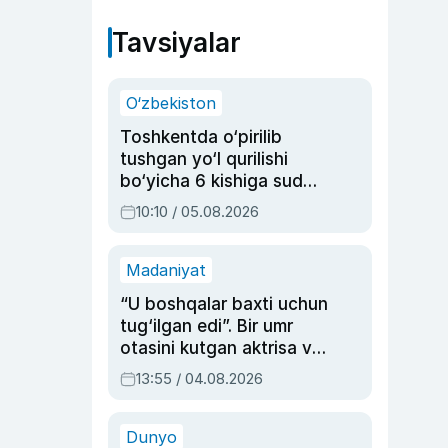
Tavsiyalar
O‘zbekiston
Toshkentda o‘pirilib
tushgan yo‘l qurilishi
bo‘yicha 6 kishiga sud
hukmi o‘qildi
10:10 / 05.08.2026
Madaniyat
“U boshqalar baxti uchun
tug‘ilgan edi”. Bir umr
otasini kutgan aktrisa va
dublyaj ustasi Rimma
13:55 / 04.08.2026
Ahmedovaning
sinovlarga to‘la hayoti
Dunyo