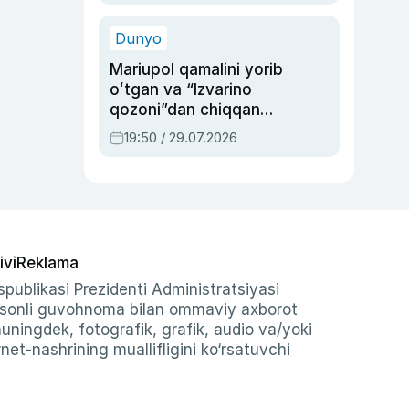
qolgan voqea
Dunyo
Mariupol qamalini yorib
oʻtgan va “Izvarino
qozoni”dan chiqqan
qahramon — Ukraina
19:50 / 29.07.2026
armiyasi bosh
qoʻmondoni Drapatiy
haqida
ivi
Reklama
publikasi Prezidenti Administratsiyasi
-sonli guvohnoma bilan ommaviy axborot
shuningdek, fotografik, grafik, audio va/yoki
et-nashrining muallifligini ko‘rsatuvchi