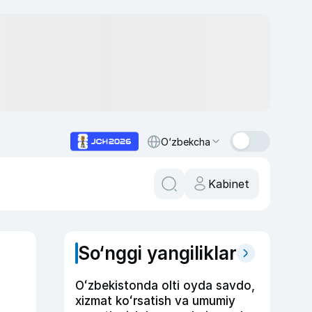
O‘zbekcha
Kabinet
So‘nggi yangiliklar
Oʻzbekistonda olti oyda savdo,
xizmat koʻrsatish va umumiy