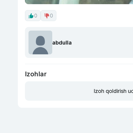
0
0
abdulla
Izohlar
Izoh qoldirish 