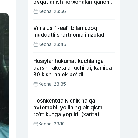
ovqatlanish korxonalari qancha
soliq toʻlagani ochiqlandi
Kecha, 23:56
Vinisius “Real” bilan uzoq
muddatli shartnoma imzoladi
Kecha, 23:45
Husiylar hukumat kuchlariga
qarshi raketalar uchirdi, kamida
30 kishi halok bo‘ldi
Kecha, 23:35
Toshkentda Kichik halqa
avtomobil yo‘lining bir qismi
to‘rt kunga yopildi (xarita)
Kecha, 23:10