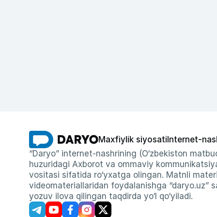
Maxfiylik siyosati
Internet-nas
“Daryo” internet-nashrining (O‘zbekiston matbuo
huzuridagi Axborot va ommaviy kommunikatsiyal
vositasi sifatida ro‘yxatga olingan. Matnli materi
videomateriallaridan foydalanishga “daryo.uz” sa
yozuv ilova qilingan taqdirda yo‘l qo‘yiladi.