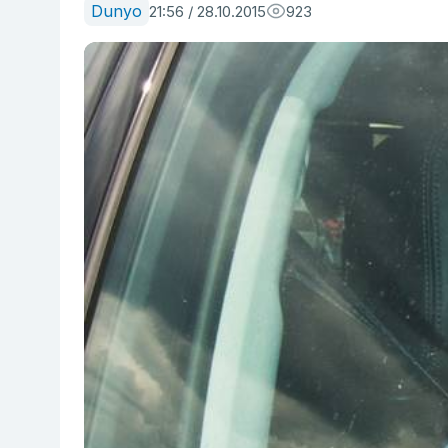
Dunyo
21:56 / 28.10.2015
923