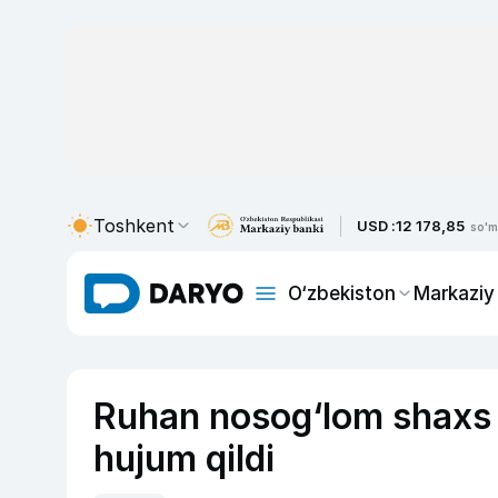
Toshkent
USD :
12 178,85
so'm
O‘zbekiston
Markaziy
Ruhan nosog‘lom shaxs B
hujum qildi