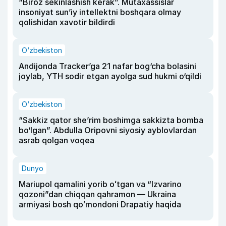
“Biroz sekinlashish kerak”. Mutaxassislar
insoniyat sun’iy intellektni boshqara olmay
qolishidan xavotir bildirdi
O‘zbekiston
Andijonda Tracker’ga 21 nafar bog‘cha bolasini
joylab, YTH sodir etgan ayolga sud hukmi o‘qildi
O‘zbekiston
“Sakkiz qator she’rim boshimga sakkizta bomba
bo‘lgan”. Abdulla Oripovni siyosiy ayblovlardan
asrab qolgan voqea
Dunyo
Mariupol qamalini yorib oʻtgan va “Izvarino
qozoni”dan chiqqan qahramon — Ukraina
armiyasi bosh qoʻmondoni Drapatiy haqida