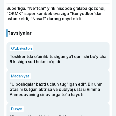
Superliga. “Neftchi” yirik hisobda g‘alaba qozondi,
“OKMK” super kambek evaziga “Bunyodkor”dan
ustun keldi, “Nasaf” durang qayd etdi
Tavsiyalar
O‘zbekiston
Toshkentda o‘pirilib tushgan yo‘l qurilishi bo‘yicha
6 kishiga sud hukmi o‘qildi
Madaniyat
“U boshqalar baxti uchun tug‘ilgan edi”. Bir umr
otasini kutgan aktrisa va dublyaj ustasi Rimma
Ahmedovaning sinovlarga to‘la hayoti
Dunyo