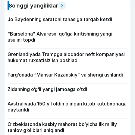
So‘nggi yangiliklar
Jo Baydenning saratoni tanasiga tarqab ketdi
“Barselona” Alvaresni qo‘lga kiritishning yangi
usulini topdi
Grenlandiyada Trampga aloqador neft kompaniyasi
hukumat ruxsatisiz ish boshladi
Farg‘onada “Mansur Kazanskiy” va sherigi ushlandi
Zidanning o‘g‘li yangi jamoaga o‘tdi
Avstraliyada 150 yil oldin olingan kitob kutubxonaga
qaytarildi
O‘zbekistonda kasbiy mahorat bo‘yicha ilk milliy
tanlov g‘oliblari aniqlandi