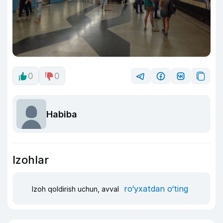
0
0
Habiba
Izohlar
ro‘yxatdan o‘ting
Izoh qoldirish uchun, avval